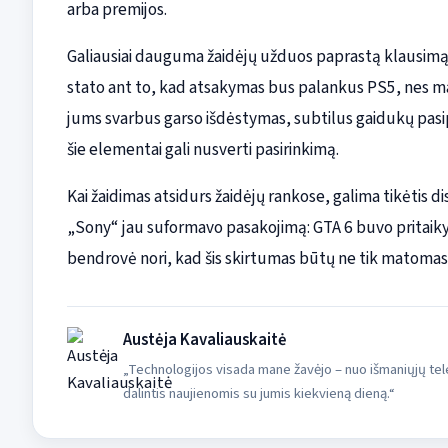
arba premijos.
Galiausiai dauguma žaidėjų užduos paprastą klausimą: k
stato ant to, kad atsakymas bus palankus PS5, nes maž
jums svarbus garso išdėstymas, subtilus gaidukų pasipr
šie elementai gali nusverti pasirinkimą.
Kai žaidimas atsidurs žaidėjų rankose, galima tikėtis di
„Sony“ jau suformavo pasakojimą: GTA 6 buvo pritaikyta
bendrovė nori, kad šis skirtumas būtų ne tik matomas,
Austėja Kavaliauskaitė
„Technologijos visada mane žavėjo – nuo išmaniųjų tele
dalintis naujienomis su jumis kiekvieną dieną.“