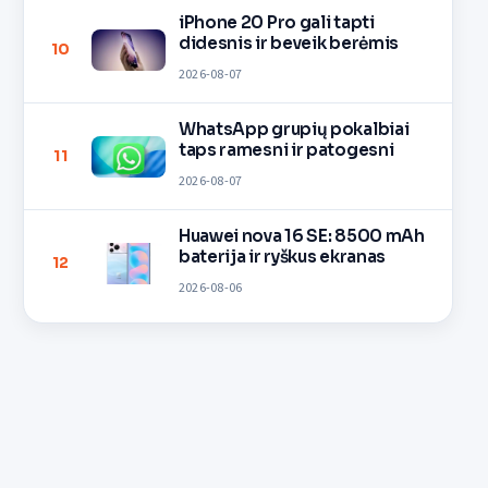
iPhone 20 Pro gali tapti
didesnis ir beveik berėmis
10
2026-08-07
WhatsApp grupių pokalbiai
taps ramesni ir patogesni
11
2026-08-07
Huawei nova 16 SE: 8500 mAh
baterija ir ryškus ekranas
12
2026-08-06