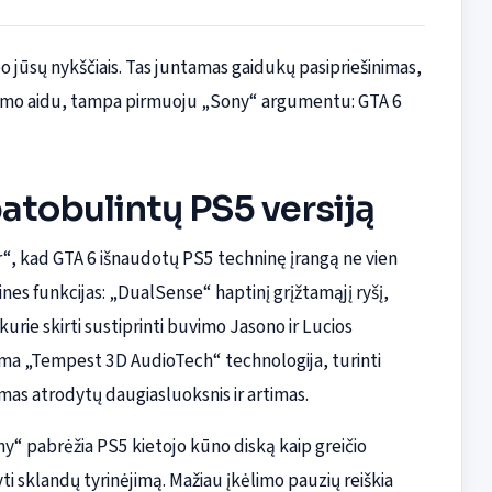
o jūsų nykščiais. Tas juntamas gaidukų pasipriešinimas,
šaudymo aidu, tampa pirmuoju „Sony“ argumentu: GTA 6
patobulintų PS5 versiją
r“, kad GTA 6 išnaudotų PS5 techninę įrangą ne vien
ines funkcijas: „DualSense“ haptinį grįžtamąjį ryšį,
kurie skirti sustiprinti buvimo Jasono ir Lucios
nima „Tempest 3D AudioTech“ technologija, turinti
imas atrodytų daugiasluoksnis ir artimas.
ny“ pabrėžia PS5 kietojo kūno diską kaip greičio
ti sklandų tyrinėjimą. Mažiau įkėlimo pauzių reiškia