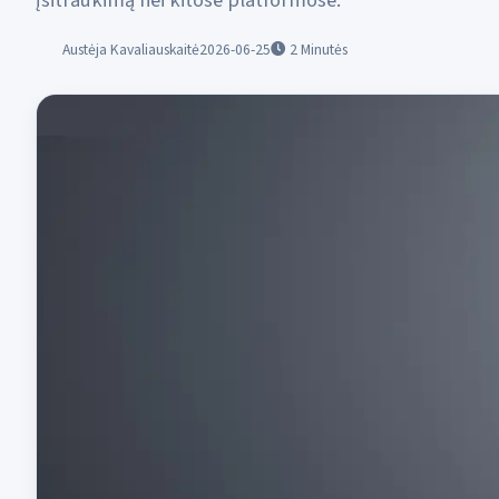
įsitraukimą nei kitose platformose.
Austėja Kavaliauskaitė
2026-06-25
2
Minutės