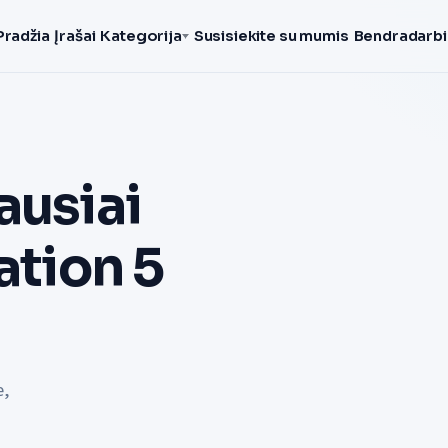
Pradžia
Įrašai
Kategorija
Susisiekite su mumis
Bendradarbi
ausiai
ation 5
e,