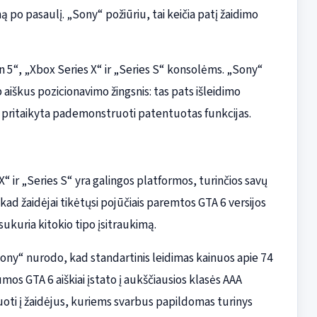
mą po pasaulį. „Sony“ požiūriu, tai keičia patį žaidimo
n 5“, „Xbox Series X“ ir „Series S“ konsolėms. „Sony“
aiškus pozicionavimo žingsnis: tas pats išleidimo
a pritaikyta pademonstruoti patentuotas funkcijas.
 ir „Series S“ yra galingos platformos, turinčios savų
 kad žaidėjai tikėtųsi pojūčiais paremtos GTA 6 versijos
sukuria kitokio tipo įsitraukimą.
Sony“ nurodo, kad standartinis leidimas kainuos apie 74
mos GTA 6 aiškiai įstato į aukščiausios klasės AAA
tuoti į žaidėjus, kuriems svarbus papildomas turinys