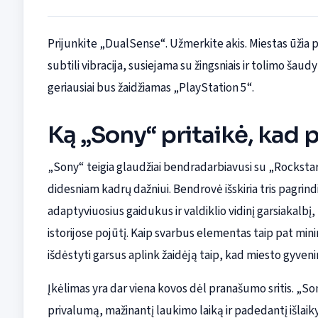
Prijunkite „DualSense“. Užmerkite akis. Miestas ūžia p
subtili vibracija, susiejama su žingsniais ir tolimo 
geriausiai bus žaidžiamas „PlayStation 5“.
Ką „Sony“ pritaikė, kad 
„Sony“ teigia glaudžiai bendradarbiavusi su „Rocksta
didesniam kadrų dažniui. Bendrovė išskiria tris pagrind
adaptyviuosius gaidukus ir valdiklio vidinį garsiakalbį, 
istorijose pojūtį. Kaip svarbus elementas taip pat mi
išdėstyti garsus aplink žaidėją taip, kad miesto gyven
Įkėlimas yra dar viena kovos dėl pranašumo sritis. „So
privalumą, mažinantį laukimo laiką ir padedantį išlaiky