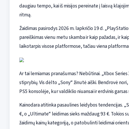
daugiau tempo, kai iš misijos pereinate į laisvą klajoji
ritmą.
Žaidimas pasirodys 2026 m. lapkričio 19 d. „PlayStatio
pareiškimas vienu metu skamba ir kaip pažadas, ir kaip 
laikotarpis visose platformose, tačiau viena platform
Ar tai lemiamas pranašumas? Nebūtinai. „Xbox Series X“
stiprybių. Vis dėlto „Sony“ žinutė aiški. Bendrovė nori,
PS5 konsolėje, kur valdiklio niuansai ir erdvinis garsas 
Kainodara atitinka pasaulines leidybos tendencijas. „
€, o „Ultimate“ leidimas sieks maždaug 93 €. Tokios su
žaidimų kainų kategoriją, o patobulinti leidimai orien