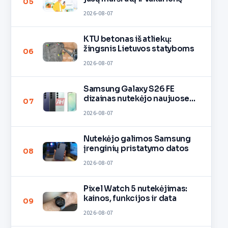
05
2026-08-07
KTU betonas iš atliekų:
žingsnis Lietuvos statyboms
06
2026-08-07
Samsung Galaxy S26 FE
dizainas nutekėjo naujuose
07
vaizduose
2026-08-07
Nutekėjo galimos Samsung
įrenginių pristatymo datos
08
2026-08-07
Pixel Watch 5 nutekėjimas:
kainos, funkcijos ir data
09
2026-08-07