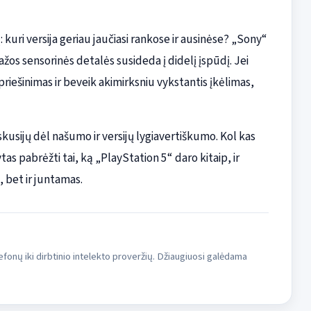
uri versija geriau jaučiasi rankose ir ausinėse? „Sony“
os sensorinės detalės susideda į didelį įspūdį. Jei
iešinimas ir beveik akimirksniu vykstantis įkėlimas,
skusijų dėl našumo ir versijų lygiavertiškumo. Kol kas
s pabrėžti tai, ką „PlayStation 5“ daro kitaip, ir
 bet ir juntamas.
fonų iki dirbtinio intelekto proveržių. Džiaugiuosi galėdama