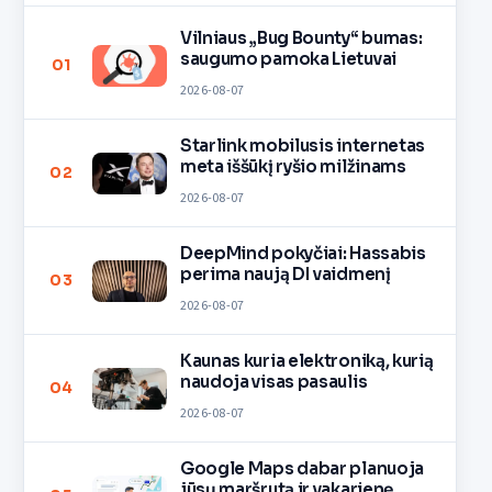
Vilniaus „Bug Bounty“ bumas:
saugumo pamoka Lietuvai
01
2026-08-07
Starlink mobilusis internetas
meta iššūkį ryšio milžinams
02
2026-08-07
DeepMind pokyčiai: Hassabis
perima naują DI vaidmenį
03
2026-08-07
Kaunas kuria elektroniką, kurią
naudoja visas pasaulis
04
2026-08-07
Google Maps dabar planuoja
jūsų maršrutą ir vakarienę