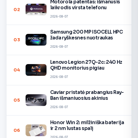
Motorola patentas: išmanusis
laikrodis virsta telefonu
02
2026-08-07
Samsung 200 MP ISOCELL HPC
žada ryškesnes nuotraukas
03
2026-08-07
Lenovo Legion 27Q-2c: 240 Hz
QHD monitorius pigiau
04
2026-08-07
Caviar pristatė prabangius Ray-
Ban išmaniuosius akinius
05
2026-08-07
Honor Win 2: milžiniška baterija
ir 2 nm lustas spalį
06
2026-08-07