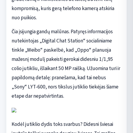
kompromisą, kuris gerą telefono kamerą atskiria
nuo puikios.
Čia įsijungia gandų malūnas. Patyręs informacijos
nutekintojas „Digital Chat Station“ socialiniame
tinkle „Weibo“ paskelbė, kad „Oppo“ planuoja
mažesnį modulį pakeisti gerokai didesniu 1/1,95
colio jutikliu, išlaikant 50 MP raišką. Užuomina turi ir
papildomą detalę: pranešama, kad tai nebus
„Sony“ LYT-600, nors tikslus jutiklio tiekėjas šiame
etape dar nepatvirtintas.
Kodėl jutiklio dydis toks svarbus? Didesni šviesai