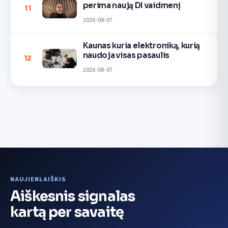
perima naują DI vaidmenį
11
2026-08-07
Kaunas kuria elektroniką, kurią
naudoja visas pasaulis
12
2026-08-07
NAUJIENLAIŠKIS
Aiškesnis signalas
kartą per savaitę