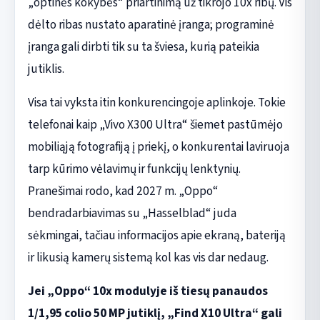
„optinės kokybės“ priartinimą už tikrojo 10x ribų. Vis
dėlto ribas nustato aparatinė įranga; programinė
įranga gali dirbti tik su ta šviesa, kurią pateikia
jutiklis.
Visa tai vyksta itin konkurencingoje aplinkoje. Tokie
telefonai kaip „Vivo X300 Ultra“ šiemet pastūmėjo
mobiliąją fotografiją į priekį, o konkurentai laviruoja
tarp kūrimo vėlavimų ir funkcijų lenktynių.
Pranešimai rodo, kad 2027 m. „Oppo“
bendradarbiavimas su „Hasselblad“ juda
sėkmingai, tačiau informacijos apie ekraną, bateriją
ir likusią kamerų sistemą kol kas vis dar nedaug.
Jei „Oppo“ 10x modulyje iš tiesų panaudos
1/1,95 colio 50 MP jutiklį, „Find X10 Ultra“ gali