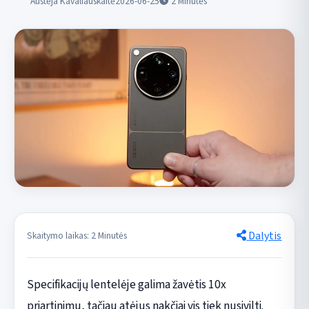
Austėja Kavaliauskaitė
2026-06-25
2
Minutės
Dalytis
Skaitymo laikas: 2 Minutės
Specifikacijų lentelėje galima žavėtis 10x
priartinimu, tačiau atėjus nakčiai vis tiek nusivilti.