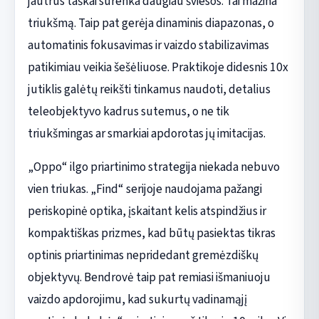
jautrūs taškai surenka daugiau šviesos. Tai mažina
triukšmą. Taip pat gerėja dinaminis diapazonas, o
automatinis fokusavimas ir vaizdo stabilizavimas
patikimiau veikia šešėliuose. Praktikoje didesnis 10x
jutiklis galėtų reikšti tinkamus naudoti, detalius
teleobjektyvo kadrus sutemus, o ne tik
triukšmingas ar smarkiai apdorotas jų imitacijas.
„Oppo“ ilgo priartinimo strategija niekada nebuvo
vien triukas. „Find“ serijoje naudojama pažangi
periskopinė optika, įskaitant kelis atspindžius ir
kompaktiškas prizmes, kad būtų pasiektas tikras
optinis priartinimas nepridedant gremėzdiškų
objektyvų. Bendrovė taip pat remiasi išmaniuoju
vaizdo apdorojimu, kad sukurtų vadinamąjį