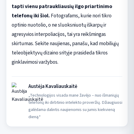
tapti vienu patraukliausių ilgo priartinimo
telefonų iki šiol.
Fotografams, kurie nori tikro
optinio nuotolio, o ne sluoksniuotų iškarpų ir
agresyvios interpoliacijos, tai yra reikšmingas
skirtumas. Sekite naujienas, panašu, kad mobiliųjų
teleobjektyvų dizaino srityje prasideda tikros
ginklavimosi varžybos.
Austėja Kavaliauskaitė
„Technologijos visada mane žavėjo – nuo išmaniųjų
telefonų iki dirbtinio intelekto proveržių. Džiaugiuosi
galėdama dalintis naujienomis su jumis kiekvieną
dieną.“