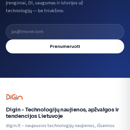
Įrenginiai, DI, saugumas ir istorijos už
technologijų — be triukšmo.
El. pašto adresas
Prenumeruoti
Digin - Technologijų naujienos, apžvalgos ir
tendencijos Lietuvoje
digin.lt – naujausios technologijų naujienos, išsamios