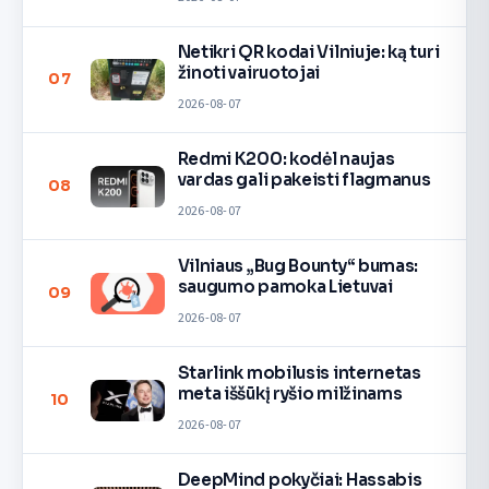
Netikri QR kodai Vilniuje: ką turi
žinoti vairuotojai
07
2026-08-07
Redmi K200: kodėl naujas
vardas gali pakeisti flagmanus
08
2026-08-07
Vilniaus „Bug Bounty“ bumas:
saugumo pamoka Lietuvai
09
2026-08-07
Starlink mobilusis internetas
meta iššūkį ryšio milžinams
10
2026-08-07
DeepMind pokyčiai: Hassabis