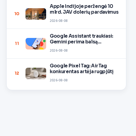
Apple Indijoje peržengė 10
mlrd. JAV dolerių pardavimus
10
2026-08-08
Google Assistant traukiasi:
Gemini perima balsą
11
įrenginiuose
2026-08-08
Google Pixel Tag: AirTag
konkurentas artėja rugpjūtį
12
2026-08-08