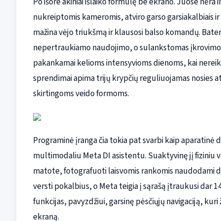
Po išore akiniai išlaiko formulę be ekrano. Juose nėra i
nukreiptomis kameromis, atviro garso garsiakalbiais i
mažina vėjo triukšmą ir klausosi balso komandų. Bater
nepertraukiamo naudojimo, o sulankstomas įkrovimo 
pakankamai kelioms intensyvioms dienoms, kai nereikia 
sprendimai apima trijų krypčių reguliuojamas nosies a
skirtingoms veido formoms.
Programinė įranga čia tokia pat svarbi kaip aparatinė d
multimodaliu Meta DI asistentu. Suaktyvinę jį fiziniu
matote, fotografuoti laisvomis rankomis naudodami di
versti pokalbius, o Meta teigia į sąrašą įtraukusi dar
funkcijas, pavyzdžiui, garsinę pėsčiųjų navigaciją, kur
ekraną.