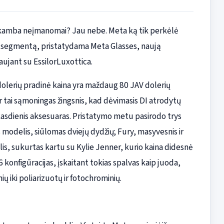
 Skamba neįmanomai? Jau nebe. Meta ką tik perkėlė
nų segmentą, pristatydama Meta Glasses, naują
aujant su EssilorLuxottica.
 dolerių pradinė kaina yra maždaug 80 JAV dolerių
 tai sąmoningas žingsnis, kad dėvimasis DI atrodytų
asdienis aksesuaras. Pristatymo metu pasirodo trys
s modelis, siūlomas dviejų dydžių; Fury, masyvesnis ir
lis, sukurtas kartu su Kylie Jenner, kurio kaina didesnė
6 konfigūracijas, įskaitant tokias spalvas kaip juoda,
nių iki poliarizuotų ir fotochrominių.