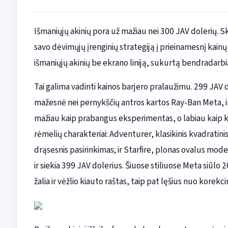
Išmaniųjų akinių pora už mažiau nei 300 JAV dolerių.
savo dėvimųjų įrenginių strategiją į prieinamesnį kai
išmaniųjų akinių be ekrano liniją, sukurtą bendradarbi
Tai galima vadinti kainos barjero pralaužimu. 299 JAV
mažesnė nei pernykščių antros kartos Ray-Ban Meta, ir
mažiau kaip prabangus eksperimentas, o labiau kaip k
rėmelių charakteriai: Adventurer, klasikinis kvadratini
drąsesnis pasirinkimas; ir Starfire, plonas ovalus mode
ir siekia 399 JAV dolerius. Šiuose stiliuose Meta siūlo 2
žalia ir vėžlio kiauto raštas, taip pat lęšius nuo korekci