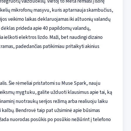
ntegruotų vaizduoklių. Vietoj to Meta remiasi į išorę
r kelių mikrofonų masyvu, kuris aptarnauja skambučius,
ijos veikimo laikas deklaruojamas iki aštuonių valandų
dėklas prideda apie 40 papildomų valandų,
ieškoti elektros lizdo. Maži, bet naudingi dizaino
tramas, padedančias patikimiau pritaikyti akinius
alis. Šie rėmeliai pristatomi su Muse Spark, nauju
 veiksmų mygtuku, galite užduoti klausimus apie tai, ką
naminį nuotraukų serijos režimą arba realiuoju laiku
 14 kalbų. Bendrovė taip pat užsiminė apie būsimas
i žada nuorodas posūkis po posūkio nežiūrint į telefono