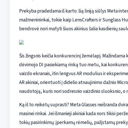
Prekyba pradedama iš karto: šią liniją siūlys Meta int
mažmenininkai, tokie kaip LensCrafters ir Sunglass Hu
bendrovė nori matyti šiuos akinius šalia kasdienių sau
Šis žingsnis keičia konkurencinį žemėlapį. Mažindama 
dėvimojo DI pasiekiamą rinką tuo metu, kai konkurentai 
vaizdo ekranais, itin lengvus AR modulius ir eksperime
AR akiniai, orientuoti į didelio atnaujinimo dažnio Micr
naudotoją, kuris nori sodresnio vaizdinio sluoksnio, o 
Ką iš to reikėtų suprasti? Meta Glasses neišranda dvirači
masinei rinkai. Jei išmanieji akiniai kada nors tikisi p
tokių pasirinkimų: įperkamų rėmelių, pažįstamų prekyb