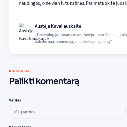
naudingos, o ne vien futuristinės. Pasimatuokite juos ir 
Austėja Kavaliauskaitė
„Technologijos visada mane žavėjo – nuo išmaniųjų tele
dalintis naujienomis su jumis kiekvieną dieną.“
DISKUSIJA
Palikti komentarą
Vardas