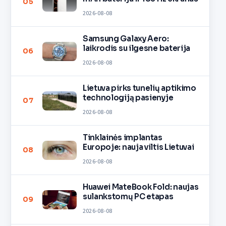
05
2026-08-08
Samsung Galaxy Aero:
laikrodis su ilgesne baterija
06
2026-08-08
Lietuva pirks tunelių aptikimo
technologiją pasienyje
07
2026-08-08
Tinklainės implantas
Europoje: nauja viltis Lietuvai
08
2026-08-08
Huawei MateBook Fold: naujas
sulankstomų PC etapas
09
2026-08-08