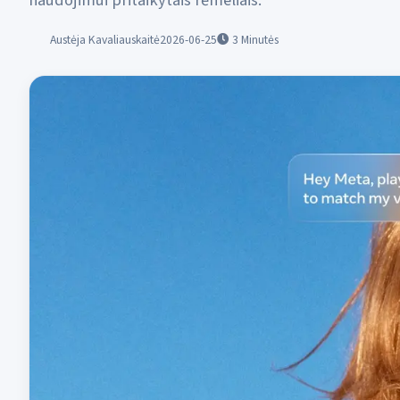
naudojimui pritaikytais rėmeliais.
Austėja Kavaliauskaitė
2026-06-25
3
Minutės