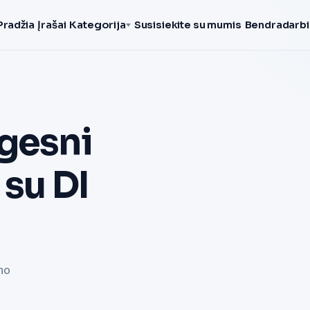
Pradžia
Įrašai
Kategorija
Susisiekite su mumis
Bendradarbi
igesni
 su DI
no