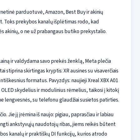
ernetinė parduotuvė, Amazon, Best Buy ir akinių
t. Toks prekybos kanalų išplėtimas rodo, kad
lės akinių, o ne už prabangaus butiko prekystalio.
kainą ir valdydama savo prekės ženklą, Meta plečia
stiprina skirtingas kryptis: XR ausines su visaverčiais
ntiškesnius formatus. Pavyzdys: naujieji Xreal XBX A01
o OLED skydelius ir modulinius rėmelius, taikosi į kitokį
ne lengvesnės, su telefonu glaudžiai susietos patirties.
o. Jie jį įrėmina iš naujo: pigiau, paprasčiau ir labiau
eržengti ankstyvųjų naudotojų ribas, jiems reikės būtent
os kanalų ir praktiškų DI funkcijų, kurios atrodo