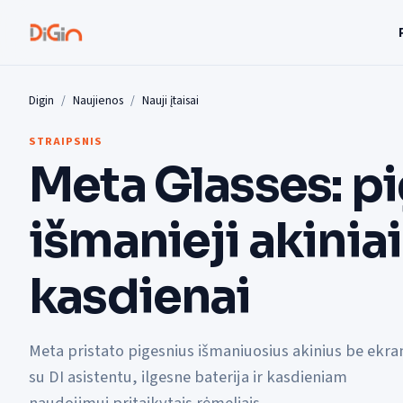
Digin
Naujienos
Nauji įtaisai
STRAIPSNIS
Meta Glasses: p
išmanieji akiniai
kasdienai
Meta pristato pigesnius išmaniuosius akinius be ekra
su DI asistentu, ilgesne baterija ir kasdieniam