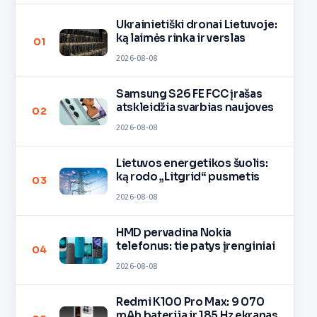
Ukrainietiški dronai Lietuvoje:
ką laimės rinka ir verslas
01
2026-08-08
Samsung S26 FE FCC įrašas
atskleidžia svarbias naujoves
02
2026-08-08
Lietuvos energetikos šuolis:
ką rodo „Litgrid“ pusmetis
03
2026-08-08
HMD pervadina Nokia
telefonus: tie patys įrenginiai
04
2026-08-08
Redmi K100 Pro Max: 9 070
mAh baterija ir 185 Hz ekranas