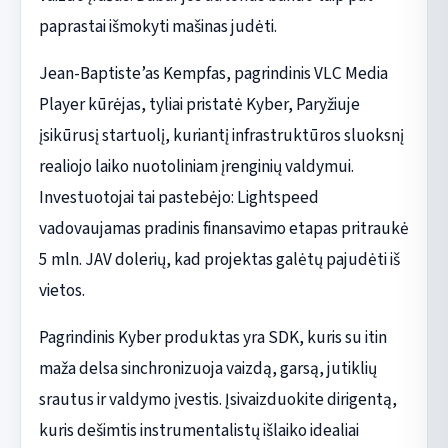
paprastai išmokyti mašinas judėti.
Jean-Baptiste’as Kempfas, pagrindinis VLC Media
Player kūrėjas, tyliai pristatė Kyber, Paryžiuje
įsikūrusį startuolį, kuriantį infrastruktūros sluoksnį
realiojo laiko nuotoliniam įrenginių valdymui.
Investuotojai tai pastebėjo: Lightspeed
vadovaujamas pradinis finansavimo etapas pritraukė
5 mln. JAV dolerių, kad projektas galėtų pajudėti iš
vietos.
Pagrindinis Kyber produktas yra SDK, kuris su itin
maža delsa sinchronizuoja vaizdą, garsą, jutiklių
srautus ir valdymo įvestis. Įsivaizduokite dirigentą,
kuris dešimtis instrumentalistų išlaiko idealiai