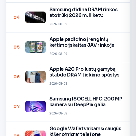
Samsung didina DRAM rinkos
atotrūkį 2026 m. II ketv.
04
2026-08-09
Apple padidino įrenginių
keitimo įskaitas JAV rinkoje
05
2026-08-09
Apple A20 Pro lustų gamybą
stabdo DRAM tiekimo spūstys
06
2026-08-08
Samsung ISOCELL HPC: 200 MP
kamera su DeepPix galia
07
2026-08-08
Google Wallet vaikams: saugūs
kišenpinigiai telefone