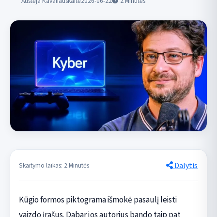
Austėja Kavaliauskaitė
2026-06-22
2
Minutės
Dalytis
Skaitymo laikas: 2 Minutės
Kūgio formos piktograma išmokė pasaulį leisti
vaizdo įrašus. Dabar jos autorius bando taip pat