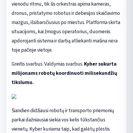
vienodu ritmu, tik šis orkestras apima kameras,
dronus, pristatymo robotus ir debesijos skaičiavimo
mazgus, išsibarsčiusius po miestus. Platforma skirta
situacijoms, kai žmogus operatorius, duomenis
apdorojanti sistema ir darbą atliekanti mašina nėra
toje pačioje vietoje.
Greitis svarbus. Valdymas svarbus.
Kyber sukurta
milijonams robotų koordinuoti milisekundžių
tikslumu.
Šiandien didžiausi robotų ir transporto priemonių
parkai dažniausiai siekia vos kelis tūkstančius
vienetų. Kyber kuriama taip, kad galėtų plėstis