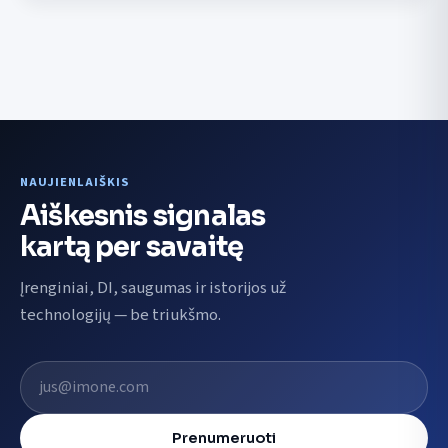
NAUJIENLAIŠKIS
Aiškesnis signalas
kartą per savaitę
Įrenginiai, DI, saugumas ir istorijos už
technologijų — be triukšmo.
El. pašto adresas
Prenumeruoti