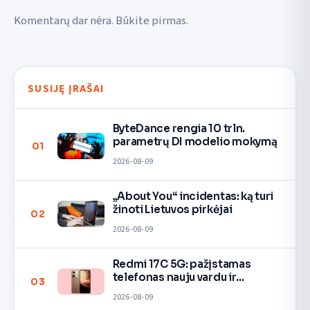
Komentarų dar nėra. Būkite pirmas.
SUSIJĘ ĮRAŠAI
ByteDance rengia 10 trln.
parametrų DI modelio mokymą
01
2026-08-09
„About You“ incidentas: ką turi
žinoti Lietuvos pirkėjai
02
2026-08-09
Redmi 17C 5G: pažįstamas
telefonas nauju vardu ir
03
spalvomis
2026-08-09