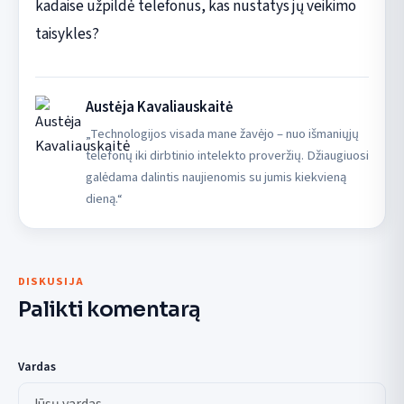
kadaise užpildė telefonus, kas nustatys jų veikimo
taisykles?
Austėja Kavaliauskaitė
„Technologijos visada mane žavėjo – nuo išmaniųjų
telefonų iki dirbtinio intelekto proveržių. Džiaugiuosi
galėdama dalintis naujienomis su jumis kiekvieną
dieną.“
DISKUSIJA
Palikti komentarą
Vardas