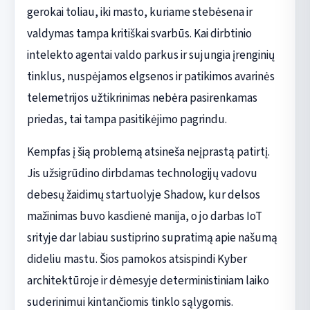
gerokai toliau, iki masto, kuriame stebėsena ir
valdymas tampa kritiškai svarbūs. Kai dirbtinio
intelekto agentai valdo parkus ir sujungia įrenginių
tinklus, nuspėjamos elgsenos ir patikimos avarinės
telemetrijos užtikrinimas nebėra pasirenkamas
priedas, tai tampa pasitikėjimo pagrindu.
Kempfas į šią problemą atsineša neįprastą patirtį.
Jis užsigrūdino dirbdamas technologijų vadovu
debesų žaidimų startuolyje Shadow, kur delsos
mažinimas buvo kasdienė manija, o jo darbas IoT
srityje dar labiau sustiprino supratimą apie našumą
dideliu mastu. Šios pamokos atsispindi Kyber
architektūroje ir dėmesyje deterministiniam laiko
suderinimui kintančiomis tinklo sąlygomis.