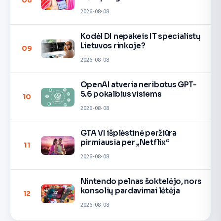
08
2026-08-08
Kodėl DI nepakeis IT specialistų
Lietuvos rinkoje?
09
2026-08-08
OpenAI atveria neribotus GPT-
5.6 pokalbius visiems
10
2026-08-08
GTA VI išplėstinė peržiūra
pirmiausia per „Netflix“
11
2026-08-08
Nintendo pelnas šoktelėjo, nors
konsolių pardavimai lėtėja
12
2026-08-08