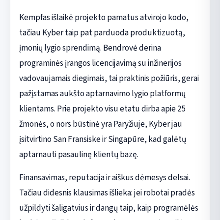
Kempfas išlaikė projekto pamatus atvirojo kodo,
tačiau Kyber taip pat parduoda produktizuotą,
įmonių lygio sprendimą. Bendrovė derina
programinės įrangos licencijavimą su inžinerijos
vadovaujamais diegimais, tai praktinis požiūris, gerai
pažįstamas aukšto aptarnavimo lygio platformų
klientams. Prie projekto visu etatu dirba apie 25
žmonės, o nors būstinė yra Paryžiuje, Kyber jau
įsitvirtino San Fransiske ir Singapūre, kad galėtų
aptarnauti pasaulinę klientų bazę.
Finansavimas, reputacija ir aiškus dėmesys delsai.
Tačiau didesnis klausimas išlieka: jei robotai pradės
užpildyti šaligatvius ir dangų taip, kaip programėlės