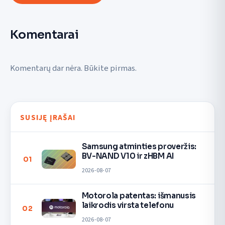
Komentarai
Komentarų dar nėra. Būkite pirmas.
SUSIJĘ ĮRAŠAI
Samsung atminties proveržis:
BV-NAND V10 ir zHBM AI
01
2026-08-07
Motorola patentas: išmanusis
laikrodis virsta telefonu
02
2026-08-07