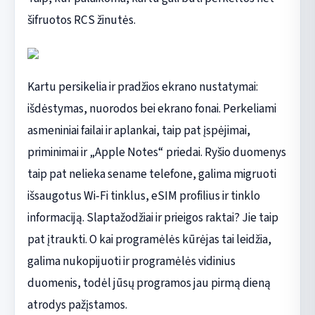
šifruotos RCS žinutės.
Kartu persikelia ir pradžios ekrano nustatymai:
išdėstymas, nuorodos bei ekrano fonai. Perkeliami
asmeniniai failai ir aplankai, taip pat įspėjimai,
priminimai ir „Apple Notes“ priedai. Ryšio duomenys
taip pat nelieka sename telefone, galima migruoti
išsaugotus Wi‑Fi tinklus, eSIM profilius ir tinklo
informaciją. Slaptažodžiai ir prieigos raktai? Jie taip
pat įtraukti. O kai programėlės kūrėjas tai leidžia,
galima nukopijuoti ir programėlės vidinius
duomenis, todėl jūsų programos jau pirmą dieną
atrodys pažįstamos.