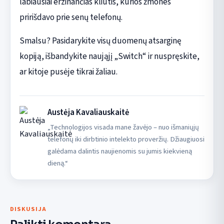
labiausiai erzinančias kliūtis, kurios žmones
pririšdavo prie senų telefonų.
Smalsu? Pasidarykite visų duomenų atsarginę
kopiją, išbandykite naująjį „Switch“ ir nuspręskite,
ar kitoje pusėje tikrai žaliau.
Austėja Kavaliauskaitė
„Technologijos visada mane žavėjo – nuo išmaniųjų
telefonų iki dirbtinio intelekto proveržių. Džiaugiuosi
galėdama dalintis naujienomis su jumis kiekvieną
dieną.“
DISKUSIJA