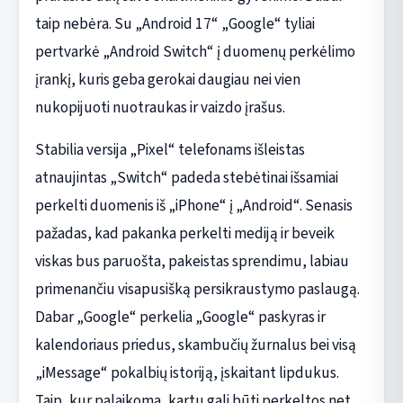
taip nebėra. Su „Android 17“ „Google“ tyliai
pertvarkė „Android Switch“ į duomenų perkėlimo
įrankį, kuris geba gerokai daugiau nei vien
nukopijuoti nuotraukas ir vaizdo įrašus.
Stabilia versija „Pixel“ telefonams išleistas
atnaujintas „Switch“ padeda stebėtinai išsamiai
perkelti duomenis iš „iPhone“ į „Android“. Senasis
pažadas, kad pakanka perkelti mediją ir beveik
viskas bus paruošta, pakeistas sprendimu, labiau
primenančiu visapusišką persikraustymo paslaugą.
Dabar „Google“ perkelia „Google“ paskyras ir
kalendoriaus priedus, skambučių žurnalus bei visą
„iMessage“ pokalbių istoriją, įskaitant lipdukus.
Taip, kur palaikoma, kartu gali būti perkeltos net