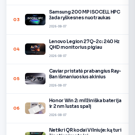
Samsung 200 MP ISOCELL HPC
žada ryškesnes nuotraukas
03
2026-08-07
Lenovo Legion 27Q-2c: 240 Hz
QHD monitorius pigiau
04
2026-08-07
Caviar pristatė prabangius Ray-
Ban išmaniuosius akinius
05
2026-08-07
Honor Win 2: milžiniška baterija
ir 2 nm lustas spalį
06
2026-08-07
Netikri QR kodai Vilniuje: ką turi