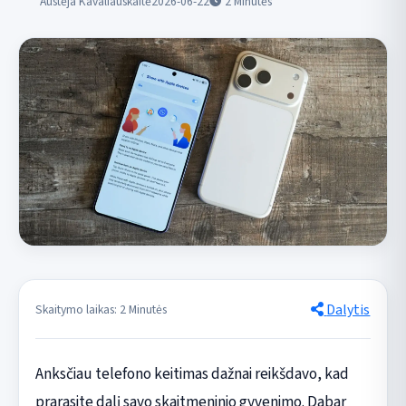
Austėja Kavaliauskaitė
2026-06-22
2
Minutės
Dalytis
Skaitymo laikas: 2 Minutės
Anksčiau telefono keitimas dažnai reikšdavo, kad
prarasite dalį savo skaitmeninio gyvenimo. Dabar