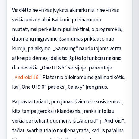
Vis dėlto ne viskas įvyksta akimirksniu ir ne viskas
veikia universaliai. Kai kurie prieinamumo
nustatymai perkeliami pasirinktinai, o programėlių
duomenų migravimo išsamumas priklauso nuo
kūrėjų palaikymo. „Samsung“ naudotojams verta
atkreipti dėmesį: dalis šio išplėsto funkcijų rinkinio
dar neveikia „One UI 8.5“ versijoje, paremtoje
„
Android 16
“. Platesnio prieinamumo galima tikėtis,
kai „One UI 9.0“ pasieks „Galaxy“ įrenginius.
Paprastai tariant, perėjimas iš vienos ekosistemos į
kitą tampa gerokai sklandesnis. Įrankis ir toliau
veikia perkeliant duomenis iš „Android“ į „Android“,
tačiau svarbiausia jo naujiena yra ta, kad jis pašalina