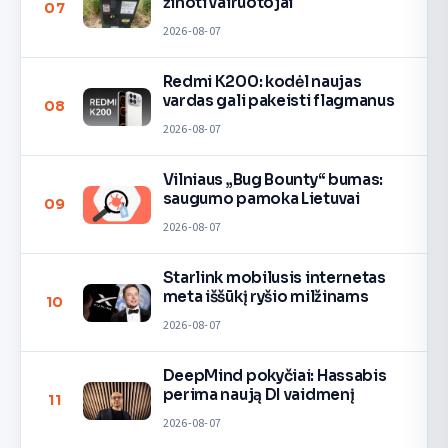
žinoti vairuotojai
07
2026-08-07
Redmi K200: kodėl naujas
vardas gali pakeisti flagmanus
08
2026-08-07
Vilniaus „Bug Bounty“ bumas:
saugumo pamoka Lietuvai
09
2026-08-07
Starlink mobilusis internetas
meta iššūkį ryšio milžinams
10
2026-08-07
DeepMind pokyčiai: Hassabis
perima naują DI vaidmenį
11
2026-08-07