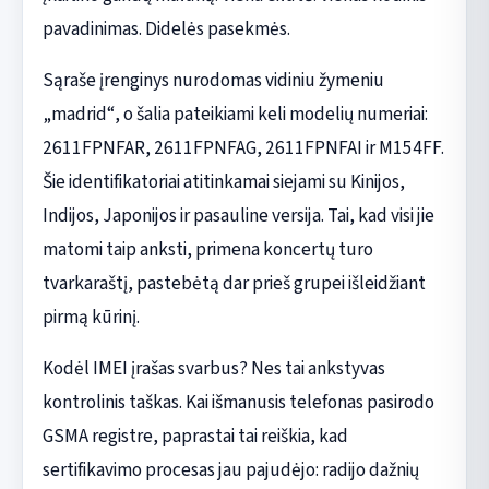
pavadinimas. Didelės pasekmės.
Sąraše įrenginys nurodomas vidiniu žymeniu
„madrid“, o šalia pateikiami keli modelių numeriai:
2611FPNFAR, 2611FPNFAG, 2611FPNFAI ir M154FF.
Šie identifikatoriai atitinkamai siejami su Kinijos,
Indijos, Japonijos ir pasauline versija. Tai, kad visi jie
matomi taip anksti, primena koncertų turo
tvarkaraštį, pastebėtą dar prieš grupei išleidžiant
pirmą kūrinį.
Kodėl IMEI įrašas svarbus? Nes tai ankstyvas
kontrolinis taškas. Kai išmanusis telefonas pasirodo
GSMA registre, paprastai tai reiškia, kad
sertifikavimo procesas jau pajudėjo: radijo dažnių