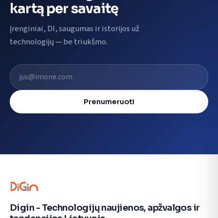
kartą per savaitę
Įrenginiai, DI, saugumas ir istorijos už
technologijų — be triukšmo.
El. pašto adresas
Prenumeruoti
Digin - Technologijų naujienos, apžvalgos ir