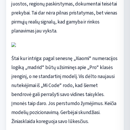
juostos, regionų paskirstymas, dokumentai teisėtai
prekybai. Tai dar nėra pilnas pristatymas, bet vienas
pirmųjų realių signalų, kad gamyba ir rinkos
planavimas jau vyksta.
Štai kur intriga: pagal senesnę „Xiaomi“ numeracijos
logiką „madrid“ būtų užsiminęs apie „Pro“ klasės
įrenginį, o ne standartinį modelį. Vis dėlto naujausi
nutekėjimai iš „Mi Code“ rodo, kad šiemet
bendrovė gali perrašyti savo vidines taisykles.
Įmonės taip daro. Jos perstumdo žymėjimus. Keičia
modelių pozicionavimą. Gerbėjai skundžiasi.
Žiniasklaida koreguoja savo lūkesčius.