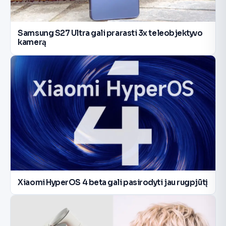
Samsung S27 Ultra gali prarasti 3x teleobjektyvo
kamerą
Xiaomi HyperOS 4 beta gali pasirodyti jau rugpjūtį