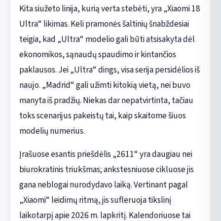
Kita siužeto linija, kurią verta stebėti, yra „Xiaomi 18
Ultra“ likimas. Keli pramonės šaltinių šnabždesiai
teigia, kad „Ultra“ modelio gali būti atsisakyta dėl
ekonomikos, sąnaudų spaudimo ir kintančios
paklausos. Jei „Ultra“ dings, visa serija persidėlios iš
naujo. „Madrid“ gali užimti kitokią vietą, nei buvo
manyta iš pradžių. Niekas dar nepatvirtinta, tačiau
toks scenarijus pakeistų tai, kaip skaitome šiuos
modelių numerius.
Įrašuose esantis priešdėlis „2611“ yra daugiau nei
biurokratinis triukšmas; ankstesniuose cikluose jis
gana neblogai nurodydavo laiką. Vertinant pagal
„Xiaomi“ leidimų ritmą, jis sufleruoja tikslinį
laikotarpį apie 2026 m. lapkritį. Kalendoriuose tai