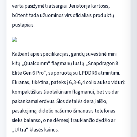
verta pasižymėti atsargiai. Jei istorija kartosis,
būtent tada užuominos virs oficialiais produktų
puslapiais.
Kalbant apie specifikacijas, gandų suvestinė mini
kitą „Qualcomm“ flagmanų lustą „Snapdragon 8
Elite Gen 6 Pro“, suporuotą su LPDDR6 atmintimi.
Ekranas, tikėtina, pateks į 6,3-6,4 colio aukso vidurį:
kompaktiškas šiuolaikiniam flagmanui, bet vis dar
pakankamai erdvus. Šios detalės dera į aiškų
pasakojimą: didelio našumo išmanusis telefonas
sieks balanso, o ne dėmesį traukiančio dydžio ar
„Ultra“ klasės kainos.