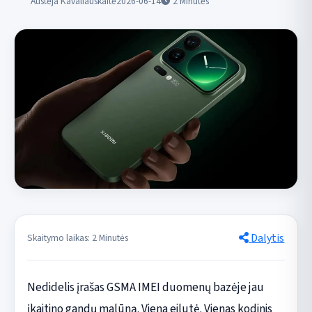
Austėja Kavaliauskaitė
2026-06-14
2
Minutės
Dalytis
Skaitymo laikas: 2 Minutės
Nedidelis įrašas GSMA IMEI duomenų bazėje jau
įkaitino gandų malūną. Viena eilutė. Vienas kodinis