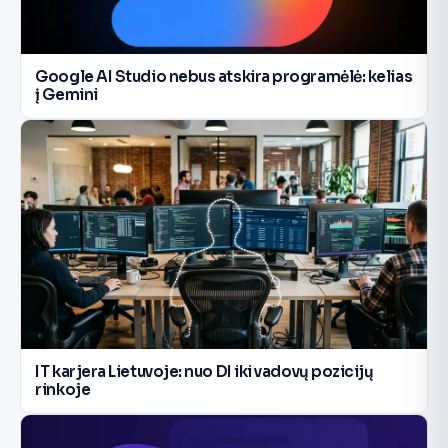
Google AI Studio nebus atskira programėlė: kelias
į Gemini
IT karjera Lietuvoje: nuo DI iki vadovų pozicijų
rinkoje