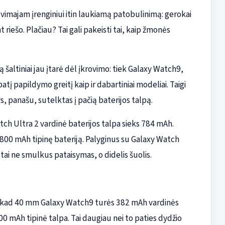
imajam įrenginiui itin laukiamą patobulinimą: gerokai
riešo. Plačiau? Tai gali pakeisti tai, kaip žmonės
 šaltiniai jau įtarė dėl įkrovimo: tiek Galaxy Watch9,
atį papildymo greitį kaip ir dabartiniai modeliai. Taigi
, panašu, sutelktas į pačią baterijos talpą.
ch Ultra 2 vardinė baterijos talpa sieks 784 mAh.
800 mAh tipinę bateriją. Palyginus su Galaxy Watch
tai ne smulkus pataisymas, o didelis šuolis.
, kad 40 mm Galaxy Watch9 turės 382 mAh vardinės
400 mAh tipinė talpa. Tai daugiau nei to paties dydžio