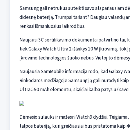
Samsung gali netrukus suteikti savo atspariausiam dėv
didesnę bateriją. Trumpai tariant? Daugiau valandų ant 
renkasi išmaniuosius laikrodžius.
Naujausi 3C sertifikavimo dokumentai patvirtino tai, ką
tiek Galaxy Watch Ultra 2 išlaikys 10 W įkrovimą, tokį p
įkrovimo technologijos šuolio nebus. Vietoj to dėmesys
Naujausia SamMobile informacija rodo, kad Galaxy Wat
Rinkodaros medžiagoje Samsung ją gali nurodyti kaip 
Ultra 590 mAh elementu, skaičiai kalba patys už save: 
Dėmesio sulauks ir mažesni Watch9 dydžiai. Teigiama
talpos bateriją, kuri greičiausiai bus pristatoma kaip 