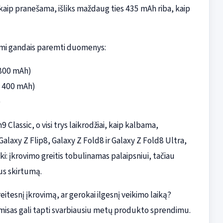
ip pranešama, išliks maždaug ties 435 mAh riba, kaip
ami gandais paremti duomenys:
 800 mAh)
e 400 mAh)
)
Classic, o visi trys laikrodžiai, kaip kalbama,
alaxy Z Flip8, Galaxy Z Fold8 ir Galaxy Z Fold8 Ultra,
ški: įkrovimo greitis tobulinamas palaipsniui, tačiau
jus skirtumą.
eitesnį įkrovimą, ar gerokai ilgesnį veikimo laiką?
isas gali tapti svarbiausiu metų produkto sprendimu.