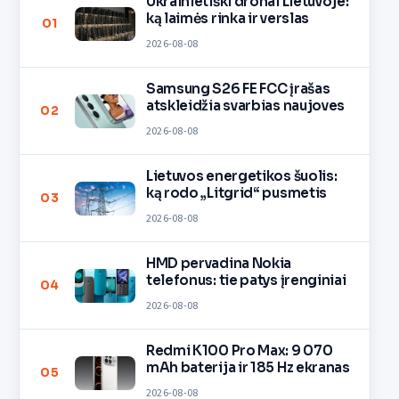
Ukrainietiški dronai Lietuvoje:
ką laimės rinka ir verslas
01
2026-08-08
Samsung S26 FE FCC įrašas
atskleidžia svarbias naujoves
02
2026-08-08
Lietuvos energetikos šuolis:
ką rodo „Litgrid“ pusmetis
03
2026-08-08
HMD pervadina Nokia
telefonus: tie patys įrenginiai
04
2026-08-08
Redmi K100 Pro Max: 9 070
mAh baterija ir 185 Hz ekranas
05
2026-08-08