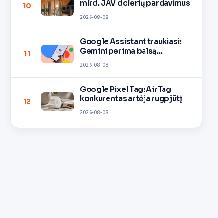
mlrd. JAV dolerių pardavimus
10
2026-08-08
Google Assistant traukiasi:
Gemini perima balsą
11
įrenginiuose
2026-08-08
Google Pixel Tag: AirTag
konkurentas artėja rugpjūtį
12
2026-08-08