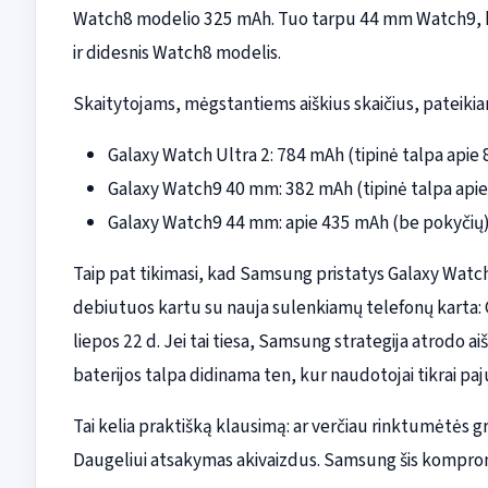
Watch8 modelio 325 mAh. Tuo tarpu 44 mm Watch9, ka
ir didesnis Watch8 modelis.
Skaitytojams, mėgstantiems aiškius skaičius, pateiki
Galaxy Watch Ultra 2: 784 mAh (tipinė talpa apie
Galaxy Watch9 40 mm: 382 mAh (tipinė talpa api
Galaxy Watch9 44 mm: apie 435 mAh (be pokyčių
Taip pat tikimasi, kad Samsung pristatys Galaxy Watch9 
debiutuos kartu su nauja sulenkiamų telefonų karta: G
liepos 22 d. Jei tai tiesa, Samsung strategija atrodo ai
baterijos talpa didinama ten, kur naudotojai tikrai pa
Tai kelia praktišką klausimą: ar verčiau rinktumėtės gr
Daugeliui atsakymas akivaizdus. Samsung šis komprom