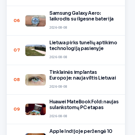
Samsung Galaxy Aero:
laikrodis su ilgesne baterija
06
2026-08-08
Lietuva pirks tunelių aptikimo
technologiją pasienyje
07
2026-08-08
Tinklainės implantas
Europoje: nauja viltis Lietuvai
08
2026-08-08
Huawei MateBook Fold: naujas
sulankstomų PC etapas
09
2026-08-08
Apple Indijoje peržengė 10