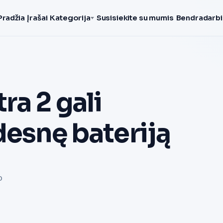
Pradžia
Įrašai
Kategorija
Susisiekite su mumis
Bendradarbi
ra 2 gali
desnę bateriją
o