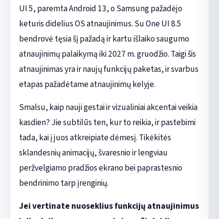
UI 5, paremta Android 13, o Samsung pažadėjo
keturis didelius OS atnaujinimus. Su One UI 8.5
bendrovė tęsia šį pažadą ir kartu išlaiko saugumo
atnaujinimų palaikymą iki 2027 m. gruodžio. Taigi šis
atnaujinimas yra ir naujų funkcijų paketas, ir svarbus
etapas pažadėtame atnaujinimų kelyje.
Smalsu, kaip nauji gestai ir vizualiniai akcentai veikia
kasdien? Jie subtilūs ten, kur to reikia, ir pastebimi
tada, kai į juos atkreipiate dėmesį. Tikėkitės
sklandesnių animacijų, švaresnio ir lengviau
peržvelgiamo pradžios ekrano bei paprastesnio
bendrinimo tarp įrenginių.
Jei vertinate nuoseklius funkcijų atnaujinimus