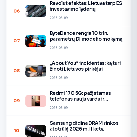
Revolut efektas: Lietuva tarp ES
investavimo lyderių
06
2026-08-09
ByteDance rengia 10 trln.
parametrų DI modelio mokymą
07
2026-08-09
„About You“ incidentas: ką turi
žinoti Lietuvos pirkėjai
08
2026-08-09
Redmi 17C 5G: pažįstamas
telefonas nauju vardu ir
09
spalvomis
2026-08-09
Samsung didina DRAM rinkos
atotrūkį 2026 m. II ketv.
10