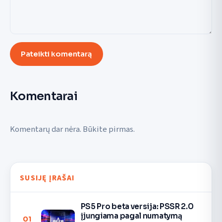
Pateikti komentarą
Komentarai
Komentarų dar nėra. Būkite pirmas.
SUSIJĘ ĮRAŠAI
PS5 Pro beta versija: PSSR 2.0
įjungiama pagal numatymą
01