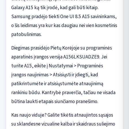
Galaxy A15 ką tik įrodė, kad gali būti kitaip.
Samsung pradėjo tiekti One UI 8.5 A15 savininkams,
o šis leidimas yra kur kas daugiau nei vien kosmetinis
patobulinimas.
Diegimas prasidėjo Pietų Korėjoje su programinės
aparatinės įrangos versija A156LKSUADZE9. Jei
turite A15, eikite į Nustatymai > Programinės
įrangos naujinimas > Atsisiųsti ir įdiegti, kad
patikrintumėte ir atsisiųstumėte atnaujinimą
rankiniu būdu. Kantrybė praverčia, tačiau ne visada
būtina laukti etapais siunčiamo pranešimo.
Kas naujo viduje? Galite tikėtis atnaujintos sąsajos
su sklandesne vizualine kalba ir skaidraus suliejimo