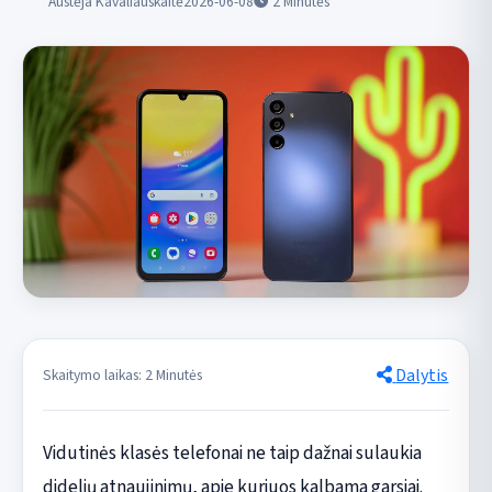
Austėja Kavaliauskaitė
2026-06-08
2
Minutės
Dalytis
Skaitymo laikas: 2 Minutės
Vidutinės klasės telefonai ne taip dažnai sulaukia
didelių atnaujinimų, apie kuriuos kalbama garsiai.