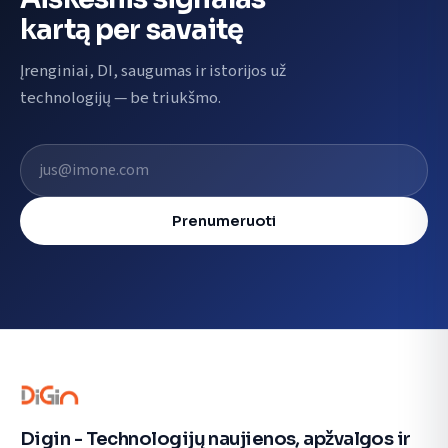
kartą per savaitę
Įrenginiai, DI, saugumas ir istorijos už
technologijų — be triukšmo.
El. pašto adresas
Prenumeruoti
Digin - Technologijų naujienos, apžvalgos ir