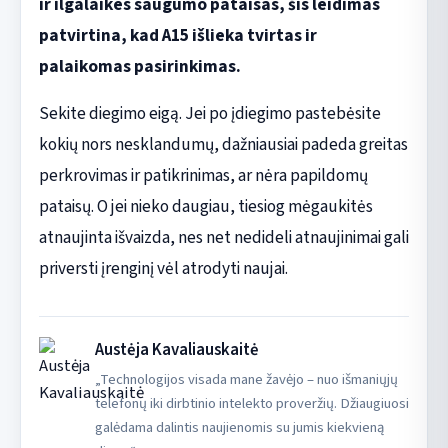
ir ilgalaikes saugumo pataisas, šis leidimas
patvirtina, kad A15 išlieka tvirtas ir
palaikomas pasirinkimas.
Sekite diegimo eigą. Jei po įdiegimo pastebėsite
kokių nors nesklandumų, dažniausiai padeda greitas
perkrovimas ir patikrinimas, ar nėra papildomų
pataisų. O jei nieko daugiau, tiesiog mėgaukitės
atnaujinta išvaizda, nes net nedideli atnaujinimai gali
priversti įrenginį vėl atrodyti naujai.
Austėja Kavaliauskaitė
„Technologijos visada mane žavėjo – nuo išmaniųjų
telefonų iki dirbtinio intelekto proveržių. Džiaugiuosi
galėdama dalintis naujienomis su jumis kiekvieną