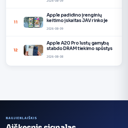
2026-08-09
Apple padidino įrenginių
keitimo įskaitas JAV rinkoje
11
2026-08-09
Apple A20 Pro lustų gamybą
stabdo DRAM tiekimo spūstys
12
2026-08-08
NAUJIENLAIŠKIS
Aiškesnis signalas