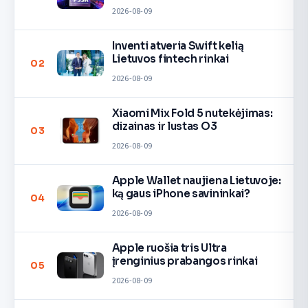
2026-08-09
Inventi atveria Swift kelią
Lietuvos fintech rinkai
02
2026-08-09
Xiaomi Mix Fold 5 nutekėjimas:
dizainas ir lustas O3
03
2026-08-09
Apple Wallet naujiena Lietuvoje:
ką gaus iPhone savininkai?
04
2026-08-09
Apple ruošia tris Ultra
įrenginius prabangos rinkai
05
2026-08-09