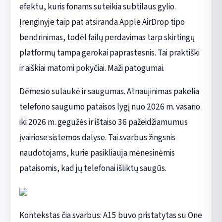
efektu, kuris fonams suteikia subtilaus gylio.
Įrenginyje taip pat atsiranda Apple AirDrop tipo
bendrinimas, todėl failų perdavimas tarp skirtingų
platformų tampa gerokai paprastesnis. Tai praktiški
ir aiškiai matomi pokyčiai. Maži patogumai.
Dėmesio sulaukė ir saugumas. Atnaujinimas pakelia
telefono saugumo pataisos lygį nuo 2026 m. vasario
iki 2026 m. gegužės ir ištaiso 36 pažeidžiamumus
įvairiose sistemos dalyse. Tai svarbus žingsnis
naudotojams, kurie pasikliauja mėnesinėmis
pataisomis, kad jų telefonai išliktų saugūs.
Kontekstas čia svarbus: A15 buvo pristatytas su One