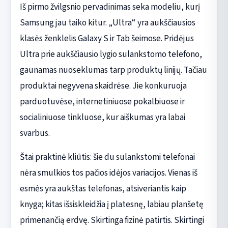
Iš pirmo žvilgsnio pervadinimas seka modeliu, kurį
Samsung jau taiko kitur. „Ultra“ yra aukščiausios
klasės ženklelis Galaxy S ir Tab šeimose. Pridėjus
Ultra prie aukščiausio lygio sulankstomo telefono,
gaunamas nuoseklumas tarp produktų linijų. Tačiau
produktai negyvena skaidrėse. Jie konkuruoja
parduotuvėse, internetiniuose pokalbiuose ir
socialiniuose tinkluose, kur aiškumas yra labai
svarbus.
Štai praktinė kliūtis: šie du sulankstomi telefonai
nėra smulkios tos pačios idėjos variacijos. Vienas iš
esmės yra aukštas telefonas, atsiveriantis kaip
knyga; kitas išsiskleidžia į platesnę, labiau planšetę
primenančią erdvę. Skirtinga fizinė patirtis. Skirtingi