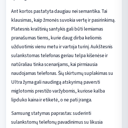
Ant kortos pastatyta daugiau nei semantika. Tai
klausimas, kaip žmonės suvokia vertę ir pasirinkimą.
Platesnis kraštinių santykis gali būti lemiamas
pranašumas tiems, kurie daug dirba keliomis
užduotimis vienu metu ir vartoja turinį. Aukštesnis
sulankstomas telefonas geriau telpa kišenėse ir
natūraliau tinka scenarijams, kai pirmiausia
naudojamas telefonas. Šių skirtumų suplakimas su
Ultra žyma gali naudingą atskyrimą paversti
miglotomis prestižo varžybomis, kuriose kalba
lipduko kaina ir etiketė, o ne pati įranga.
Samsung statymas paprastas: suderinti
sulankstomų telefonų pavadinimus su likusia