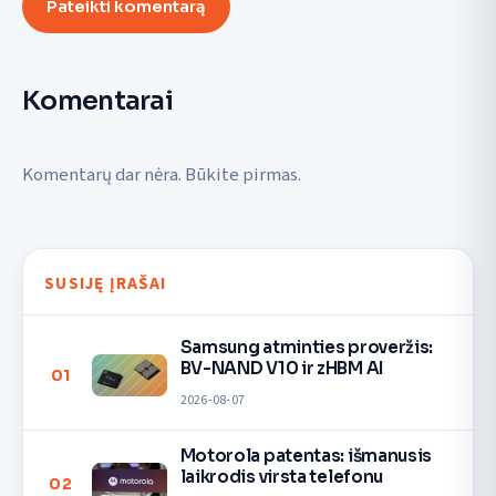
Pateikti komentarą
Komentarai
Komentarų dar nėra. Būkite pirmas.
SUSIJĘ ĮRAŠAI
Samsung atminties proveržis:
BV-NAND V10 ir zHBM AI
01
2026-08-07
Motorola patentas: išmanusis
laikrodis virsta telefonu
02