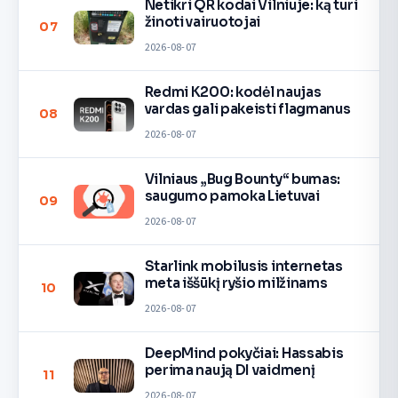
Netikri QR kodai Vilniuje: ką turi
žinoti vairuotojai
07
2026-08-07
Redmi K200: kodėl naujas
vardas gali pakeisti flagmanus
08
2026-08-07
Vilniaus „Bug Bounty“ bumas:
saugumo pamoka Lietuvai
09
2026-08-07
Starlink mobilusis internetas
meta iššūkį ryšio milžinams
10
2026-08-07
DeepMind pokyčiai: Hassabis
perima naują DI vaidmenį
11
2026-08-07