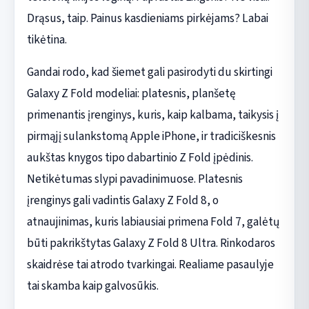
Drąsus, taip. Painus kasdieniams pirkėjams? Labai
tikėtina.
Gandai rodo, kad šiemet gali pasirodyti du skirtingi
Galaxy Z Fold modeliai: platesnis, planšetę
primenantis įrenginys, kuris, kaip kalbama, taikysis į
pirmąjį sulankstomą Apple iPhone, ir tradiciškesnis
aukštas knygos tipo dabartinio Z Fold įpėdinis.
Netikėtumas slypi pavadinimuose. Platesnis
įrenginys gali vadintis Galaxy Z Fold 8, o
atnaujinimas, kuris labiausiai primena Fold 7, galėtų
būti pakrikštytas Galaxy Z Fold 8 Ultra. Rinkodaros
skaidrėse tai atrodo tvarkingai. Realiame pasaulyje
tai skamba kaip galvosūkis.