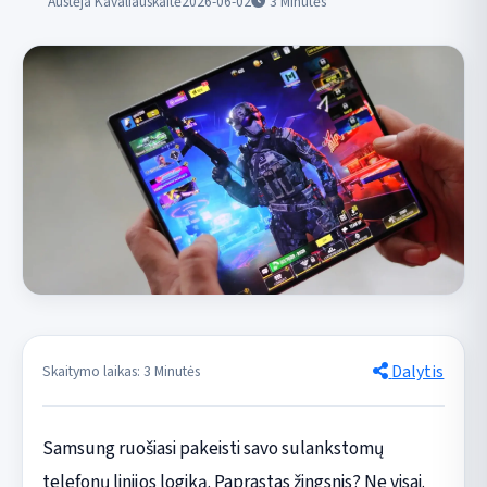
Austėja Kavaliauskaitė
2026-06-02
3
Minutės
Dalytis
Skaitymo laikas: 3 Minutės
Samsung ruošiasi pakeisti savo sulankstomų
telefonų linijos logiką. Paprastas žingsnis? Ne visai.