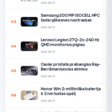
2026-08-07
Samsung 200 MP ISOCELL HPC
žada ryškesnes nuotraukas
03
2026-08-07
Lenovo Legion 27Q-2c: 240 Hz
QHD monitorius pigiau
04
2026-08-07
Caviar pristatė prabangius Ray-
Ban išmaniuosius akinius
05
2026-08-07
Honor Win 2: milžiniška baterija
ir 2 nm lustas spalį
06
2026-08-07