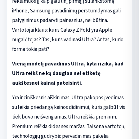
reklamuos jį kaip galutinį pirmąjį sulankstomą
iPhone, Samsung pavadinimų perstumdymas gali
palyginimus padaryti painesnius, nei būtina.
Vartotojai klaus: kuris Galaxy Z Fold yra Apple
nugalėtojas? Tas, kuris vadinasi Ultra? Ar tas, kurio
forma tokia pati?
Vieną modelį pavadinus Ultra, kyla rizika, kad
Ultra reikš ne ką daugiau nei etiketę
aukštesnei kainai pateisinti.
Yra ir ciniškesnis aiškinimas. Ultra pakopos įvedimas
suteikia priedangą kainos didinimui, kuris galbūt vis
tiek buvo neišvengiamas. Ultra reiškia premium.
Premium reiškia didesnes maržas. Tai sena vartotojų
technologijų gudrybė: pervadinimas pakelia