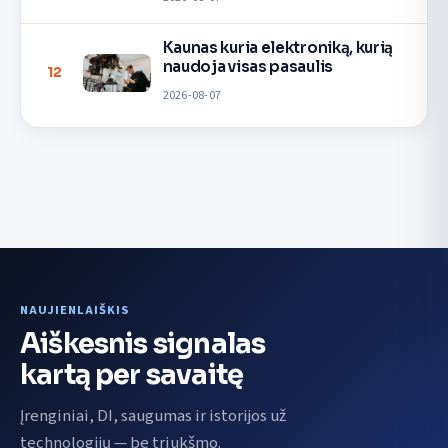
Kaunas kuria elektroniką, kurią
naudoja visas pasaulis
12
2026-08-07
NAUJIENLAIŠKIS
Aiškesnis signalas
kartą per savaitę
Įrenginiai, DI, saugumas ir istorijos už
technologijų — be triukšmo.