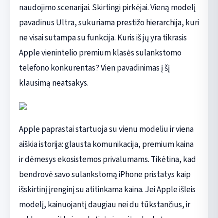
naudojimo scenarijai. Skirtingi pirkėjai. Vieną modelį
pavadinus Ultra, sukuriama prestižo hierarchija, kuri
ne visai sutampa su funkcija. Kuris iš jų yra tikrasis
Apple vienintelio premium klasės sulankstomo
telefono konkurentas? Vien pavadinimas į šį
klausimą neatsakys.
Apple paprastai startuoja su vienu modeliu ir viena
aiškia istorija: glausta komunikacija, premium kaina
ir dėmesys ekosistemos privalumams. Tikėtina, kad
bendrovė savo sulankstomą iPhone pristatys kaip
išskirtinį įrenginį su atitinkama kaina. Jei Apple išleis
modelį, kainuojantį daugiau nei du tūkstančius, ir