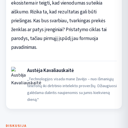
ekosistema ir teigti, kad vienodumas suteikia
aiškumo. Rizika ta, kad rezultatas gali būti
priešingas. Kas bus svarbiau, tvarkingas prekės
ženklas ar patys įrenginiai? Pristatymo ciklas tai
parodys, tačiau pirmąjį įspūdį jau formuoja
pavadinimas.
Austėja Kavaliauskaitė
„Technologijos visada mane žavėjo – nuo išmaniųjų
telefonų iki dirbtinio intelekto proveržių. Džiaugiuosi
galėdama dalintis naujienomis su jumis kiekvieną
dieną.“
DISKUSIJA