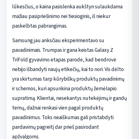
lūkesčius, o kaina pasislenka aukštyn sulaukdama
mažiau pasipriešinimo nei tiesioginis, iš niekur
paskelbtas pabrangimas.
Samsung jau anksčiau eksperimentavo su
pavadinimais. Trumpas ir gana keistas Galaxy Z
TriFold gyvavimo etapas parodė, kad bendrovė
nebijo išbandyti naujų etikečių, kai to nori. Vis dėlto
yra skirtumas tarp kūrybiškų produktų pavadinimų
ir schemos, kuri apsunkina produktų žemėlapio
supratimą. Klientai, nesekantys nutekėjimų ir gandų
temų, dažnai renkasi vien pagal produktų
pavadinimus. Toks neaiškumas gali pristabdyti
pardavimų pagreitį dar prieš pasirodant
apžvalgoms.