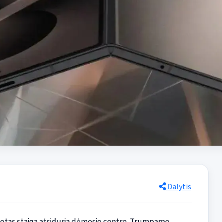
Dalytis
ketas staiga atsiduria dėmesio centre. Trumpame