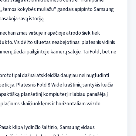
dina „žemos kokybės muliažu“ gandais apipinto Samsung
sakoja savą istoriją.
mechanizmas viršuje ir apačioje atrodo šiek tiek
ukto. Vis dėlto siluetas neabejotinas: platesnis vidinis
amerų žiedai pailgintoje kamerų saloje. Tai Fold, bet ne
rototipai dažnai atskleidžia daugiau nei nugludinti
eticija. Platesnis Fold 8 Wide kraštinių santykis keičia
mpaktišką planšetinį kompiuterį ir labiau panašėja į
plačioms skaičiuoklėms ir horizontaliam vaizdo
Pasak klipą lydinčio šaltinio, Samsung vidaus