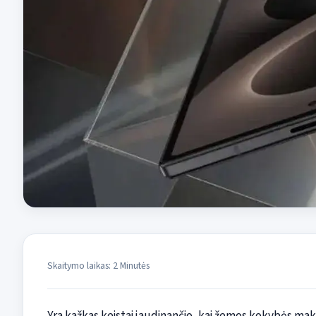
Skaitymo laikas: 2 Minutės
Yra kažkas keistai jaudinančio, kai žemos kokybės ma