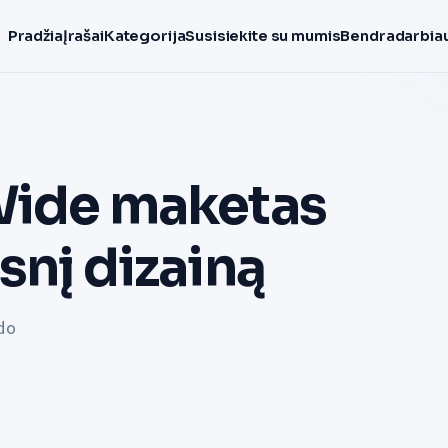
Pradžia
Įrašai
Kategorija
Susisiekite su mumis
Bendradarbiau
 Wide maketas
snį dizainą
do
s