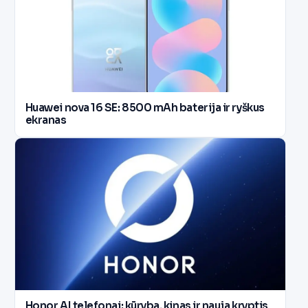
Huawei nova 16 SE: 8500 mAh baterija ir ryškus
ekranas
Honor AI telefonai: kūryba, kinas ir nauja kryptis