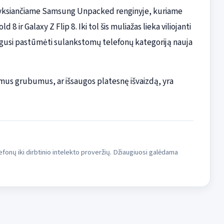
rą vyksiančiame Samsung Unpacked renginyje, kuriame
 8 ir Galaxy Z Flip 8. Iki tol šis muliažas lieka viliojanti
gusi pastūmėti sulankstomų telefonų kategoriją nauja
us grubumus, ar išsaugos platesnę išvaizdą, yra
fonų iki dirbtinio intelekto proveržių. Džiaugiuosi galėdama