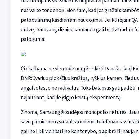
testuotojams šis variantas neįprastai patinka. Tai svarbu
nesivaiko tendencijų vien tam, kad jos gražiai skambė
patobulinimų kasdieniam naudojimui. Jei kūrėjai ir Q
erdvę, Samsung dizaino komanda gali būti atradusi fo
patogumą.
Čia kalbama ne vien apie norą išsiskirti. Panašu, kad F
DNR: švarius plokščius kraštus, ryškius kamerų žiedus
apgalvotas, o ne radikalus. Toks balansas gali padėti 
nejaučiant, kad jie įsigijo keistą eksperimentą.
Žinoma, Samsung šios idėjos monopolio neturės. Jau skl
savo pirmiesiems sulankstomiems telefonams svarsto pan
gali ne likti vienkartine keistenybe, o apibrėžti naują