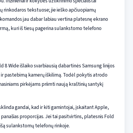
. Inžinieriai ir kokybės užtikrinimo specialistai
tų rinkodaros tekstuose; jie ieško apčiuopiamų
A komandos jau dabar labiau vertina platesnę ekrano
rmą, kuri iš tiesų pagerina sulankstomo telefono
old 8 Wide išlaiko svarbiausią dabartinės Samsung linijos
 ir pastebimą kamerų iškilimą. Todėl pokytis atrodo
masiniams pirkėjams priimti naują kraštinių santykį
inda gandai, kad ir kiti gamintojai, įskaitant Apple,
ašias proporcijas. Jei tai pasitvirtins, platesnis Fold
 nišą sulankstomų telefonų rinkoje.