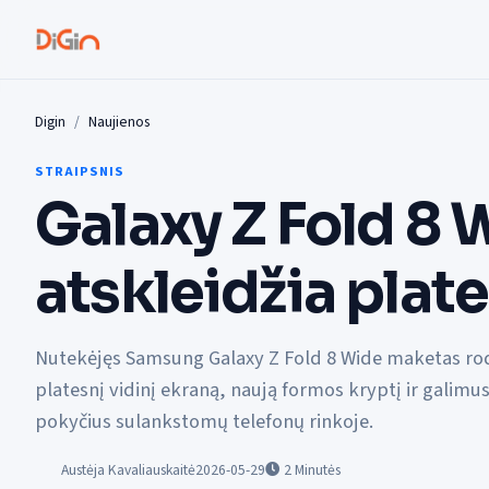
Digin
Naujienos
STRAIPSNIS
Galaxy Z Fold 8
atskleidžia plate
Nutekėjęs Samsung Galaxy Z Fold 8 Wide maketas ro
platesnį vidinį ekraną, naują formos kryptį ir galimu
pokyčius sulankstomų telefonų rinkoje.
Austėja Kavaliauskaitė
2026-05-29
2
Minutės