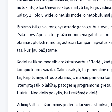
nutekintojo Ice Universe klipe matyti tai, ką jis va
Galaxy Z Fold 8 Wide, o net šio modelio netobulumai pa
Iš pirmo žvilgsnio įrenginys atrodo gana grubus. Vyrių 
išsikreipęs. Apdaila toli gražu neprimena galutinio prod
ekranas, plokšti rėmeliai, aštresni kampai ir apvalūs k
tas, kurį jau pažįstame.
Kodėl netikras modelis apskritai svarbus? Todėl, kad p
kompiuteriniai vaizdai. Galima sakyti, tai generalinė rep
tai, kaip turinys atrodo ekrane: jis mažiau primena ko
ištemptą stiklo lakštą, patogesnį programoms greta, 
turiniui. Nedidelis pokytis, bet reikšmė didelė.
Vidinių šaltinių užuominos prideda dar vieną sluoksnį. 