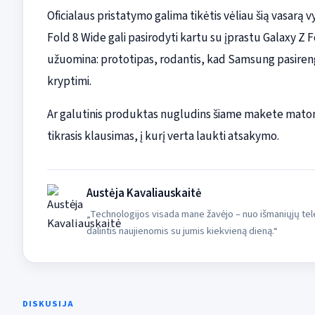
Oficialaus pristatymo galima tikėtis vėliau šią vasa
Fold 8 Wide gali pasirodyti kartu su įprastu Galaxy Z Fold
užuomina: prototipas, rodantis, kad Samsung pasiren
kryptimi.
Ar galutinis produktas nugludins šiame makete matom
tikrasis klausimas, į kurį verta laukti atsakymo.
Austėja Kavaliauskaitė
„Technologijos visada mane žavėjo – nuo išmaniųjų tele
dalintis naujienomis su jumis kiekvieną dieną.“
DISKUSIJA