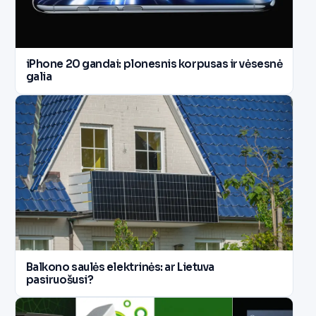
iPhone 20 gandai: plonesnis korpusas ir vėsesnė
galia
Balkono saulės elektrinės: ar Lietuva
pasiruošusi?