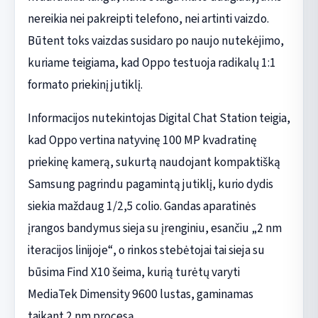
nereikia nei pakreipti telefono, nei artinti vaizdo.
Būtent toks vaizdas susidaro po naujo nutekėjimo,
kuriame teigiama, kad Oppo testuoja radikalų 1:1
formato priekinį jutiklį.
Informacijos nutekintojas Digital Chat Station teigia,
kad Oppo vertina natyvinę 100 MP kvadratinę
priekinę kamerą, sukurtą naudojant kompaktišką
Samsung pagrindu pagamintą jutiklį, kurio dydis
siekia maždaug 1/2,5 colio. Gandas aparatinės
įrangos bandymus sieja su įrenginiu, esančiu „2 nm
iteracijos linijoje“, o rinkos stebėtojai tai sieja su
būsima Find X10 šeima, kurią turėtų varyti
MediaTek Dimensity 9600 lustas, gaminamas
taikant 2 nm procesą.