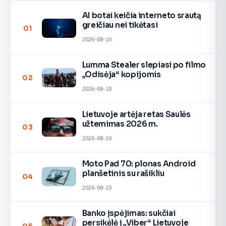
AI botai keičia interneto srautą
greičiau nei tikėtasi
01
2026-08-10
Lumma Stealer slepiasi po filmo
„Odisėja“ kopijomis
02
2026-08-10
Lietuvoje artėja retas Saulės
užtemimas 2026 m.
03
2026-08-10
Moto Pad 70: plonas Android
planšetinis su rašikliu
04
2026-08-10
Banko įspėjimas: sukčiai
persikėlė į „Viber“ Lietuvoje