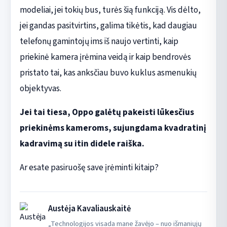
modeliai, jei tokių bus, turės šią funkciją. Vis dėlto,
jei gandas pasitvirtins, galima tikėtis, kad daugiau
telefonų gamintojų ims iš naujo vertinti, kaip
priekinė kamera įrėmina veidą ir kaip bendrovės
pristato tai, kas anksčiau buvo kuklus asmenukių
objektyvas.
Jei tai tiesa, Oppo galėtų pakeisti lūkesčius
priekinėms kameroms, sujungdama kvadratinį
kadravimą su itin didele raiška.
Ar esate pasiruošę save įrėminti kitaip?
Austėja Kavaliauskaitė
„Technologijos visada mane žavėjo – nuo išmaniųjų