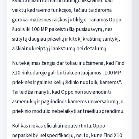
kvadratiniam formatui būdingo fiksavimo, kad
veiktų kadravimo funkcijos, tačiau tai daroma
gerokai mažesnės raiškos jutiklyje. Tariamas Oppo
šuolis iki 100 MP pakeistų šią pusiausvyrą, nes
siūlytų daugiau pikselių ir kitokį kraštinių santykį,
aiškiai nukreiptą į lankstumą bei detalumą.
Nutekėjimas žengia dar toliau ir užsimena, kad Find
X10 rinkodaroje gali būti akcentuojamos „100 MP
priekinės ir galinės kelių židinio nuotolių kameros“.
Tai leidžia manyti, kad Oppo nori suvienodinti
asmenukių ir pagrindinės kameros universalumą, o
priekinio modulio nebelaikyti antraeiliu sprendimu.
Kol kas niekas oficialiai nepatvirtinta. Oppo
nepaskelbė nei specifikacijų, nei to, kurie Find X10