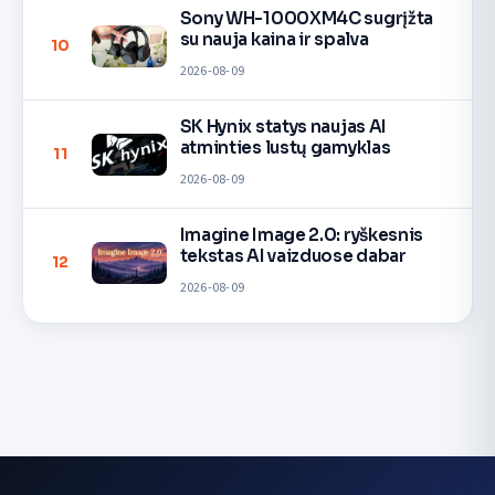
Sony WH-1000XM4C sugrįžta
su nauja kaina ir spalva
10
2026-08-09
SK Hynix statys naujas AI
atminties lustų gamyklas
11
2026-08-09
Imagine Image 2.0: ryškesnis
tekstas AI vaizduose dabar
12
2026-08-09