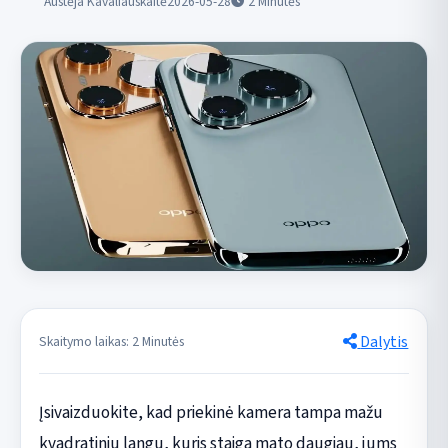
Austėja Kavaliauskaitė
2026-05-28
2
Minutės
Dalytis
Skaitymo laikas: 2 Minutės
Įsivaizduokite, kad priekinė kamera tampa mažu
kvadratiniu langu, kuris staiga mato daugiau, jums