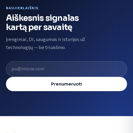
NAUJIENLAIŠKIS
Aiškesnis signalas
kartą per savaitę
Įrenginiai, DI, saugumas ir istorijos už
technologijų — be triukšmo.
El. pašto adresas
Prenumeruoti