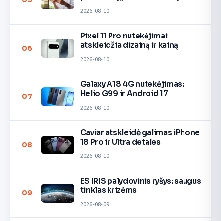
05
2026-08-10
Pixel 11 Pro nutekėjimai
atskleidžia dizainą ir kainą
06
2026-08-10
Galaxy A18 4G nutekėjimas:
Helio G99 ir Android 17
07
2026-08-10
Caviar atskleidė galimas iPhone
18 Pro ir Ultra detales
08
2026-08-10
ES IRIS palydovinis ryšys: saugus
tinklas krizėms
09
2026-08-09