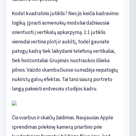
Kodėl kvadratinis jutiklis? Nes jis keičia kadravimo
logiką. Įprasti asmenukių moduliai dažniausiai
orientuoti į vertikalų apkarpymą. 1:1 jutiklis
vienodai vertina plotį ir aukštį, todėl gaunate
patogų kadrą tiek laikydami telefoną vertikaliai,
tiek horizontaliai. Grupinės nuotraukos išlieka
pilnos. Vaizdo skambučiuose sumažėja nepatogių
nukirstų galvų efektas. Tai tarsi siaurą portreto
langą pakeisti erdvesniu studijos kadru.
Čia svarbus ir skaičių žaidimas. Naujausias Apple
sprendimas priekinę kamerą priartino prie