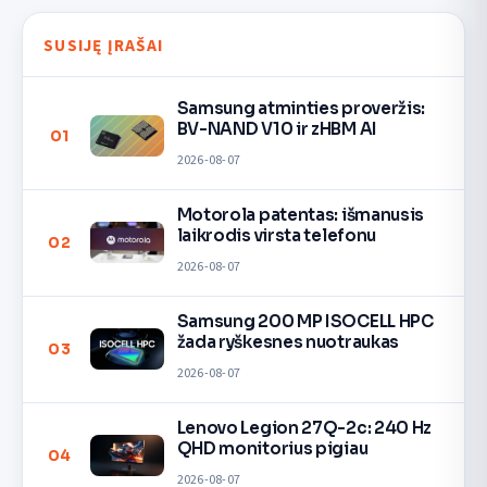
SUSIJĘ ĮRAŠAI
Samsung atminties proveržis:
BV-NAND V10 ir zHBM AI
01
2026-08-07
Motorola patentas: išmanusis
laikrodis virsta telefonu
02
2026-08-07
Samsung 200 MP ISOCELL HPC
žada ryškesnes nuotraukas
03
2026-08-07
Lenovo Legion 27Q-2c: 240 Hz
QHD monitorius pigiau
04
2026-08-07