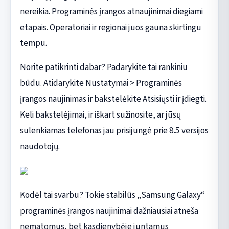
nereikia. Programinės įrangos atnaujinimai diegiami
etapais. Operatoriai ir regionai juos gauna skirtingu
tempu.
Norite patikrinti dabar? Padarykite tai rankiniu
būdu. Atidarykite Nustatymai > Programinės
įrangos naujinimas ir bakstelėkite Atsisiųsti ir įdiegti.
Keli bakstelėjimai, ir iškart sužinosite, ar jūsų
sulenkiamas telefonas jau prisijungė prie 8.5 versijos
naudotojų.
Kodėl tai svarbu? Tokie stabilūs „Samsung Galaxy“
programinės įrangos naujinimai dažniausiai atneša
nematomus, bet kasdienybėje juntamus