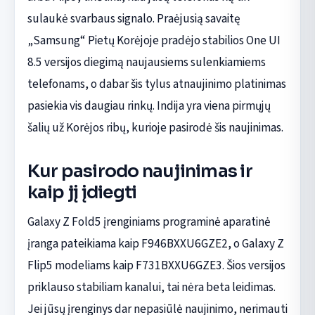
sulaukė svarbaus signalo. Praėjusią savaitę
„Samsung“ Pietų Korėjoje pradėjo stabilios One UI
8.5 versijos diegimą naujausiems sulenkiamiems
telefonams, o dabar šis tylus atnaujinimo platinimas
pasiekia vis daugiau rinkų. Indija yra viena pirmųjų
šalių už Korėjos ribų, kurioje pasirodė šis naujinimas.
Kur pasirodo naujinimas ir
kaip jį įdiegti
Galaxy Z Fold5 įrenginiams programinė aparatinė
įranga pateikiama kaip F946BXXU6GZE2, o Galaxy Z
Flip5 modeliams kaip F731BXXU6GZE3. Šios versijos
priklauso stabiliam kanalui, tai nėra beta leidimas.
Jei jūsų įrenginys dar nepasiūlė naujinimo, nerimauti