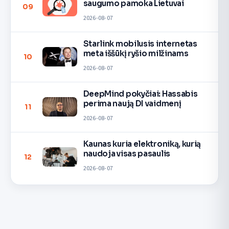
saugumo pamoka Lietuvai
09
2026-08-07
Starlink mobilusis internetas
meta iššūkį ryšio milžinams
10
2026-08-07
DeepMind pokyčiai: Hassabis
perima naują DI vaidmenį
11
2026-08-07
Kaunas kuria elektroniką, kurią
naudoja visas pasaulis
12
2026-08-07