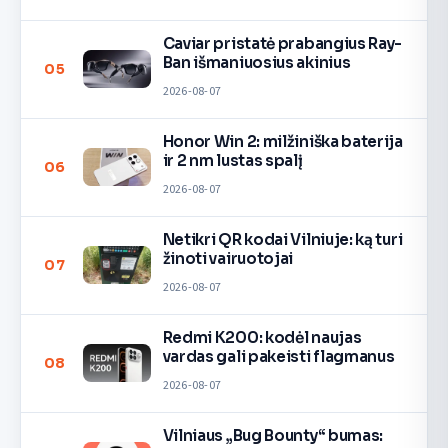
Caviar pristatė prabangius Ray-
Ban išmaniuosius akinius
05
2026-08-07
Honor Win 2: milžiniška baterija
ir 2 nm lustas spalį
06
2026-08-07
Netikri QR kodai Vilniuje: ką turi
žinoti vairuotojai
07
2026-08-07
Redmi K200: kodėl naujas
vardas gali pakeisti flagmanus
08
2026-08-07
Vilniaus „Bug Bounty“ bumas: