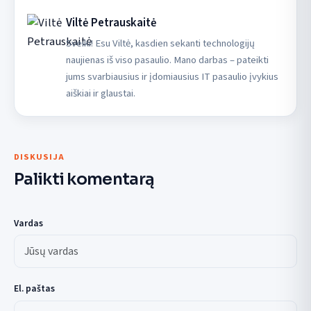
Viltė Petrauskaitė
Sveiki! Esu Viltė, kasdien sekanti technologijų
naujienas iš viso pasaulio. Mano darbas – pateikti
jums svarbiausius ir įdomiausius IT pasaulio įvykius
aiškiai ir glaustai.
DISKUSIJA
Palikti komentarą
Vardas
El. paštas