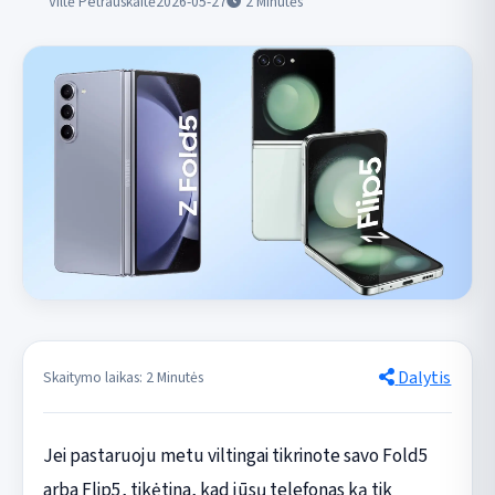
Viltė Petrauskaitė
2026-05-27
2
Minutės
Dalytis
Skaitymo laikas: 2 Minutės
Jei pastaruoju metu viltingai tikrinote savo Fold5
arba Flip5, tikėtina, kad jūsų telefonas ką tik