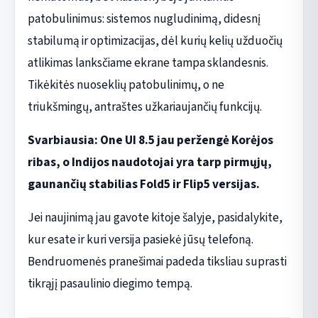
patobulinimus: sistemos nugludinimą, didesnį
stabilumą ir optimizacijas, dėl kurių kelių užduočių
atlikimas lanksčiame ekrane tampa sklandesnis.
Tikėkitės nuoseklių patobulinimų, o ne
triukšmingų, antraštes užkariaujančių funkcijų.
Svarbiausia: One UI 8.5 jau peržengė Korėjos
ribas, o Indijos naudotojai yra tarp pirmųjų,
gaunančių stabilias Fold5 ir Flip5 versijas.
Jei naujinimą jau gavote kitoje šalyje, pasidalykite,
kur esate ir kuri versija pasiekė jūsų telefoną.
Bendruomenės pranešimai padeda tiksliau suprasti
tikrąjį pasaulinio diegimo tempą.