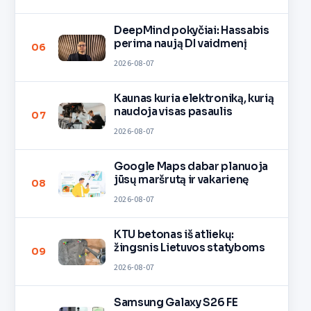
DeepMind pokyčiai: Hassabis
perima naują DI vaidmenį
06
2026-08-07
Kaunas kuria elektroniką, kurią
naudoja visas pasaulis
07
2026-08-07
Google Maps dabar planuoja
jūsų maršrutą ir vakarienę
08
2026-08-07
KTU betonas iš atliekų:
žingsnis Lietuvos statyboms
09
2026-08-07
Samsung Galaxy S26 FE