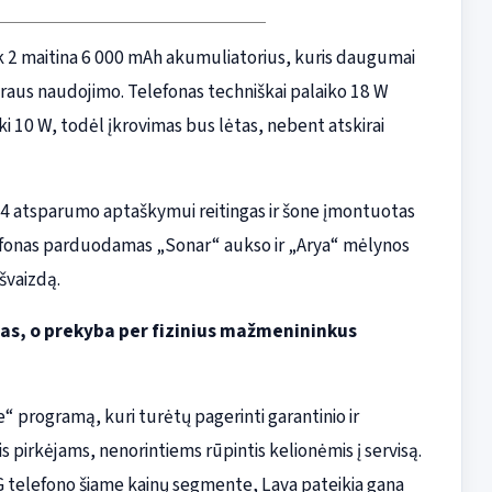
ark 2 maitina 6 000 mAh akumuliatorius, kuris daugumai
išraus naudojimo. Telefonas techniškai palaiko 18 W
iki 10 W, todėl įkrovimas bus lėtas, nebent atskirai
P64 atsparumo aptaškymui reitingas ir šone įmontuotas
lefonas parduodamas „Sonar“ aukso ir „Arya“ mėlynos
išvaizdą.
ijas, o prekyba per fizinius mažmenininkus
programą, kuri turėtų pagerinti garantinio ir
s pirkėjams, nenorintiems rūpintis kelionėmis į servisą.
5G telefono šiame kainų segmente, Lava pateikia gana