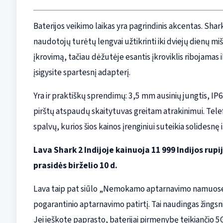
Baterijos veikimo laikas yra pagrindinis akcentas. Sh
naudotojų turėtų lengvai užtikrinti iki dviejų dienų m
įkrovimą, tačiau dėžutėje esantis įkroviklis ribojamas 
įsigysite spartesnį adapterį.
Yra ir praktiškų sprendimų: 3,5 mm ausinių jungtis, I
pirštų atspaudų skaitytuvas greitam atrakinimui. Te
spalvų, kurios šios kainos įrenginiui suteikia solidesnę 
Lava Shark 2 Indijoje kainuoja 11 999 Indijos rup
prasidės birželio 10 d.
Lava taip pat siūlo „Nemokamo aptarnavimo namuose“ 
pogarantinio aptarnavimo patirtį. Tai naudingas žingsni
Jei ieškote paprasto, baterijai pirmenybę teikiančio 