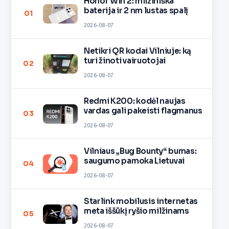
Honor Win 2: milžiniška
baterija ir 2 nm lustas spalį
01
2026-08-07
Netikri QR kodai Vilniuje: ką
turi žinoti vairuotojai
02
2026-08-07
Redmi K200: kodėl naujas
vardas gali pakeisti flagmanus
03
2026-08-07
Vilniaus „Bug Bounty“ bumas:
saugumo pamoka Lietuvai
04
2026-08-07
Starlink mobilusis internetas
meta iššūkį ryšio milžinams
05
2026-08-07