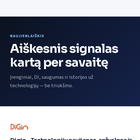
NAUJIENLAIŠKIS
Aiškesnis signalas
kartą per savaitę
Įrenginiai, DI, saugumas ir istorijos už
technologijų — be triukšmo.