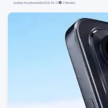
Austėja Kavaliauskaitė
2026-05-27
2
Minutės