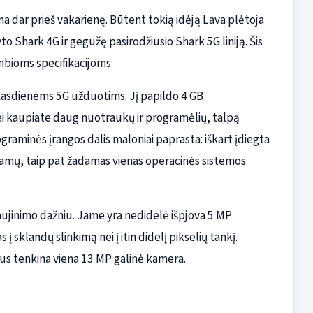
na dar prieš vakarienę. Būtent tokią idėją Lava plėtoja
o Shark 4G ir gegužę pasirodžiusio Shark 5G liniją. Šis
mbioms specifikacijoms.
s kasdienėms 5G užduotims. Jį papildo 4 GB
 jei kaupiate daug nuotraukų ir programėlių, talpą
graminės įrangos dalis maloniai paprasta: iškart įdiegta
ramų, taip pat žadamas vienas operacinės sistemos
aujinimo dažniu. Jame yra nedidelė išpjova 5 MP
 sklandų slinkimą nei į itin didelį pikselių tankį.
us tenkina viena 13 MP galinė kamera.