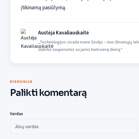
įtikinamą pasiūlymą.
Austėja Kavaliauskaitė
„Technologijos visada mane žavėjo – nuo išmaniųjų tele
dalintis naujienomis su jumis kiekvieną dieną.“
DISKUSIJA
Palikti komentarą
Vardas