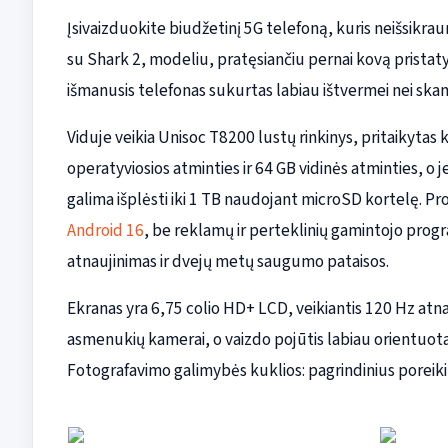
Įsivaizduokite biudžetinį 5G telefoną, kuris neišsikrau
su Shark 2, modeliu, pratęsiančiu pernai kovą pristatyt
išmanusis telefonas sukurtas labiau ištvermei nei ska
Viduje veikia Unisoc T8200 lustų rinkinys, pritaikyta
operatyviosios atminties ir 64 GB vidinės atminties, o
galima išplėsti iki 1 TB naudojant microSD kortelę. Pro
Android 16
, be reklamų ir perteklinių gamintojo prog
atnaujinimas ir dvejų metų saugumo pataisos.
Ekranas yra 6,75 colio HD+ LCD, veikiantis 120 Hz atn
asmenukių kamerai, o vaizdo pojūtis labiau orientuotas į
Fotografavimo galimybės kuklios: pagrindinius poreiki