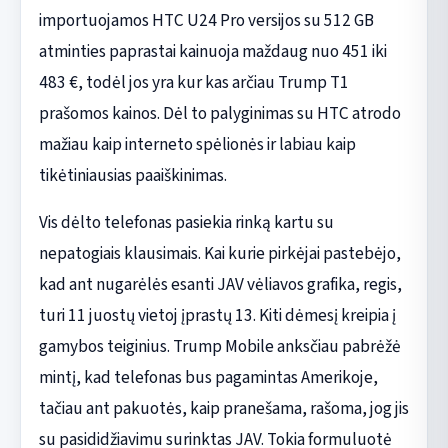
importuojamos HTC U24 Pro versijos su 512 GB
atminties paprastai kainuoja maždaug nuo 451 iki
483 €, todėl jos yra kur kas arčiau Trump T1
prašomos kainos. Dėl to palyginimas su HTC atrodo
mažiau kaip interneto spėlionės ir labiau kaip
tikėtiniausias paaiškinimas.
Vis dėlto telefonas pasiekia rinką kartu su
nepatogiais klausimais. Kai kurie pirkėjai pastebėjo,
kad ant nugarėlės esanti JAV vėliavos grafika, regis,
turi 11 juostų vietoj įprastų 13. Kiti dėmesį kreipia į
gamybos teiginius. Trump Mobile anksčiau pabrėžė
mintį, kad telefonas bus pagamintas Amerikoje,
tačiau ant pakuotės, kaip pranešama, rašoma, jog jis
su pasididžiavimu surinktas JAV. Tokia formuluotė