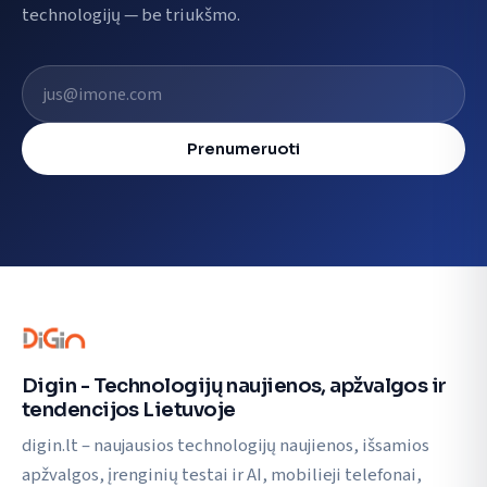
technologijų — be triukšmo.
El. pašto adresas
Prenumeruoti
Digin - Technologijų naujienos, apžvalgos ir
tendencijos Lietuvoje
digin.lt – naujausios technologijų naujienos, išsamios
apžvalgos, įrenginių testai ir AI, mobilieji telefonai,