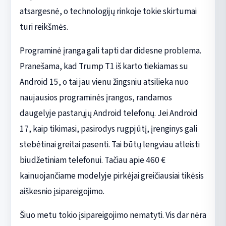
atsargesnė, o technologijų rinkoje tokie skirtumai
turi reikšmės.
Programinė įranga gali tapti dar didesne problema.
Pranešama, kad Trump T1 iš karto tiekiamas su
Android 15, o tai jau vienu žingsniu atsilieka nuo
naujausios programinės įrangos, randamos
daugelyje pastarųjų Android telefonų. Jei Android
17, kaip tikimasi, pasirodys rugpjūtį, įrenginys gali
stebėtinai greitai pasenti. Tai būtų lengviau atleisti
biudžetiniam telefonui. Tačiau apie 460 €
kainuojančiame modelyje pirkėjai greičiausiai tikėsis
aiškesnio įsipareigojimo.
Šiuo metu tokio įsipareigojimo nematyti. Vis dar nėra