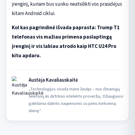
įrenginį, kuriam bus sunku neatsilikti vos prasidėjus
kitam Android ciklui.
Kol kas pagrindinė išvada paprasta: Trump T1
telefonas vis mažiau primena paslaptingą
įrenginį ir vis labiau atrodo kaip HTC U24 Pro
kitu apdaru.
Austėja Kavaliauskaitė
„Technologijos visada mane žavėjo – nuo išmaniųjų
telefonų iki dirbtinio intelekto proveržių. Džiaugiuosi
galėdama dalintis naujienomis su jumis kiekvieną
dieną.“