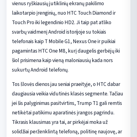
vienus ryškiausių jutiklinių ekranų pakilimo
laikotarpio įrenginių, nuo HTC Touch Diamond ir
Touch Pro iki legendinio HD2. Ji taip pat atliko
svarbų vaidmenį Android istorijoje su tokiais
telefonais kaip T Mobile G1, Nexus One ir puikiai
pagamintas HTC One M8, kurį daugelis gerbėjų iki
šiol prisimena kaip vieną maloniausių kada nors
sukurtų Android telefonų.
Tos šlovės dienos jau seniai praeityje, o HTC dabar
daugiausia veikia vidutinės klasės segmente. Tačiau
jei šis palyginimas pasitvirtins, Trump T1 gali remtis
netikėtai patikimu aparatinės įrangos pagrindu.
Tikrasis klausimas yra tai, ar pirkėjai moka už
solidžiai perženklintą telefoną, politinę naujovę, ar