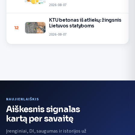
2026-08-07
KTU betonas iš atliekų: žingsnis
Lietuvos statyboms
12
2026-08-07
NAUJIENLAIŠKIS
Aiškesnis signalas
kartą per savaitę
Įrenginiai, DI, saugumas ir istorijos už