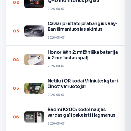
QHD monitorius pigiau
02
2026-08-07
Caviar pristatė prabangius Ray-
Ban išmaniuosius akinius
03
2026-08-07
Honor Win 2: milžiniška baterija
ir 2 nm lustas spalį
04
2026-08-07
Netikri QR kodai Vilniuje: ką turi
žinoti vairuotojai
05
2026-08-07
Redmi K200: kodėl naujas
vardas gali pakeisti flagmanus
06
2026-08-07