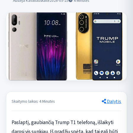
Austėja Kavaliauskaitė
2026-05-25
4
Minutės
Dalytis
Skaitymo laikas: 4 Minutės
Paslaptį, gaubiančią Trump T1 telefoną, išlaikyti
darosi vis sunkiau. Iš pradžių spėta, kad tai gali būti