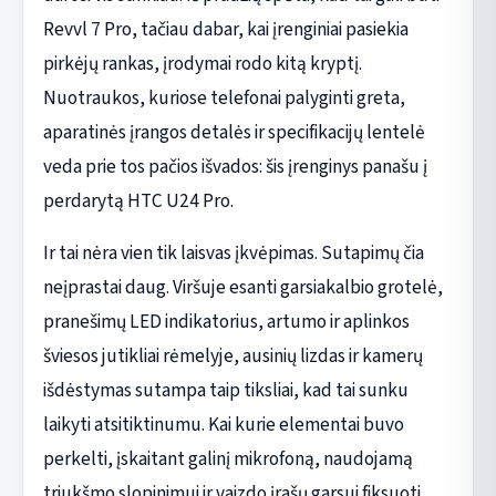
Revvl 7 Pro, tačiau dabar, kai įrenginiai pasiekia
pirkėjų rankas, įrodymai rodo kitą kryptį.
Nuotraukos, kuriose telefonai palyginti greta,
aparatinės įrangos detalės ir specifikacijų lentelė
veda prie tos pačios išvados: šis įrenginys panašu į
perdarytą HTC U24 Pro.
Ir tai nėra vien tik laisvas įkvėpimas. Sutapimų čia
neįprastai daug. Viršuje esanti garsiakalbio grotelė,
pranešimų LED indikatorius, artumo ir aplinkos
šviesos jutikliai rėmelyje, ausinių lizdas ir kamerų
išdėstymas sutampa taip tiksliai, kad tai sunku
laikyti atsitiktinumu. Kai kurie elementai buvo
perkelti, įskaitant galinį mikrofoną, naudojamą
triukšmo slopinimui ir vaizdo įrašų garsui fiksuoti,