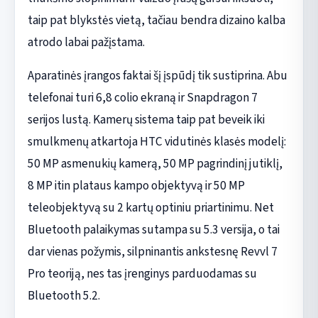
taip pat blykstės vietą, tačiau bendra dizaino kalba
atrodo labai pažįstama.
Aparatinės įrangos faktai šį įspūdį tik sustiprina. Abu
telefonai turi 6,8 colio ekraną ir Snapdragon 7
serijos lustą. Kamerų sistema taip pat beveik iki
smulkmenų atkartoja HTC vidutinės klasės modelį:
50 MP asmenukių kamerą, 50 MP pagrindinį jutiklį,
8 MP itin plataus kampo objektyvą ir 50 MP
teleobjektyvą su 2 kartų optiniu priartinimu. Net
Bluetooth palaikymas sutampa su 5.3 versija, o tai
dar vienas požymis, silpninantis ankstesnę Revvl 7
Pro teoriją, nes tas įrenginys parduodamas su
Bluetooth 5.2.