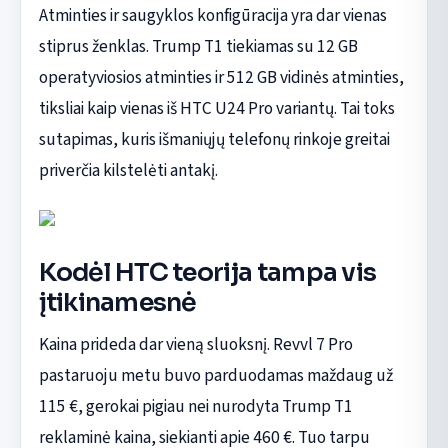
Atminties ir saugyklos konfigūracija yra dar vienas
stiprus ženklas. Trump T1 tiekiamas su 12 GB
operatyviosios atminties ir 512 GB vidinės atminties,
tiksliai kaip vienas iš HTC U24 Pro variantų. Tai toks
sutapimas, kuris išmaniųjų telefonų rinkoje greitai
priverčia kilstelėti antakį.
Kodėl HTC teorija tampa vis
įtikinamesnė
Kaina prideda dar vieną sluoksnį. Revvl 7 Pro
pastaruoju metu buvo parduodamas maždaug už
115 €, gerokai pigiau nei nurodyta Trump T1
reklaminė kaina, siekianti apie 460 €. Tuo tarpu