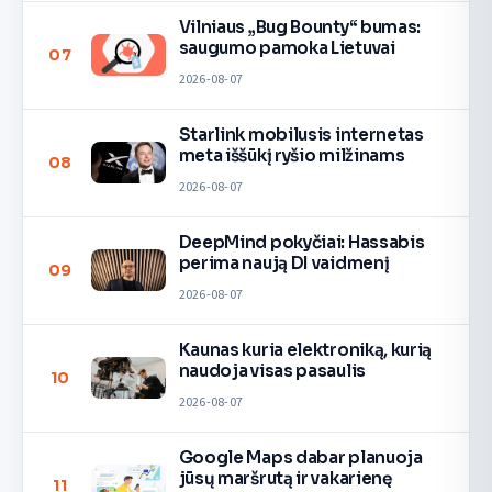
Vilniaus „Bug Bounty“ bumas:
saugumo pamoka Lietuvai
07
2026-08-07
Starlink mobilusis internetas
meta iššūkį ryšio milžinams
08
2026-08-07
DeepMind pokyčiai: Hassabis
perima naują DI vaidmenį
09
2026-08-07
Kaunas kuria elektroniką, kurią
naudoja visas pasaulis
10
2026-08-07
Google Maps dabar planuoja
jūsų maršrutą ir vakarienę
11