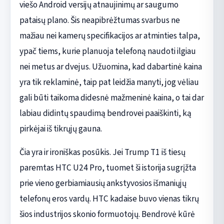
viešo Android versijų atnaujinimų ar saugumo
pataisų plano. Šis neapibrėžtumas svarbus ne
mažiau nei kamerų specifikacijos ar atminties talpa,
ypač tiems, kurie planuoja telefoną naudoti ilgiau
nei metus ar dvejus. Užuomina, kad dabartinė kaina
yra tik reklaminė, taip pat leidžia manyti, jog vėliau
gali būti taikoma didesnė mažmeninė kaina, o tai dar
labiau didintų spaudimą bendrovei paaiškinti, ką
pirkėjai iš tikrųjų gauna.
Čia yra ir ironiškas posūkis. Jei Trump T1 iš tiesų
paremtas HTC U24 Pro, tuomet ši istorija sugrįžta
prie vieno gerbiamiausių ankstyvosios išmaniųjų
telefonų eros vardų. HTC kadaise buvo vienas tikrų
šios industrijos skonio formuotojų. Bendrovė kūrė