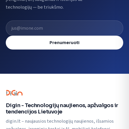
technologijų — be triukšmo.
El. pašto adresas
Prenumeruoti
Digin - Technologijų naujienos, apžvalgos ir
tendencijos Lietuvoje
digin.lt – naujausios technologijų naujienos, išsamios
apžvalgos, įrenginių testai ir AI, mobilieji telefonai,