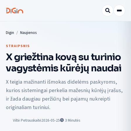
Digin
Naujienos
STRAIPSNIS
X griežtina kovą su turinio
vagystėmis kūrėjų naudai
X teigia mažinanti išmokas didelėms paskyroms,
kurios sistemingai perkelia mažesnių kūrėjų įrašus,
ir žada daugiau peržiūrų bei pajamų nukreipti
originaliam turiniui.
Viltė Petrauskaitė
2026-05-25
3
Minutės