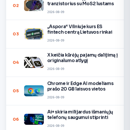
tranzistorius su MoS2 lustams
02
2026-08-09
„Aspora“ Vilniuje kurs ES
fintech centrą Lietuvos rinkai
03
2026-08-09
X keičia kūrėjų pajamų dalijimą į
originalumo atlygį
04
2026-08-09
Chrome ir Edge AI modeliams
prašo 20 GB laisvos vietos
05
2026-08-09
Ai+ skiria milijardus išmaniųjų
telefonų saugumui stiprinti
06
2026-08-09