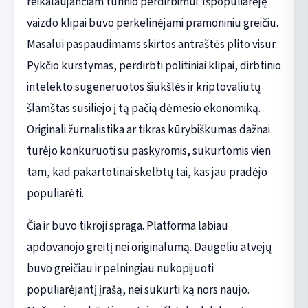
reikalaujančiam turinio perdirbimui. Išpopuliarėję
vaizdo klipai buvo perkelinėjami pramoniniu greičiu.
Masalui paspaudimams skirtos antraštės plito visur.
Pykčio kurstymas, perdirbti politiniai klipai, dirbtinio
intelekto sugeneruotos šiukšlės ir kriptovaliutų
šlamštas susiliejo į tą pačią dėmesio ekonomiką.
Originali žurnalistika ar tikras kūrybiškumas dažnai
turėjo konkuruoti su paskyromis, sukurtomis vien
tam, kad pakartotinai skelbtų tai, kas jau pradėjo
populiarėti.
Čia ir buvo tikroji spraga. Platforma labiau
apdovanojo greitį nei originalumą. Daugeliu atvejų
buvo greičiau ir pelningiau nukopijuoti
populiarėjantį įrašą, nei sukurti ką nors naujo.