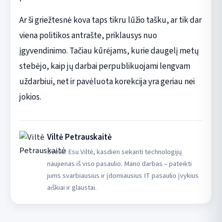
Ar ši griežtesnė kova taps tikru lūžio tašku, ar tik dar
viena politikos antrašte, priklausys nuo
įgyvendinimo. Tačiau kūrėjams, kurie daugelį metų
stebėjo, kaip jų darbai perpublikuojami lengvam
uždarbiui, net ir pavėluota korekcija yra geriau nei
jokios.
Viltė Petrauskaitė
Sveiki! Esu Viltė, kasdien sekanti technologijų
naujienas iš viso pasaulio. Mano darbas – pateikti
jums svarbiausius ir įdomiausius IT pasaulio įvykius
aiškiai ir glaustai.