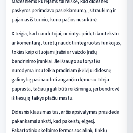
Mažesniems kūrėjams tai reiškė, kad didesnės
paskyros perimdavo pasiekiamumą, įsitraukimą ir
pajamas iš turinio, kurio pačios nesukūrė.
X teigia, kad naudotojai, norintys pridėti konteksto
ar komentarą, turėtų naudoti integruotas funkcijas,
tokias kaip cituojami įrašai ar vaizdo įrašų
bendrinimo įrankiai. Jie išsaugo autorystės
nurodymą ir suteikia pradiniam įkėlėjui didesnę
galimybę pasinaudoti augančiu dėmesiu. Idėja
paprasta, tačiau ji gali būti reikšminga, jei bendrovė
iš tiesų ją taikys plačiu mastu.
Didesnis klausimas tas, ar šis apsivalymas prasideda
pakankamai anksti, kad pakeistų elgesį.
Pakartotinio skelbimo fermos socialinių tinklų