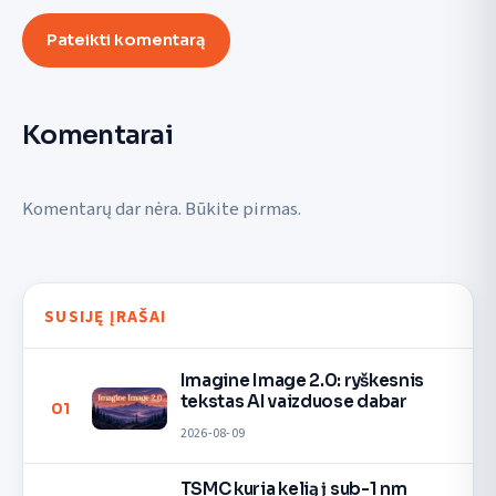
Pateikti komentarą
Komentarai
Komentarų dar nėra. Būkite pirmas.
SUSIJĘ ĮRAŠAI
Imagine Image 2.0: ryškesnis
tekstas AI vaizduose dabar
01
2026-08-09
TSMC kuria kelią į sub-1 nm