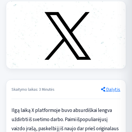
Dalytis
Skaitymo laikas: 3 Minutės
Ilgą laiką X platformoje buvo absurdiškai lengva
uždirbti iš svetimo darbo. Paimi išpopuliarėjusį
vaizdo įrašą, paskelbi jį iš naujo dar prieš originalaus