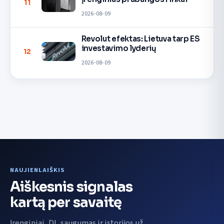
11
2026-08-09
Revolut efektas: Lietuva tarp ES
investavimo lyderių
12
2026-08-09
NAUJIENLAIŠKIS
Aiškesnis signalas
kartą per savaitę
Įrenginiai, DI, saugumas ir istorijos už