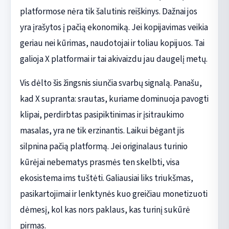
platformose nėra tik šalutinis reiškinys. Dažnai jos
yra įrašytos į pačią ekonomiką. Jei kopijavimas veikia
geriau nei kūrimas, naudotojai ir toliau kopijuos. Tai
galioja X platformai ir tai akivaizdu jau daugelį metų.
Vis dėlto šis žingsnis siunčia svarbų signalą. Panašu,
kad X supranta: srautas, kuriame dominuoja pavogti
klipai, perdirbtas pasipiktinimas ir įsitraukimo
masalas, yra ne tik erzinantis. Laikui bėgant jis
silpnina pačią platformą. Jei originalaus turinio
kūrėjai nebematys prasmės ten skelbti, visa
ekosistema ims tuštėti. Galiausiai liks triukšmas,
pasikartojimai ir lenktynės kuo greičiau monetizuoti
dėmesį, kol kas nors paklaus, kas turinį sukūrė
pirmas.