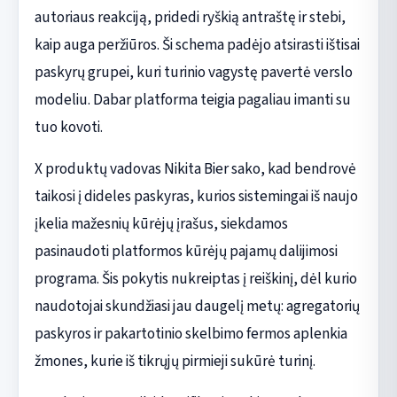
autoriaus reakciją, pridedi ryškią antraštę ir stebi,
kaip auga peržiūros. Ši schema padėjo atsirasti ištisai
paskyrų grupei, kuri turinio vagystę pavertė verslo
modeliu. Dabar platforma teigia pagaliau imanti su
tuo kovoti.
X produktų vadovas Nikita Bier sako, kad bendrovė
taikosi į dideles paskyras, kurios sistemingai iš naujo
įkelia mažesnių kūrėjų įrašus, siekdamos
pasinaudoti platformos kūrėjų pajamų dalijimosi
programa. Šis pokytis nukreiptas į reiškinį, dėl kurio
naudotojai skundžiasi jau daugelį metų: agregatorių
paskyros ir pakartotinio skelbimo fermos aplenkia
žmones, kurie iš tikrųjų pirmieji sukūrė turinį.