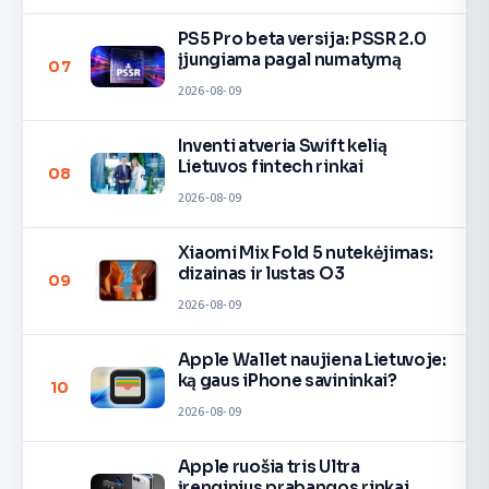
PS5 Pro beta versija: PSSR 2.0
įjungiama pagal numatymą
07
2026-08-09
Inventi atveria Swift kelią
Lietuvos fintech rinkai
08
2026-08-09
Xiaomi Mix Fold 5 nutekėjimas:
dizainas ir lustas O3
09
2026-08-09
Apple Wallet naujiena Lietuvoje:
ką gaus iPhone savininkai?
10
2026-08-09
Apple ruošia tris Ultra
įrenginius prabangos rinkai