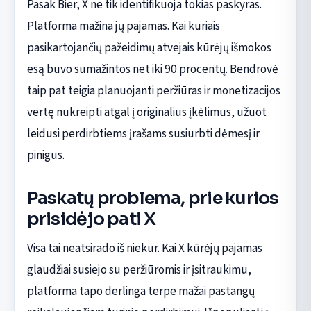
Pasak Bier, X ne tik identifikuoja tokias paskyras.
Platforma mažina jų pajamas. Kai kuriais
pasikartojančių pažeidimų atvejais kūrėjų išmokos
esą buvo sumažintos net iki 90 procentų. Bendrovė
taip pat teigia planuojanti peržiūras ir monetizacijos
vertę nukreipti atgal į originalius įkėlimus, užuot
leidusi perdirbtiems įrašams susiurbti dėmesį ir
pinigus.
Paskatų problema, prie kurios
prisidėjo pati X
Visa tai neatsirado iš niekur. Kai X kūrėjų pajamas
glaudžiai susiejo su peržiūromis ir įsitraukimu,
platforma tapo derlinga terpe mažai pastangų