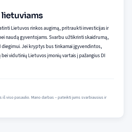
r lietuviams
tinti Lietuvos rinkos augimą, pritraukti investicijas ir
bei naudą gyventojams. Svarbu užtikrinti skaidrumą,
 diegimui. Jei kryptys bus tinkamai įgyvendintos,
ų bei vidutinių Lietuvos įmonių vartais į pažangius DI
s iš viso pasaulio. Mano darbas – pateikti jums svarbiausius ir