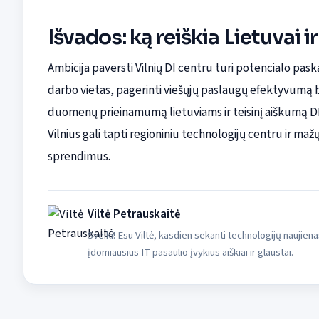
Išvados: ką reiškia Lietuvai i
Ambicija paversti Vilnių DI centru turi potencialo paska
darbo vietas, pagerinti viešųjų paslaugų efektyvumą 
duomenų prieinamumą lietuviams ir teisinį aiškumą DI
Vilnius gali tapti regioniniu technologijų centru ir maž
sprendimus.
Viltė Petrauskaitė
Sveiki! Esu Viltė, kasdien sekanti technologijų naujiena
įdomiausius IT pasaulio įvykius aiškiai ir glaustai.