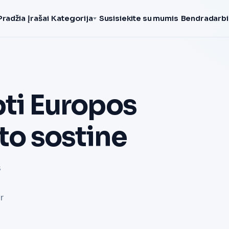
Pradžia
Įrašai
Kategorija
Susisiekite su mumis
Bendradarbi
pti Europos
kto sostine
s
r