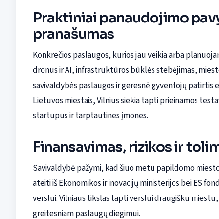
Praktiniai panaudojimo pavy
pranašumas
Konkrečios paslaugos, kurios jau veikia arba planuoja
dronus ir AI, infrastruktūros būklės stebėjimas, mie
savivaldybės paslaugos ir geresnė gyventojų patirtis e
Lietuvos miestais, Vilnius siekia tapti prieinamos test
startupus ir tarptautines įmones.
Finansavimas, rizikos ir toli
Savivaldybė pažymi, kad šiuo metu papildomo miesto 
ateiti iš Ekonomikos ir inovacijų ministerijos bei ES fon
verslui: Vilniaus tikslas tapti verslui draugišku miest
greitesniam paslaugų diegimui.