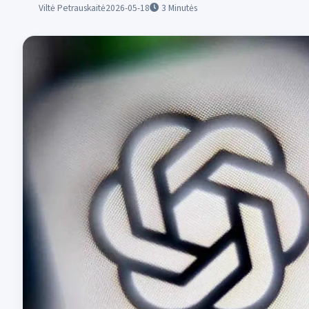
Viltė Petrauskaitė
2026-05-18
3
Minutės