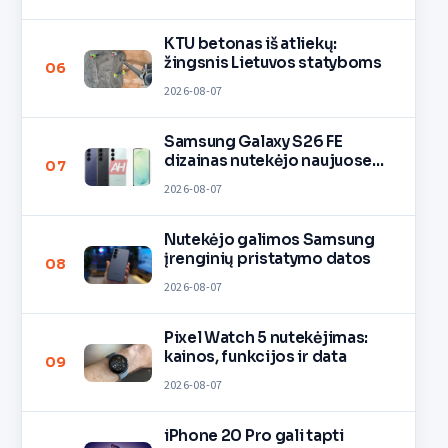
KTU betonas iš atliekų:
žingsnis Lietuvos statyboms
06
2026-08-07
Samsung Galaxy S26 FE
dizainas nutekėjo naujuose
07
vaizduose
2026-08-07
Nutekėjo galimos Samsung
įrenginių pristatymo datos
08
2026-08-07
Pixel Watch 5 nutekėjimas:
kainos, funkcijos ir data
09
2026-08-07
iPhone 20 Pro gali tapti