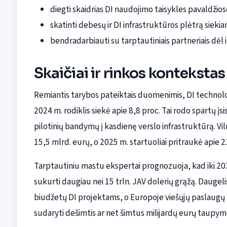
diegti skaidrias DI naudojimo taisykles pavaldžios
skatinti debesų ir DI infrastruktūros plėtrą siek
bendradarbiauti su tarptautiniais partneriais dėl 
Skaičiai ir rinkos kontekstas
Remiantis tarybos pateiktais duomenimis, DI technolog
2024 m. rodiklis siekė apie 8,8 proc. Tai rodo spartų įsi
pilotinių bandymų į kasdienę verslo infrastruktūrą. V
15,5 mlrd. eurų, o 2025 m. startuoliai pritraukė apie 2
Tarptautiniu mastu ekspertai prognozuoja, kad iki 203
sukurti daugiau nei 15 trln. JAV dolerių grąžą. Daugeli
biudžetų DI projektams, o Europoje viešųjų paslaugų 
sudaryti dešimtis ar net šimtus milijardų eurų taupym