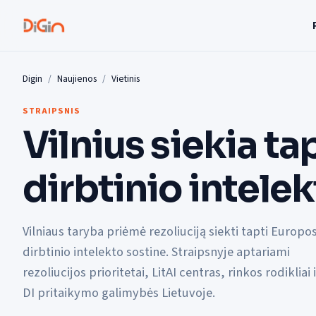
Digin
Naujienos
Vietinis
STRAIPSNIS
Vilnius siekia ta
dirbtinio intele
Vilniaus taryba priėmė rezoliuciją siekti tapti Europo
dirbtinio intelekto sostine. Straipsnyje aptariami
rezoliucijos prioritetai, LitAI centras, rinkos rodikliai i
DI pritaikymo galimybės Lietuvoje.