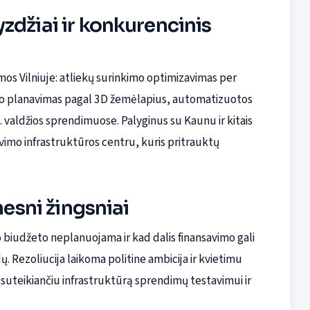
zdžiai ir konkurencinis
mos Vilniuje: atliekų surinkimo optimizavimas per
sto planavimas pagal 3D žemėlapius, automatizuotos
. valdžios sprendimuose. Palyginus su Kaunu ir kitais
avimo infrastruktūros centru, kuris pritrauktų
mesni žingsniai
biudžeto neplanuojama ir kad dalis finansavimo gali
dų. Rezoliucija laikoma politine ambicija ir kvietimu
u, suteikiančiu infrastruktūrą sprendimų testavimui ir