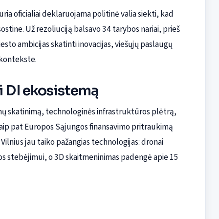
ria oficialiai deklaruojama politinė valia siekti, kad
ostine. Už rezoliuciją balsavo 34 tarybos nariai, prieš
to ambicijas skatinti inovacijas, viešųjų paslaugų
kontekste.
i DI ekosistemą
ų skatinimą, technologinės infrastruktūros plėtrą,
 taip pat Europos Sąjungos finansavimo pritraukimą
ilnius jau taiko pažangias technologijas: dronai
ros stebėjimui, o 3D skaitmeninimas padengė apie 15