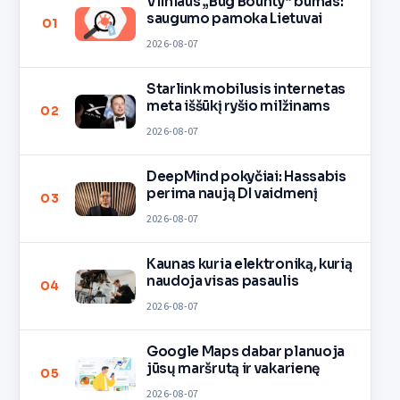
Vilniaus „Bug Bounty“ bumas:
saugumo pamoka Lietuvai
01
2026-08-07
Starlink mobilusis internetas
meta iššūkį ryšio milžinams
02
2026-08-07
DeepMind pokyčiai: Hassabis
perima naują DI vaidmenį
03
2026-08-07
Kaunas kuria elektroniką, kurią
naudoja visas pasaulis
04
2026-08-07
Google Maps dabar planuoja
jūsų maršrutą ir vakarienę
05
2026-08-07