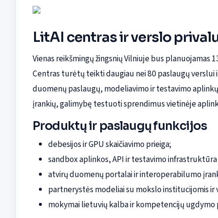
LitAI centras ir verslo priva
Vienas reikšmingų žingsnių Vilniuje bus planuojamas 13
Centras turėtų teikti daugiau nei 80 paslaugų verslui i
duomenų paslaugų, modeliavimo ir testavimo aplinkų. L
įrankių, galimybę testuoti sprendimus vietinėje aplink
Produktų ir paslaugų funkcijos
debesijos ir GPU skaičiavimo prieiga;
sandbox aplinkos, API ir testavimo infrastruktūra
atvirų duomenų portalai ir interoperabilumo įrank
partnerystės modeliai su mokslo institucijomis ir 
mokymai lietuvių kalba ir kompetencijų ugdymo