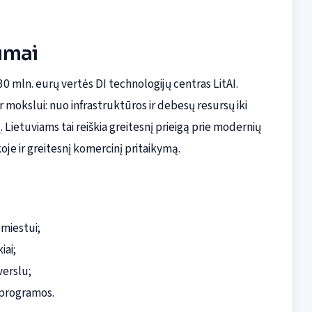
lumai
0 mln. eurų vertės DI technologijų centras LitAI.
r mokslui: nuo infrastruktūros ir debesų resursų iki
ietuviams tai reiškia greitesnį prieigą prie modernių
oje ir greitesnį komercinį pritaikymą.
 miestui;
iai;
verslu;
 programos.