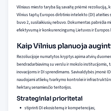
Vilniaus miesto taryba šią savaitę priėmė rezoliuciją, ku
Vilnius taptų Europos dirbtinio intelekto (DI) ateities s
buvo 2, susilaikiusių nebuvo. Dokumentas pabrėžia mies
efektyvumą ir konkurencingumą Lietuvos ir Europos 
Kaip Vilnius planuoja augint
Rezoliucijoje numatytos kryptys apima atvirų duomen
bendradarbiavimą su verslu ir mokslo institucijomis,
inovacijoms ir DI sprendimams. Savivaldybės įmonė ID V
naudojami atliekų tvarkymo kontrolei ir infrastruktū
hektarų senamiesčio teritorijos.
Strateginiai prioritetai
stiprinti DI ekosistemą ir kompetencijas;