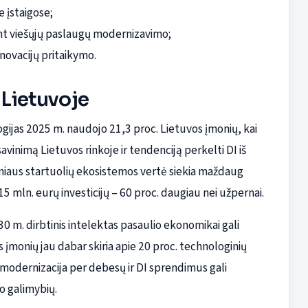
e įstaigose;
iant viešųjų paslaugų modernizavimo;
inovacijų pritaikymo.
 Lietuvoje
ijas 2025 m. naudojo 21,3 proc. Lietuvos įmonių, kai
savinimą Lietuvos rinkoje ir tendenciją perkelti DI iš
ilniaus startuolių ekosistemos vertė siekia maždaug
15 mln. eurų investicijų – 60 proc. daugiau nei užpernai.
0 m. dirbtinis intelektas pasaulio ekonomikai gali
s įmonių jau dabar skiria apie 20 proc. technologinių
modernizacija per debesų ir DI sprendimus gali
o galimybių.