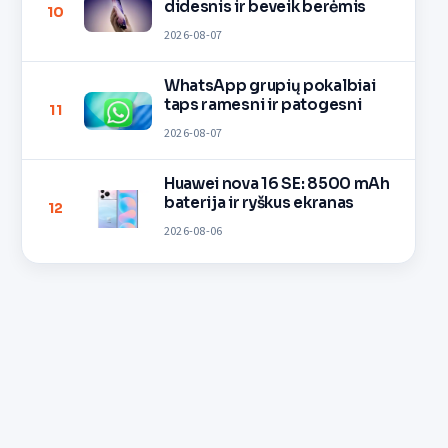
didesnis ir beveik berėmis
10
2026-08-07
WhatsApp grupių pokalbiai
taps ramesni ir patogesni
11
2026-08-07
Huawei nova 16 SE: 8500 mAh
baterija ir ryškus ekranas
12
2026-08-06