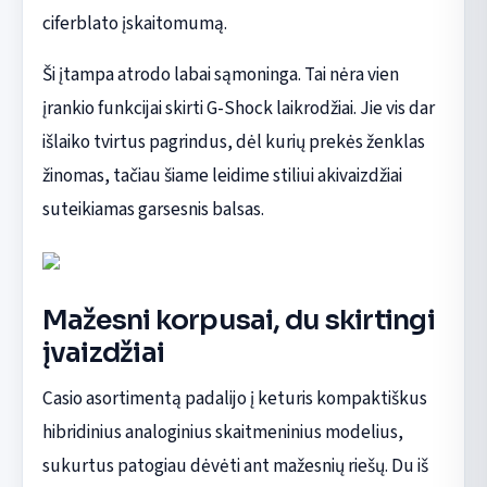
ciferblato įskaitomumą.
Ši įtampa atrodo labai sąmoninga. Tai nėra vien
įrankio funkcijai skirti G-Shock laikrodžiai. Jie vis dar
išlaiko tvirtus pagrindus, dėl kurių prekės ženklas
žinomas, tačiau šiame leidime stiliui akivaizdžiai
suteikiamas garsesnis balsas.
Mažesni korpusai, du skirtingi
įvaizdžiai
Casio asortimentą padalijo į keturis kompaktiškus
hibridinius analoginius skaitmeninius modelius,
sukurtus patogiau dėvėti ant mažesnių riešų. Du iš