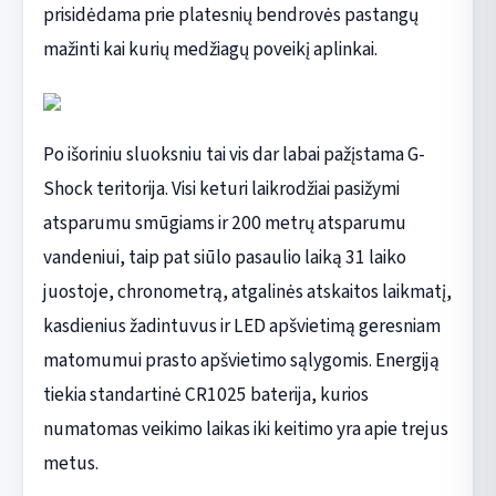
prisidėdama prie platesnių bendrovės pastangų
mažinti kai kurių medžiagų poveikį aplinkai.
Po išoriniu sluoksniu tai vis dar labai pažįstama G-
Shock teritorija. Visi keturi laikrodžiai pasižymi
atsparumu smūgiams ir 200 metrų atsparumu
vandeniui, taip pat siūlo pasaulio laiką 31 laiko
juostoje, chronometrą, atgalinės atskaitos laikmatį,
kasdienius žadintuvus ir LED apšvietimą geresniam
matomumui prasto apšvietimo sąlygomis. Energiją
tiekia standartinė CR1025 baterija, kurios
numatomas veikimo laikas iki keitimo yra apie trejus
metus.