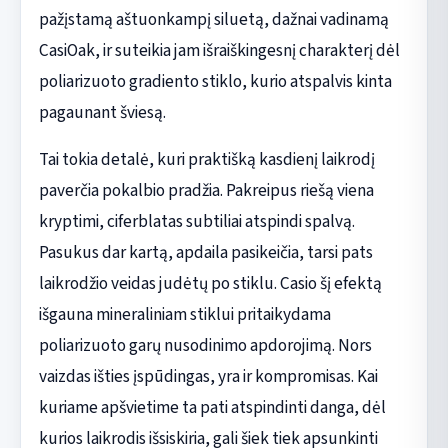
pažįstamą aštuonkampį siluetą, dažnai vadinamą
CasiOak, ir suteikia jam išraiškingesnį charakterį dėl
poliarizuoto gradiento stiklo, kurio atspalvis kinta
pagaunant šviesą.
Tai tokia detalė, kuri praktišką kasdienį laikrodį
paverčia pokalbio pradžia. Pakreipus riešą viena
kryptimi, ciferblatas subtiliai atspindi spalvą.
Pasukus dar kartą, apdaila pasikeičia, tarsi pats
laikrodžio veidas judėtų po stiklu. Casio šį efektą
išgauna mineraliniam stiklui pritaikydama
poliarizuoto garų nusodinimo apdorojimą. Nors
vaizdas išties įspūdingas, yra ir kompromisas. Kai
kuriame apšvietime ta pati atspindinti danga, dėl
kurios laikrodis išsiskiria, gali šiek tiek apsunkinti