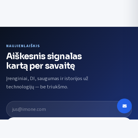
NAUJIENLAIŠKIS
Aiškesnis signalas
kartą per savaitę
Įrenginiai, DI, saugumas ir istorijos už
technologijų — be triukšmo.
El. pašto adresas
Prenumeruoti