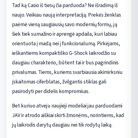
Tad ką Casio iš tiesų čia parduoda? Ne išradimą iš
naujo. Veikiau naują interpretaciją. Prekės ženklas
paėmė vieną saugiausių savo modernių formų, ją
šiek tiek sumažino ir aprengė apdaila, kuri labiau
orientuota į madą nei į funkcionalumą. Pirkėjams,
ieškantiems kompaktiško G-Shock laikrodžio su
daugiau charakterio, būtent tai ir bus pagrindinis
privalumas. Tiems, kuriems svarbiausia akimirksniu
įskaitomas ciferblatas, žvilgantis stiklas gali
pasirodyti per didelis kompromisas.
Bet kuriuo atveju naujieji modeliai jau parduodami
JAV ir atrodo aiškiai skirti žmonėms, norintiems, kad
jų laikrodis darytų daugiau nei tik rodytų laiką.