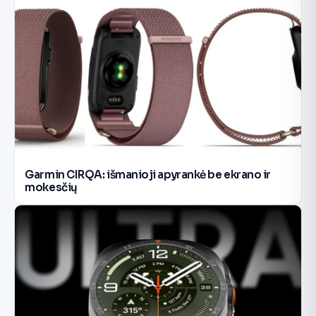
Garmin CIRQA: išmanioji apyrankė be ekrano ir
mokesčių