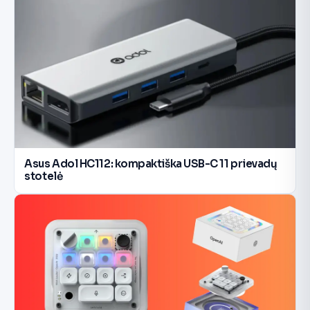
Asus Adol HC112: kompaktiška USB-C 11 prievadų
stotelė