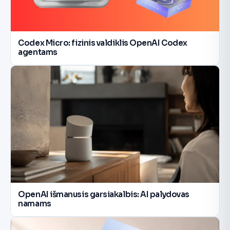
Codex Micro: fizinis valdiklis OpenAI Codex
agentams
OpenAI išmanusis garsiakalbis: AI palydovas
namams