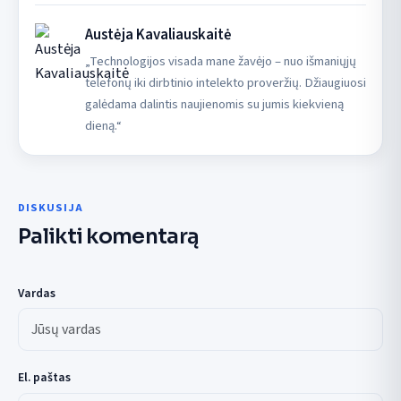
Austėja Kavaliauskaitė
„Technologijos visada mane žavėjo – nuo išmaniųjų
telefonų iki dirbtinio intelekto proveržių. Džiaugiuosi
galėdama dalintis naujienomis su jumis kiekvieną
dieną.“
DISKUSIJA
Palikti komentarą
Vardas
El. paštas