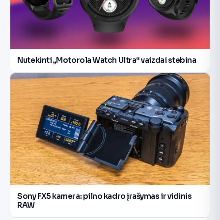
Nutekinti „Motorola Watch Ultra“ vaizdai stebina
Sony FX5 kamera: pilno kadro įrašymas ir vidinis
RAW