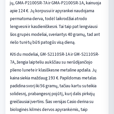
jų, GMA-P2100SR-7A ir GMA-P2100SR-1A, kainuoja
apie 124 €. Jų korpusui ir apyrankei naudojama
permatoma derva, todėl laikrodžiai atrodo
lengvesni ir kasdieniškesni. Tai taip pat lengviausi
šios grupės modeliai, sveriantys 40 gramų, tad ant
riešo turėtų būti patogūs visą dieną.
Kiti du modeliai, GM-S2110SR-1A ir GM-S2110SR-
7A, žengia laipteliu aukščiau su nerūdijančiojo
plieno lunete ir klasiškesne metaline apdaila. Jų
kaina siekia maždaug 193 €. Papildomas metalas
padidina svorį iki 56 gramų, tačiau kartu suteikia
solidesnį, prabangesnį pojūtį, kurį dalis pirkėjų
greičiausiai įvertins. Šias versijas Casio derina su
biologinės kilmės dervos apyrankėmis, taip