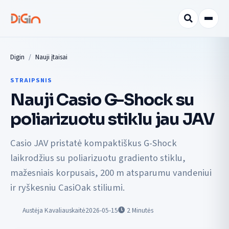
Digin
Nauji įtaisai
STRAIPSNIS
Nauji Casio G-Shock su
poliarizuotu stiklu jau JAV
Casio JAV pristatė kompaktiškus G-Shock
laikrodžius su poliarizuotu gradiento stiklu,
mažesniais korpusais, 200 m atsparumu vandeniui
ir ryškesniu CasiOak stiliumi.
Austėja Kavaliauskaitė
2026-05-15
2
Minutės