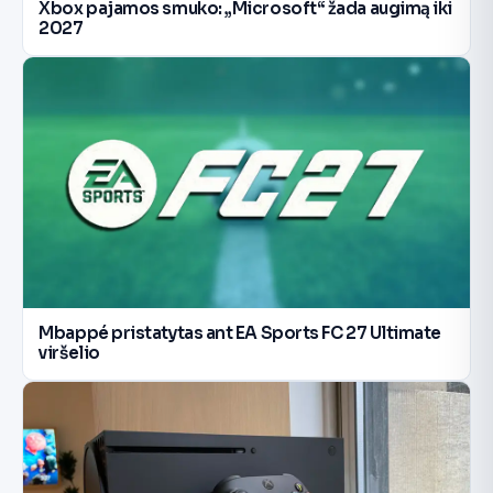
Xbox pajamos smuko: „Microsoft“ žada augimą iki
2027
Mbappé pristatytas ant EA Sports FC 27 Ultimate
viršelio