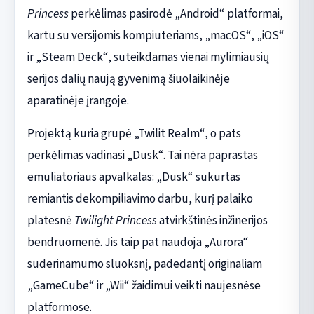
Princess
perkėlimas pasirodė „Android“ platformai,
kartu su versijomis kompiuteriams, „macOS“, „iOS“
ir „Steam Deck“, suteikdamas vienai mylimiausių
serijos dalių naują gyvenimą šiuolaikinėje
aparatinėje įrangoje.
Projektą kuria grupė „Twilit Realm“, o pats
perkėlimas vadinasi „Dusk“. Tai nėra paprastas
emuliatoriaus apvalkalas: „Dusk“ sukurtas
remiantis dekompiliavimo darbu, kurį palaiko
platesnė
Twilight Princess
atvirkštinės inžinerijos
bendruomenė. Jis taip pat naudoja „Aurora“
suderinamumo sluoksnį, padedantį originaliam
„GameCube“ ir „Wii“ žaidimui veikti naujesnėse
platformose.