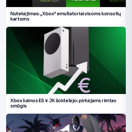
Nutekėjimas: „Xbox“ emuliatoriai visoms konsolių
kartoms
Xbox kainos ES ir JK šoktelėjo: pirkėjams rimtas
smūgis