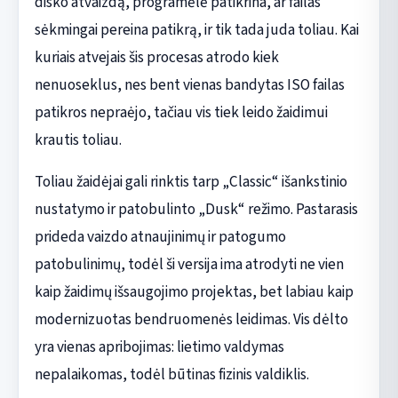
disko atvaizdą, programėlė patikrina, ar failas
sėkmingai pereina patikrą, ir tik tada juda toliau. Kai
kuriais atvejais šis procesas atrodo kiek
nenuoseklus, nes bent vienas bandytas ISO failas
patikros nepraėjo, tačiau vis tiek leido žaidimui
krautis toliau.
Toliau žaidėjai gali rinktis tarp „Classic“ išankstinio
nustatymo ir patobulinto „Dusk“ režimo. Pastarasis
prideda vaizdo atnaujinimų ir patogumo
patobulinimų, todėl ši versija ima atrodyti ne vien
kaip žaidimų išsaugojimo projektas, bet labiau kaip
modernizuotas bendruomenės leidimas. Vis dėlto
yra vienas apribojimas: lietimo valdymas
nepalaikomas, todėl būtinas fizinis valdiklis.