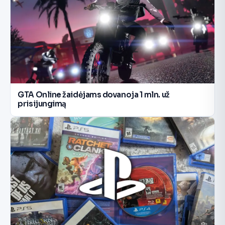
GTA Online žaidėjams dovanoja 1 mln. už
prisijungimą