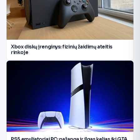
Xbox diskų įrenginys: fizinių žaidimų ateitis
rinkoje
PS5 emuliatoriai PC: pažanga ir ilgas kelias iki GTA