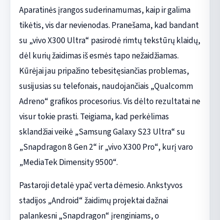
Aparatinės įrangos suderinamumas, kaip ir galima
tikėtis, vis dar nevienodas. Pranešama, kad bandant
su „vivo X300 Ultra“ pasirodė rimtų tekstūrų klaidų,
dėl kurių žaidimas iš esmės tapo nežaidžiamas.
Kūrėjai jau pripažino tebesitęsiančias problemas,
susijusias su telefonais, naudojančiais „Qualcomm
Adreno“ grafikos procesorius. Vis dėlto rezultatai ne
visur tokie prasti. Teigiama, kad perkėlimas
sklandžiai veikė „Samsung Galaxy S23 Ultra“ su
„Snapdragon 8 Gen 2“ ir „vivo X300 Pro“, kurį varo
„MediaTek Dimensity 9500“.
Pastaroji detalė ypač verta dėmesio. Ankstyvos
stadijos „Android“ žaidimų projektai dažnai
palankesni „Snapdragon“ įrenginiams, o