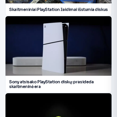
Skaitmeniniai PlayStation žaidimai išstumia diskus
Sony atsisako PlayStation diskų: prasideda
skaitmeninė era