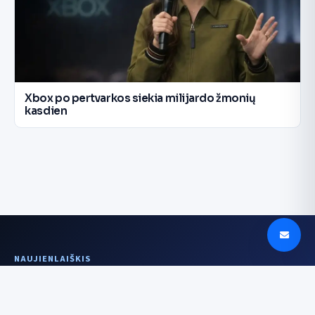
Xbox po pertvarkos siekia milijardo žmonių
kasdien
NAUJIENLAIŠKIS
Aiškesnis signalas
kartą per savaitę