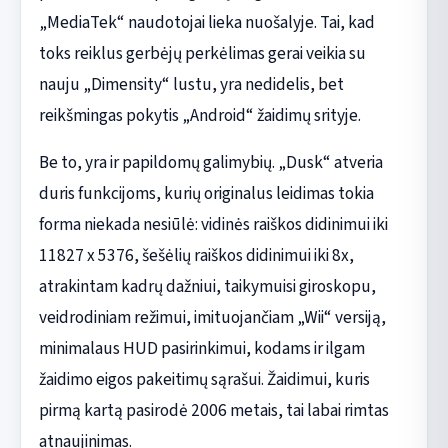
„MediaTek“ naudotojai lieka nuošalyje. Tai, kad
toks reiklus gerbėjų perkėlimas gerai veikia su
nauju „Dimensity“ lustu, yra nedidelis, bet
reikšmingas pokytis „Android“ žaidimų srityje.
Be to, yra ir papildomų galimybių. „Dusk“ atveria
duris funkcijoms, kurių originalus leidimas tokia
forma niekada nesiūlė: vidinės raiškos didinimui iki
11827 x 5376, šešėlių raiškos didinimui iki 8x,
atrakintam kadrų dažniui, taikymuisi giroskopu,
veidrodiniam režimui, imituojančiam „Wii“ versiją,
minimalaus HUD pasirinkimui, kodams ir ilgam
žaidimo eigos pakeitimų sąrašui. Žaidimui, kuris
pirmą kartą pasirodė 2006 metais, tai labai rimtas
atnaujinimas.