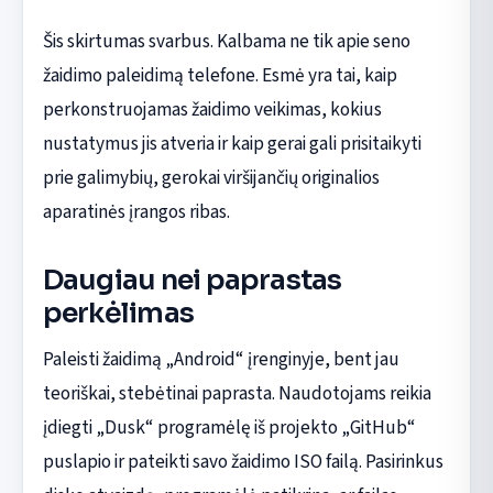
Šis skirtumas svarbus. Kalbama ne tik apie seno
žaidimo paleidimą telefone. Esmė yra tai, kaip
perkonstruojamas žaidimo veikimas, kokius
nustatymus jis atveria ir kaip gerai gali prisitaikyti
prie galimybių, gerokai viršijančių originalios
aparatinės įrangos ribas.
Daugiau nei paprastas
perkėlimas
Paleisti žaidimą „Android“ įrenginyje, bent jau
teoriškai, stebėtinai paprasta. Naudotojams reikia
įdiegti „Dusk“ programėlę iš projekto „GitHub“
puslapio ir pateikti savo žaidimo ISO failą. Pasirinkus