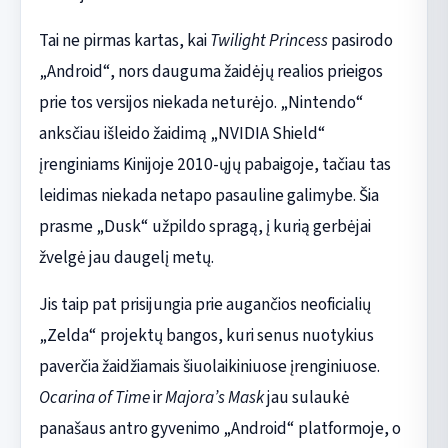
Tai ne pirmas kartas, kai
Twilight Princess
pasirodo
„Android“, nors dauguma žaidėjų realios prieigos
prie tos versijos niekada neturėjo. „Nintendo“
anksčiau išleido žaidimą „NVIDIA Shield“
įrenginiams Kinijoje 2010-ųjų pabaigoje, tačiau tas
leidimas niekada netapo pasauline galimybe. Šia
prasme „Dusk“ užpildo spragą, į kurią gerbėjai
žvelgė jau daugelį metų.
Jis taip pat prisijungia prie augančios neoficialių
„Zelda“ projektų bangos, kuri senus nuotykius
paverčia žaidžiamais šiuolaikiniuose įrenginiuose.
Ocarina of Time
ir
Majora’s Mask
jau sulaukė
panašaus antro gyvenimo „Android“ platformoje, o