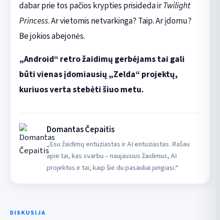
dabar prie tos pačios krypties prisideda ir
Twilight
Princess
. Ar vietomis netvarkinga? Taip. Ar įdomu?
Be jokios abejonės.
„Android“ retro žaidimų gerbėjams tai gali
būti vienas įdomiausių „Zelda“ projektų,
kuriuos verta stebėti šiuo metu.
Domantas Čepaitis
„Esu žaidimų entuziastas ir AI entuziastas. Rašau
apie tai, kas svarbu – naujausius žaidimus, AI
projektus ir tai, kaip šie du pasauliai jungiasi.“
DISKUSIJA