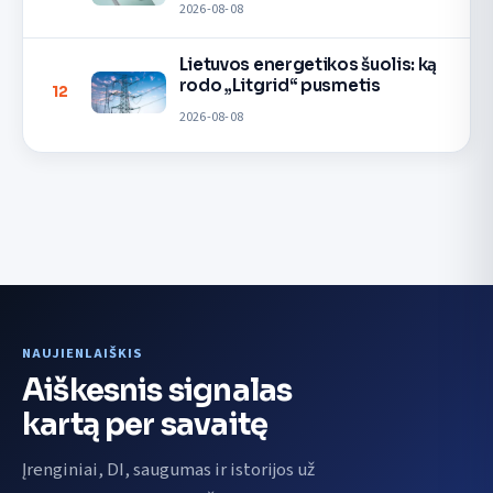
2026-08-08
Lietuvos energetikos šuolis: ką
rodo „Litgrid“ pusmetis
12
2026-08-08
NAUJIENLAIŠKIS
Aiškesnis signalas
kartą per savaitę
Įrenginiai, DI, saugumas ir istorijos už