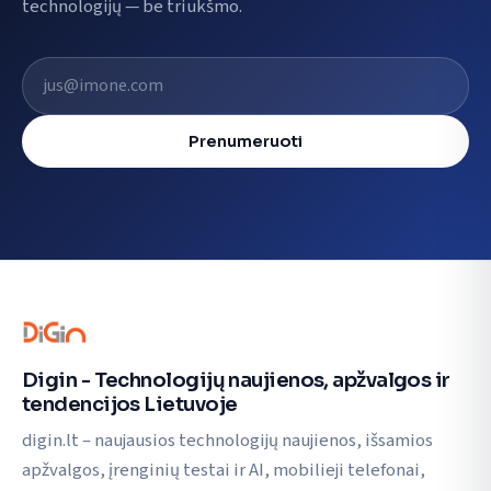
technologijų — be triukšmo.
El. pašto adresas
Prenumeruoti
Digin - Technologijų naujienos, apžvalgos ir
tendencijos Lietuvoje
digin.lt – naujausios technologijų naujienos, išsamios
apžvalgos, įrenginių testai ir AI, mobilieji telefonai,