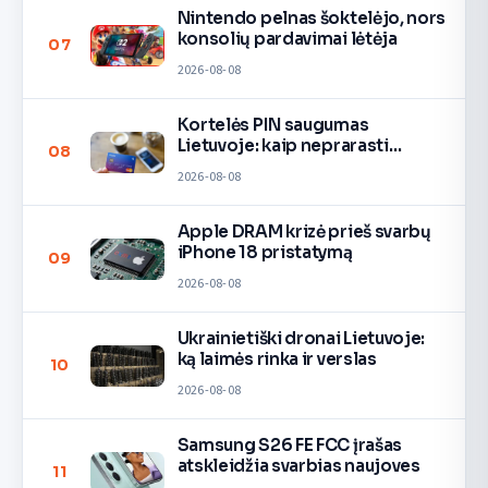
Nintendo pelnas šoktelėjo, nors
konsolių pardavimai lėtėja
07
2026-08-08
Kortelės PIN saugumas
Lietuvoje: kaip neprarasti
08
pinigų
2026-08-08
Apple DRAM krizė prieš svarbų
iPhone 18 pristatymą
09
2026-08-08
Ukrainietiški dronai Lietuvoje:
ką laimės rinka ir verslas
10
2026-08-08
Samsung S26 FE FCC įrašas
atskleidžia svarbias naujoves
11