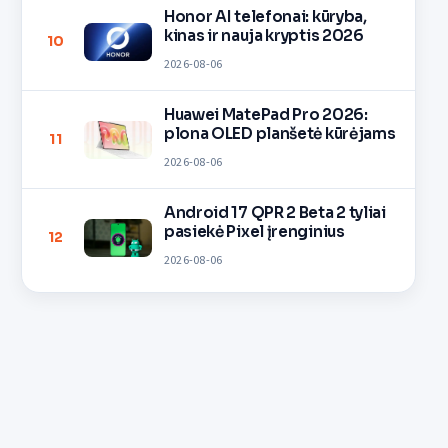
Honor AI telefonai: kūryba,
kinas ir nauja kryptis 2026
10
2026-08-06
Huawei MatePad Pro 2026:
plona OLED planšetė kūrėjams
11
2026-08-06
Android 17 QPR 2 Beta 2 tyliai
pasiekė Pixel įrenginius
12
2026-08-06