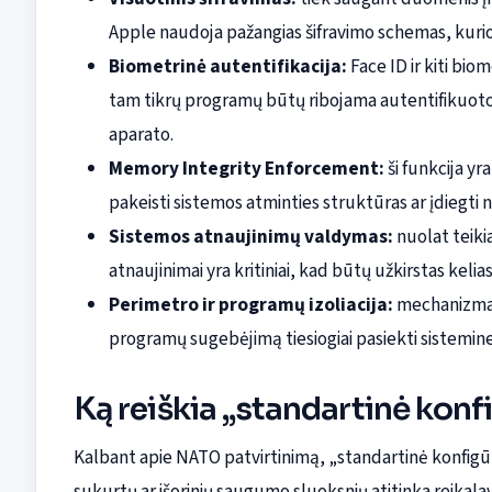
Apple naudoja pažangias šifravimo schemas, kurio
Biometrinė autentifikacija:
Face ID ir kiti biom
tam tikrų programų būtų ribojama autentifikuoto 
aparato.
Memory Integrity Enforcement:
ši funkcija yr
pakeisti sistemos atminties struktūras ar įdiegt
Sistemos atnaujinimų valdymas:
nuolat teiki
atnaujinimai yra kritiniai, kad būtų užkirstas ke
Perimetro ir programų izoliacija:
mechanizmai,
programų sugebėjimą tiesiogiai pasiekti sistemin
Ką reiškia „standartinė konf
Kalbant apie NATO patvirtinimą, „standartinė konfigūra
sukurtų ar išorinių saugumo sluoksnių atitinka reikal