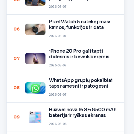
2026-08-07
Pixel Watch 5 nutekėjimas:
kainos, funkcijos ir data
06
2026-08-07
iPhone 20 Pro gali tapti
didesnis ir beveik berėmis
07
2026-08-07
WhatsApp grupių pokalbiai
taps ramesni ir patogesni
08
2026-08-07
Huawei nova 16 SE: 8500 mAh
baterija ir ryškus ekranas
09
2026-08-06