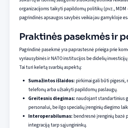
organizacijoms taikyti papildomų politikų (pvz., MDM
pagrindinės apsaugos savybės veikia jau gamykloje esan
Praktinės pasekmės ir p
Pagrindinė pasekmė yra paprastesnė prieiga prie komerc
vyriausybinės ir NATO institucijos be didelių investicij
Tai turi keletą svarbių aspektų:
Sumažintos išlaidos:
pirkimai gali būti pigesni,
telefonų arba užsakyti papildomų paslaugų.
Greitesnis diegimas:
naudojant standartinius gam
personalui, be ilgo specialių įrenginių diegimo lai
Interoperabilumas:
bendresnė įrenginių bazė 
integraciją tarp sąjungininkų.