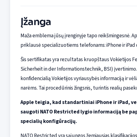
Įžanga
Maža emblema jūsų įrenginyje tapo reikšmingesnė. App
priklausė specializuotiems telefonams: iPhone ir iPad 
Šis sertifikatas yra rezultatas kruopštaus Vokietijos
Sicherheit in der Informationstechnik, BSI) įvertinimo.
konfidencialią Vokietijos vyriausybės informaciją ir vėl
narėms. Tai procedūrinis žingsnis, turintis realių pas
Apple teigia, kad standartiniai iPhone ir iPad, vei
saugoti NATO Restricted lygio informaciją be p
specialių konfigūracijų.
NATO Restricted yra sąjungos žemiausias klasifikacijos 