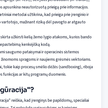
s apsunkina neautorizuotą prieigą prie informacijos.
etriniai metodai užtikrina, kad prieiga prie įrenginio ir
vartotojo, mažinant riziką dėl pavogto ar atgauto
a skirta užkirsti kelią žemo lygio atakoms, kurios bando
i nepastebimą kenkėjišką kodą.
ami saugumo pataisymai ir operacinės sistemos
lias žinomoms spragoms ir naujiems grėsmės vektoriams.
 tokie kaip procesų smėlio dėžės (sandboxing), riboja
es funkcijas ar kitų programų duomenis.
igūracija"?
cija" reiškia, kad įrenginys be papildomų, specialiai
avimus. Tai netrukdo vyriausybėms ar karinėms