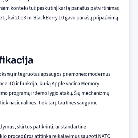
iniam kontekstui: paskutinį kartą panašus patvirtinimas
tį, kai 2013 m. BlackBerry 10 gavo panašų pripažinimą.
fikacija
luoksnių integruotas apsaugos priemones: modernus
Face ID) ir funkcija, kurią Apple vadina Memory
ėjimo programų ir žemo lygio atakų. Šių mechanizmų
 tiek nacionalinės, tiek tarptautinės saugumo
ymus, skirtus patikrinti, ar standartinė
ciklo procedūros atitinka reikalavimus saugoti NATO