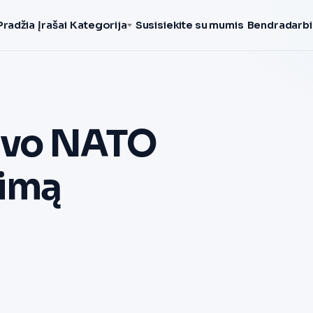
Pradžia
Įrašai
Kategorija
Susisiekite su mumis
Bendradarbi
gavo NATO
dimą