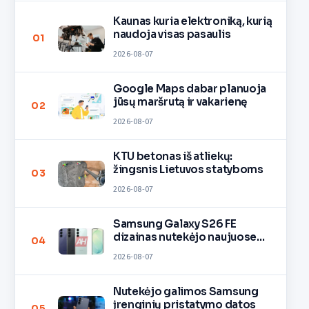
Kaunas kuria elektroniką, kurią
naudoja visas pasaulis
01
2026-08-07
Google Maps dabar planuoja
jūsų maršrutą ir vakarienę
02
2026-08-07
KTU betonas iš atliekų:
žingsnis Lietuvos statyboms
03
2026-08-07
Samsung Galaxy S26 FE
dizainas nutekėjo naujuose
04
vaizduose
2026-08-07
Nutekėjo galimos Samsung
įrenginių pristatymo datos
05