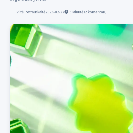
Viltė Petrauskaitė
2026-02-27
5
Minutės
2 komentarų