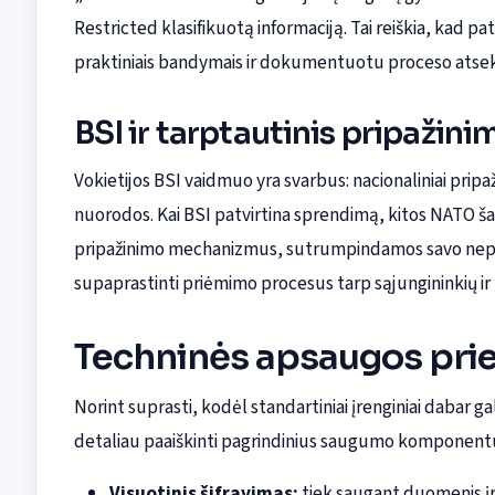
Restricted klasifikuotą informaciją. Tai reiškia, kad pat
praktiniais bandymais ir dokumentuotu proceso at
BSI ir tarptautinis pripažini
Vokietijos BSI vaidmuo yra svarbus: nacionaliniai pripaž
nuorodos. Kai BSI patvirtina sprendimą, kitos NATO šal
pripažinimo mechanizmus, sutrumpindamos savo neprik
supaprastinti priėmimo procesus tarp sąjungininkių ir
Techninės apsaugos pri
Norint suprasti, kodėl standartiniai įrenginiai dabar gali
detaliau paaiškinti pagrindinius saugumo komponentus
Visuotinis šifravimas:
tiek saugant duomenis įre