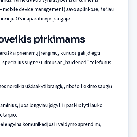
 – mobile device management) savo aplinkose, tačiau
čioje OS ir aparatinėje įrangoje.
oveikis pirkimams
iškai prieinamų įrenginių, kuriuos gali įdiegti
ų į specialius sugriežtinimus ar „hardened" telefonus.
 nes nereikia užsisakyti brangių, riboto tiekimo saugių
inius, juos lengviau įsigyti ir paskirstyti lauko
kotarpio.
palengvina komunikacijos ir valdymo sprendimų