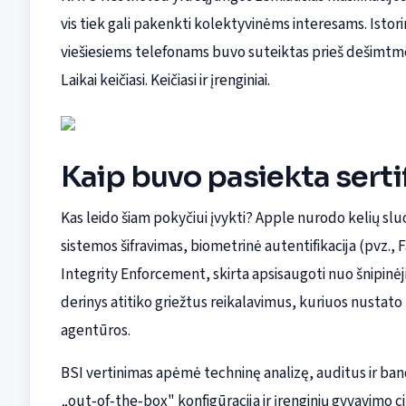
vis tiek gali pakenkti kolektyvinėms interesams. Istor
viešiesiems telefonams buvo suteiktas prieš dešimtme
Laikai keičiasi. Keičiasi ir įrenginiai.
Kaip buvo pasiekta serti
Kas leido šiam pokyčiui įvykti? Apple nurodo kelių s
sistemos šifravimas, biometrinė autentifikacija (pvz., 
Integrity Enforcement, skirta apsisaugoti nuo šnipin
derinys atitiko griežtus reikalavimus, kuriuos nustato
agentūros.
BSI vertinimas apėmė techninę analizę, auditus ir band
„out‑of‑the‑box" konfigūracija ir įrenginių gyvavimo 