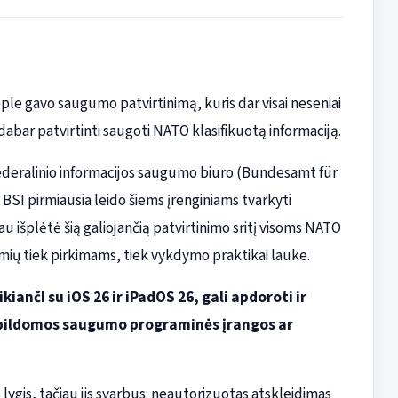
le gavo saugumo patvirtinimą, kuris dar visai neseniai
dabar patvirtinti saugoti NATO klasifikuotą informaciją.
 Federalinio informacijos saugumo biuro (Bundesamt für
 BSI pirmiausia leido šiems įrenginiams tvarkyti
iau išplėtė šią galiojančią patvirtinimo sritį visoms NATO
ekmių tiek pirkimams, tiek vykdymo praktikai lauke.
kiančI su iOS 26 ir iPadOS 26, gali apdoroti ir
apildomos saugumo programinės įrangos ar
lygis, tačiau jis svarbus: neautorizuotas atskleidimas