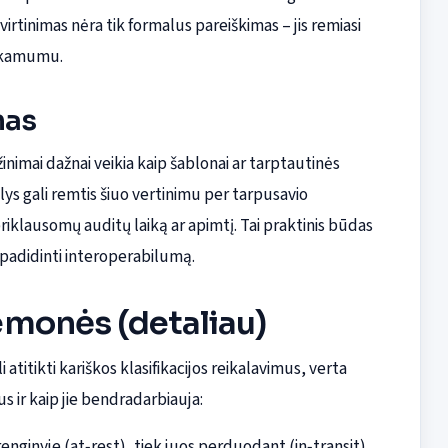
virtinimas nėra tik formalus pareiškimas – jis remiasi
sekamumu.
mas
inimai dažnai veikia kaip šablonai ar tarptautinės
ys gali remtis šiuo vertinimu per tarpusavio
lausomų auditų laiką ar apimtį. Tai praktinis būdas
 padidinti interoperabilumą.
emonės (detaliau)
 atitikti kariškos klasifikacijos reikalavimus, verta
 ir kaip jie bendradarbiauja:
nginyje (at‑rest), tiek juos perduodant (in‑transit),