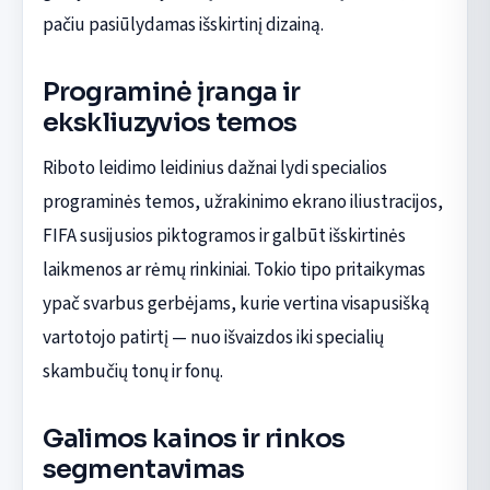
pačiu pasiūlydamas išskirtinį dizainą.
Programinė įranga ir
ekskliuzyvios temos
Riboto leidimo leidinius dažnai lydi specialios
programinės temos, užrakinimo ekrano iliustracijos,
FIFA susijusios piktogramos ir galbūt išskirtinės
laikmenos ar rėmų rinkiniai. Tokio tipo pritaikymas
ypač svarbus gerbėjams, kurie vertina visapusišką
vartotojo patirtį — nuo išvaizdos iki specialių
skambučių tonų ir fonų.
Galimos kainos ir rinkos
segmentavimas