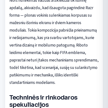
Nors nutekintas vaizdas atskleidžia tik išorinę
apdailą, akivaizdu, kad išsaugota pagrindinė Razr
forma — plonas vokinis sulenkiamas korpusas su
mažesniu išoriniu ekranu ir dviem kameros
moduliais. Tokia kompozicija pabrėžia prieinamumą
ir nešiojamumą, kas yra svarbu vartotojams, kurie
vertina dizainą ir mobilumo patogumą. Riboto
leidimo elementai, tokie kaip FIFA emblema,
paprastai neturi įtakos mechaniniams sprendimams,
todėl tikėtina, kad scenarijai, susiję su sulankstymo
patikimumu ir mechanika, išliks identiški
standartiniams modeliams.
Techninės ir rinkodaros
spekuliacijos