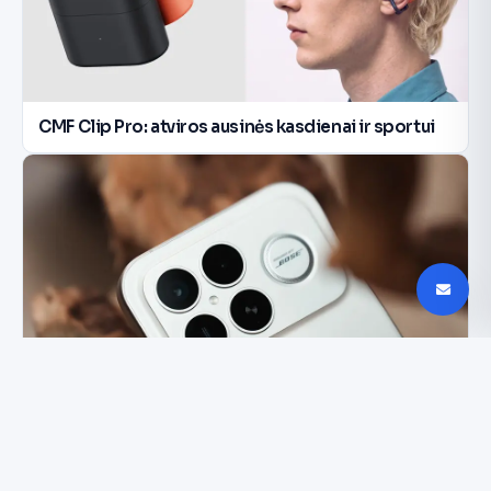
CMF Clip Pro: atviros ausinės kasdienai ir sportui
Redmi K100 Pro: milžiniška baterija ir 200 MP
kamera