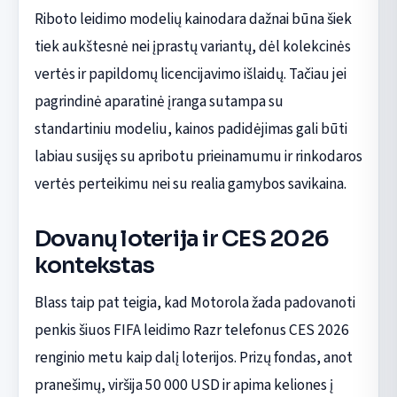
Riboto leidimo modelių kainodara dažnai būna šiek
tiek aukštesnė nei įprastų variantų, dėl kolekcinės
vertės ir papildomų licencijavimo išlaidų. Tačiau jei
pagrindinė aparatinė įranga sutampa su
standartiniu modeliu, kainos padidėjimas gali būti
labiau susijęs su apribotu prieinamumu ir rinkodaros
vertės perteikimu nei su realia gamybos savikaina.
Dovanų loterija ir CES 2026
kontekstas
Blass taip pat teigia, kad Motorola žada padovanoti
penkis šiuos FIFA leidimo Razr telefonus CES 2026
renginio metu kaip dalį loterijos. Prizų fondas, anot
pranešimų, viršija 50 000 USD ir apima keliones į