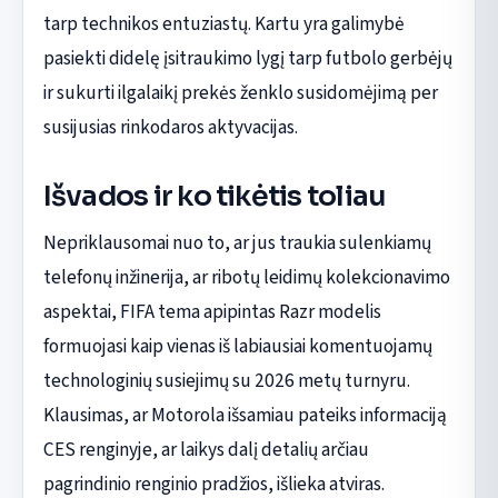
tarp technikos entuziastų. Kartu yra galimybė
pasiekti didelę įsitraukimo lygį tarp futbolo gerbėjų
ir sukurti ilgalaikį prekės ženklo susidomėjimą per
susijusias rinkodaros aktyvacijas.
Išvados ir ko tikėtis toliau
Nepriklausomai nuo to, ar jus traukia sulenkiamų
telefonų inžinerija, ar ribotų leidimų kolekcionavimo
aspektai, FIFA tema apipintas Razr modelis
formuojasi kaip vienas iš labiausiai komentuojamų
technologinių susiejimų su 2026 metų turnyru.
Klausimas, ar Motorola išsamiau pateiks informaciją
CES renginyje, ar laikys dalį detalių arčiau
pagrindinio renginio pradžios, išlieka atviras.