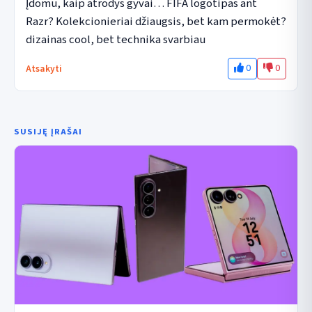
Įdomu, kaip atrodys gyvai… FIFA logotipas ant 
Razr? Kolekcionieriai džiaugsis, bet kam permokėt? 
dizainas cool, bet technika svarbiau
0
0
Atsakyti
SUSIJĘ ĮRAŠAI