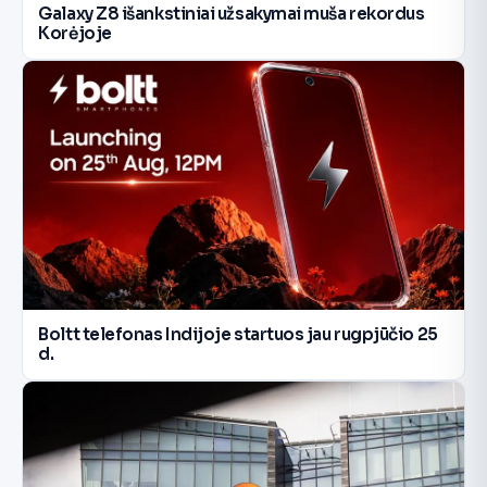
Galaxy Z8 išankstiniai užsakymai muša rekordus
Korėjoje
Boltt telefonas Indijoje startuos jau rugpjūčio 25
d.