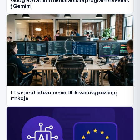
Google AI Studio nebus atskira programėlė: kelias
į Gemini
IT karjera Lietuvoje: nuo DI iki vadovų pozicijų
rinkoje