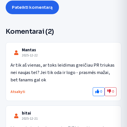
Pateikti komentarą
Komentarai
(2)
Mantas
2025-12-22
Ar tik aš vienas, ar toks leidimas greičiau PR triukas 
nei naujas tel? Jei tik oda ir logo - prasmės mažai, 
bet fanams gal ok
0
0
Atsakyti
bitai
2025-12-21