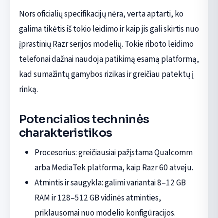
Nors oficialių specifikacijų nėra, verta aptarti, ko
galima tikėtis iš tokio leidimo ir kaip jis gali skirtis nuo
įprastinių Razr serijos modelių. Tokie riboto leidimo
telefonai dažnai naudoja patikimą esamą platformą,
kad sumažintų gamybos rizikas ir greičiau patektų į
rinką.
Potencialios techninės
charakteristikos
Procesorius: greičiausiai pažįstama Qualcomm
arba MediaTek platforma, kaip Razr 60 atveju.
Atmintis ir saugykla: galimi variantai 8–12 GB
RAM ir 128–512 GB vidinės atminties,
priklausomai nuo modelio konfigūracijos.