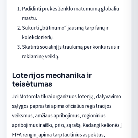
Padidinti prekės ženklo matomumą globaliu
mastu.
Sukurti „būtinumo“ jausmą tarp fanų ir
kolekcionierių.
Skatinti socialinį įsitraukimą per konkursus ir
reklaminę veiklą.
Loterijos mechanika ir
teisėtumas
Jei Motorola tikrai organizuos loteriją, dalyvavimo
sąlygos paprastai apima oficialius registracijos
veiksmus, amžiaus apribojimus, regioninius
apribojimus ir aiškų prizų sąrašą. Kadangi kelionės į
FIFA renginį apima tarptautinius aspektus,