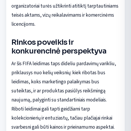
organizatoriai turės užtikrinti atitiktį tarptautiniams
teisės aktams, vizų reikalavimams ir komercinėms
licencijoms.
Rinkos poveikis ir
konkurencinė perspektyva
Ar šis FIFA leidimas taps dideliu pardavimų varikliu,
priklausys nuo kelių veiksnių: kiek ribotas bus
leidimas, koks marketingo palaikymas bus
suteiktas, ir ar produktas pasiūlys reikšmingą
naujumą, palyginti su standartiniais modeliais.
Riboti leidimai gali tapti geidžiami tarp
kolekcionierių ir entuziastų, tačiau plačiajai rinkai
svarbesni gali būti kainos ir prieinamumo aspektai.