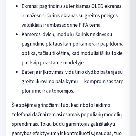
Ekranai: pagrindinis sulenkiamas OLED ekranas
ir mažesnis išorinis ekranas su greitos prieigos
valdikliais ir ambasadorine FIFA tema.
Kameros: dviejų modulų išorinis rinkinys su
pagrindine plataus kampo kamera ir papildoma
optika, tačiau tikėtina, kad moduliai išliks tokie
pat kaip įprastame modelyje.
Baterija ir įkrovimas: vidutinio dydžio baterija su
greito įkrovimo palaikymu — kompromisas tarp
plonumo ir autonomijos.
Šie spėjimai grindžiami tuo, kad riboto leidimo
telefonai dažnai remiasi esamais populiarių modelių
sprendimais. Tokiu būdu gamintojas gali išlaikyti
gamybos efektyvumą ir kontroliuoti sąnaudas, tuo