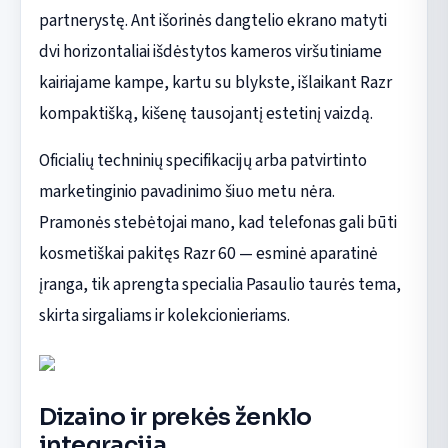
partnerystę. Ant išorinės dangtelio ekrano matyti
dvi horizontaliai išdėstytos kameros viršutiniame
kairiajame kampe, kartu su blykste, išlaikant Razr
kompaktišką, kišenę tausojantį estetinį vaizdą.
Oficialių techninių specifikacijų arba patvirtinto
marketinginio pavadinimo šiuo metu nėra.
Pramonės stebėtojai mano, kad telefonas gali būti
kosmetiškai pakitęs Razr 60 — esminė aparatinė
įranga, tik aprengta specialia Pasaulio taurės tema,
skirta sirgaliams ir kolekcionieriams.
Dizaino ir prekės ženklo
integracija