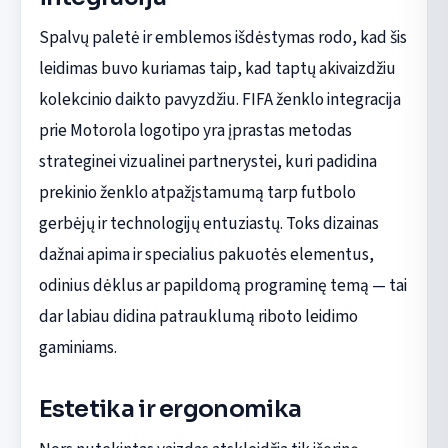
Spalvų paletė ir emblemos išdėstymas rodo, kad šis
leidimas buvo kuriamas taip, kad taptų akivaizdžiu
kolekcinio daikto pavyzdžiu. FIFA ženklo integracija
prie Motorola logotipo yra įprastas metodas
strateginei vizualinei partnerystei, kuri padidina
prekinio ženklo atpažįstamumą tarp futbolo
gerbėjų ir technologijų entuziastų. Toks dizainas
dažnai apima ir specialius pakuotės elementus,
odinius dėklus ar papildomą programinę temą — tai
dar labiau didina patrauklumą riboto leidimo
gaminiams.
Estetika ir ergonomika