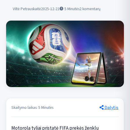
Viltė Petrauskaitė
2025-12-21
5
Minutės
2 komentarų
Dalytis
Skaitymo laikas: 5 Minutės
Motorola tyliai pristatė FIFA prekės ženklu