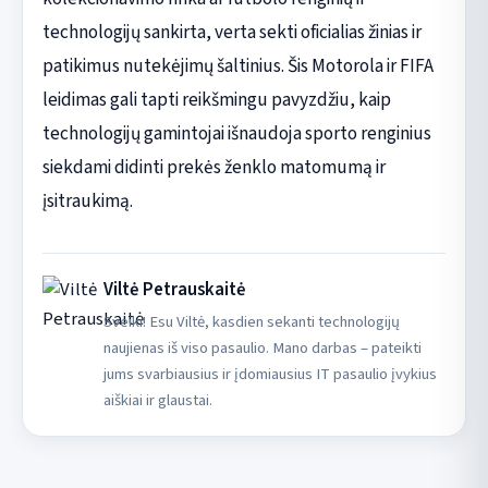
technologijų sankirta, verta sekti oficialias žinias ir
patikimus nutekėjimų šaltinius. Šis Motorola ir FIFA
leidimas gali tapti reikšmingu pavyzdžiu, kaip
technologijų gamintojai išnaudoja sporto renginius
siekdami didinti prekės ženklo matomumą ir
įsitraukimą.
Viltė Petrauskaitė
Sveiki! Esu Viltė, kasdien sekanti technologijų
naujienas iš viso pasaulio. Mano darbas – pateikti
jums svarbiausius ir įdomiausius IT pasaulio įvykius
aiškiai ir glaustai.