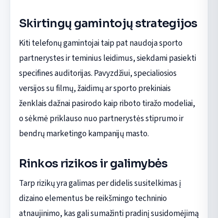
Skirtingų gamintojų strategijos
Kiti telefonų gamintojai taip pat naudoja sporto
partnerystes ir teminius leidimus, siekdami pasiekti
specifines auditorijas. Pavyzdžiui, specialiosios
versijos su filmų, žaidimų ar sporto prekiniais
ženklais dažnai pasirodo kaip riboto tiražo modeliai,
o sėkmė priklauso nuo partnerystės stiprumo ir
bendrų marketingo kampanijų masto.
Rinkos rizikos ir galimybės
Tarp rizikų yra galimas per didelis susitelkimas į
dizaino elementus be reikšmingo techninio
atnaujinimo, kas gali sumažinti pradinį susidomėjimą