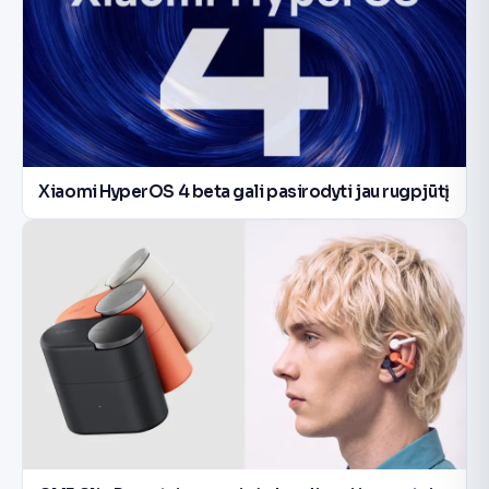
Xiaomi HyperOS 4 beta gali pasirodyti jau rugpjūtį