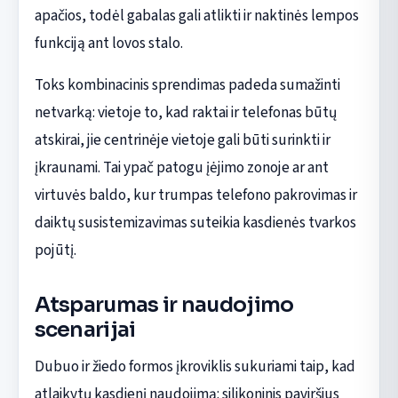
apačios, todėl gabalas gali atlikti ir naktinės lempos
funkciją ant lovos stalo.
Toks kombinacinis sprendimas padeda sumažinti
netvarką: vietoje to, kad raktai ir telefonas būtų
atskirai, jie centrinėje vietoje gali būti surinkti ir
įkraunami. Tai ypač patogu įėjimo zonoje ar ant
virtuvės baldo, kur trumpas telefono pakrovimas ir
daiktų susistemizavimas suteikia kasdienės tvarkos
pojūtį.
Atsparumas ir naudojimo
scenarijai
Dubuo ir žiedo formos įkroviklis sukuriami taip, kad
atlaikytų kasdienį naudojimą: silikoninis paviršius