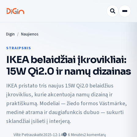
Digin
Naujienos
STRAIPSNIS
IKEA belaidžiai įkrovikliai:
15W Qi2.0 ir namų dizainas
IKEA pristato tris naujus 15W Qi2.0 belaidžius
įkroviklius, kurie akcentuoja namų dizainą ir
praktiškumą. Modeliai — žiedo formos Västmärke,
medinė atrama ir daugiafunkcis dubuo — sukurti
sklandžiai įsilieti į interjerą.
Viltė Petrauskaitė
2025-12-14
6
Minutės
2 komentarų