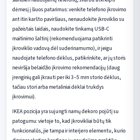
dėmesį į šiuos patarimus: venkite telefono įkrovimo
ant itin karšto paviršiaus, nenaudokite įkroviklio su
pažeistais laidais, naudokite tinkamą USB-C
maitinimo šaltinį (rekomenduojama patikrinti
įkroviklio vadovą dėl suderinamumo), ir jeigu
naudojate telefono dėklus, patikrinkite, ar jų storis
neviršija belaidžio įkrovimo rekomendacijų (daug
įrenginių gali įkrauti per iki 3–5 mm storio dėklus,
tačiau stori arba metaliniai dėklai trukdys
įkrovimui).
IKEA pozicija yra sujungti namų dekoro pojūtį su
patogumu: vietoje to, kad įkrovikliai būtų tik
funkcionalūs, jie tampa ir interjero elementu, kurio