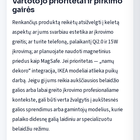
Vartotojo prioritetai ir pirkimo
gairės
Renkančiųs produktą reikėtų atsižvelgti į keletą
aspektų: ar jums svarbiau estetika ar įkrovimo
greitis; ar turite telefoną, palaikantį Qi2.0 ir 15W
įkrovimą; ar planuojate naudoti magnetinius
priedus kaip MagSafe. Jei prioritetas — „namų
dekoro“ integracija, IKEA modeliai atlieka puikų
darbą. Jeigu gi jums reikia aukščiausios belaidžio
galios arba labai greito įkrovimo profesionaliame
kontekste, gali būti verta žvalgytis į aukštesnės
galios sprendimus arba gamintojų modelius, kurie
palaiko didesnę galią laidiniu ar specializuotu
belaidžiu režimu.