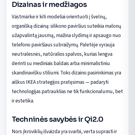
Dizainas ir medžiagos
Västmärke ir kiti modeliai orientuoti į švelnų,
organišką dizainą: silikono paviršius suteikia malonų
užapvalintą jausmą, mažina slydimą ir apsaugo nuo
telefono paviršiaus subraižymų. Paletėje vyrauja
neutralesnės, natūralios spalvos, kurias lengva
derinti su mediniais baldais arba minimalistiniu
skandinavišku stiliumi. Toks dizaino pasirinkimas yra
aiškus IKEA strategijos pratęsimas — padaryti
technologijas patrauklias ne tik funkcionalumu, bet
ir estetika.
Techninės savybės ir Qi2.0
Nors įkroviklių išvaizda yra svarbi, verta suprasti ir