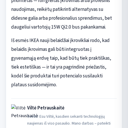
prioritetas — itin greitas įkrovimas arba profesinis
naudojimas, reikėtų patikrinti alternatyvas su
didesne galia arba profesionalius sprendimus, bet
daugeliui vartotojų 15W Qi2.0 bus pakankamai.
Iš esmės IKEA nauji belaidžiai įkrovikliai rodo, kad
belaidis įkrovimas gali būti integruotas į
gyvenamąją erdvę taip, kad būtų tiek praktiškas,
tiek estetiškas — ir tai yra pagrindinė priežastis,
kodėl šie produktai turi potencialo susilaukti
plataus susidomėjimo.
Viltė Petrauskaitė
Sveiki! Esu Viltė, kasdien sekanti technologijų
naujienas iš viso pasaulio. Mano darbas – pateikti