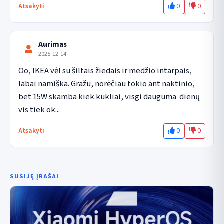
0
0
Atsakyti
Aurimas
2025-12-14
Oo, IKEA vėl su šiltais žiedais ir medžio intarpais, 
labai namiška. Gražu, norėčiau tokio ant naktinio, 
bet 15W skamba kiek kukliai, visgi dauguma  dienų 
vis tiek ok...
0
0
Atsakyti
SUSIJĘ ĮRAŠAI