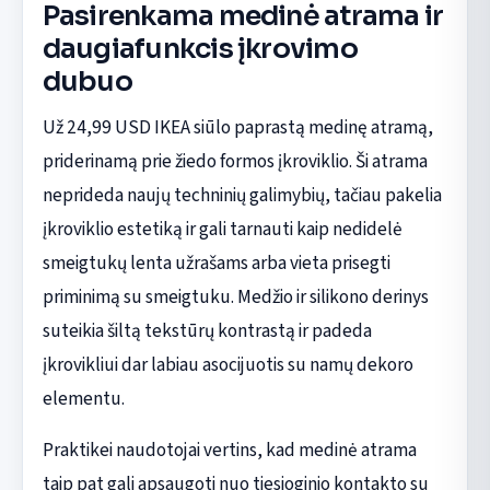
Pasirenkama medinė atrama ir
daugiafunkcis įkrovimo
dubuo
Už 24,99 USD IKEA siūlo paprastą medinę atramą,
priderinamą prie žiedo formos įkroviklio. Ši atrama
neprideda naujų techninių galimybių, tačiau pakelia
įkroviklio estetiką ir gali tarnauti kaip nedidelė
smeigtukų lenta užrašams arba vieta prisegti
priminimą su smeigtuku. Medžio ir silikono derinys
suteikia šiltą tekstūrų kontrastą ir padeda
įkrovikliui dar labiau asocijuotis su namų dekoro
elementu.
Praktikei naudotojai vertins, kad medinė atrama
taip pat gali apsaugoti nuo tiesioginio kontakto su