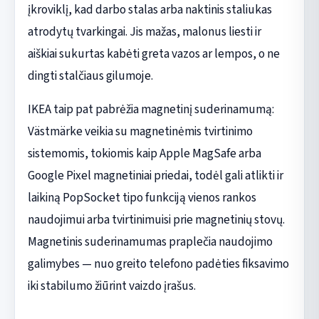
įkroviklį, kad darbo stalas arba naktinis staliukas
atrodytų tvarkingai. Jis mažas, malonus liesti ir
aiškiai sukurtas kabėti greta vazos ar lempos, o ne
dingti stalčiaus gilumoje.
IKEA taip pat pabrėžia magnetinį suderinamumą:
Västmärke veikia su magnetinėmis tvirtinimo
sistemomis, tokiomis kaip Apple MagSafe arba
Google Pixel magnetiniai priedai, todėl gali atlikti ir
laikiną PopSocket tipo funkciją vienos rankos
naudojimui arba tvirtinimuisi prie magnetinių stovų.
Magnetinis suderinamumas praplečia naudojimo
galimybes — nuo greito telefono padėties fiksavimo
iki stabilumo žiūrint vaizdo įrašus.