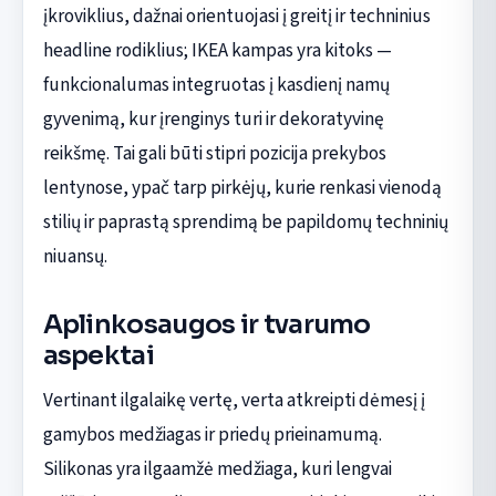
įkroviklius, dažnai orientuojasi į greitį ir techninius
headline rodiklius; IKEA kampas yra kitoks —
funkcionalumas integruotas į kasdienį namų
gyvenimą, kur įrenginys turi ir dekoratyvinę
reikšmę. Tai gali būti stipri pozicija prekybos
lentynose, ypač tarp pirkėjų, kurie renkasi vienodą
stilių ir paprastą sprendimą be papildomų techninių
niuansų.
Aplinkosaugos ir tvarumo
aspektai
Vertinant ilgalaikę vertę, verta atkreipti dėmesį į
gamybos medžiagas ir priedų prieinamumą.
Silikonas yra ilgaamžė medžiaga, kuri lengvai