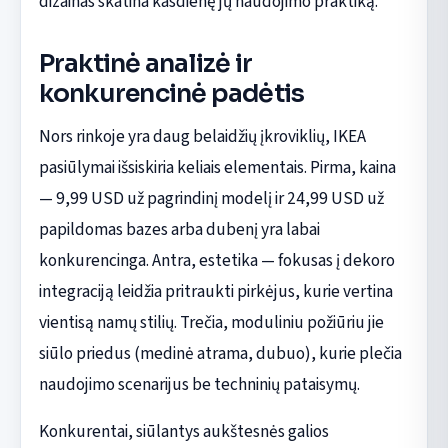
dizainas skatina kasdienę jų naudojimo praktiką.
Praktinė analizė ir
konkurencinė padėtis
Nors rinkoje yra daug belaidžių įkroviklių, IKEA
pasiūlymai išsiskiria keliais elementais. Pirma, kaina
— 9,99 USD už pagrindinį modelį ir 24,99 USD už
papildomas bazes arba dubenį yra labai
konkurencinga. Antra, estetika — fokusas į dekoro
integraciją leidžia pritraukti pirkėjus, kurie vertina
vientisą namų stilių. Trečia, moduliniu požiūriu jie
siūlo priedus (medinė atrama, dubuo), kurie plečia
naudojimo scenarijus be techninių pataisymų.
Konkurentai, siūlantys aukštesnės galios