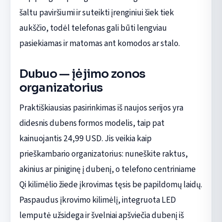
šaltu paviršiumi ir suteikti įrenginiui šiek tiek
aukščio, todėl telefonas gali būti lengviau
pasiekiamas ir matomas ant komodos ar stalo.
Dubuo — įėjimo zonos
organizatorius
Praktiškiausias pasirinkimas iš naujos serijos yra
didesnis dubens formos modelis, taip pat
kainuojantis 24,99 USD. Jis veikia kaip
prieškambario organizatorius: nuneškite raktus,
akinius ar piniginę į dubenį, o telefono centriniame
Qi kilimėlio žiede įkrovimas tęsis be papildomų laidų.
Paspaudus įkrovimo kilimėlį, integruota LED
lemputė užsidega ir švelniai apšviečia dubenį iš