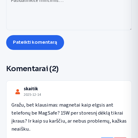
Pateikti komentarą
Komentarai
(2)
skaitik
2025-12-14
Gražu, bet klausimas: magnetai kaip elgsis ant 
telefonų be MagSafe? 15W per storesnį dėklą tikrai 
įkraus? Ir kaip su karščiu, ar nebus problemų, kažkas 
neaišku..