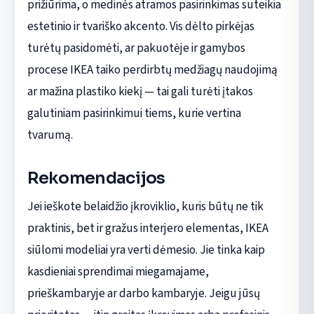
prižiūrima, o medinės atramos pasirinkimas suteikia
estetinio ir tvariško akcento. Vis dėlto pirkėjas
turėtų pasidomėti, ar pakuotėje ir gamybos
procese IKEA taiko perdirbtų medžiagų naudojimą
ar mažina plastiko kiekį — tai gali turėti įtakos
galutiniam pasirinkimui tiems, kurie vertina
tvarumą.
Rekomendacijos
Jei ieškote belaidžio įkroviklio, kuris būtų ne tik
praktinis, bet ir gražus interjero elementas, IKEA
siūlomi modeliai yra verti dėmesio. Jie tinka kaip
kasdieniai sprendimai miegamajame,
prieškambaryje ar darbo kambaryje. Jeigu jūsų