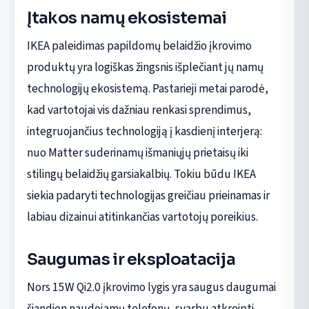
Įtakos namų ekosistemai
IKEA paleidimas papildomų belaidžio įkrovimo
produktų yra logiškas žingsnis išplečiant jų namų
technologijų ekosistemą. Pastarieji metai parodė,
kad vartotojai vis dažniau renkasi sprendimus,
integruojančius technologiją į kasdienį interjerą:
nuo Matter suderinamų išmaniųjų prietaisų iki
stilingų belaidžių garsiakalbių. Tokiu būdu IKEA
siekia padaryti technologijas greičiau prieinamas ir
labiau dizainui atitinkančias vartotojų poreikius.
Saugumas ir eksploatacija
Nors 15W Qi2.0 įkrovimo lygis yra saugus daugumai
šiandien naudojamų telefonų, svarbu atkreipti