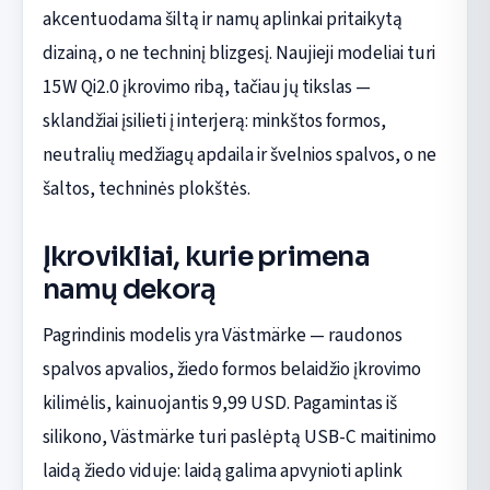
akcentuodama šiltą ir namų aplinkai pritaikytą
dizainą, o ne techninį blizgesį. Naujieji modeliai turi
15W Qi2.0 įkrovimo ribą, tačiau jų tikslas —
sklandžiai įsilieti į interjerą: minkštos formos,
neutralių medžiagų apdaila ir švelnios spalvos, o ne
šaltos, techninės plokštės.
Įkrovikliai, kurie primena
namų dekorą
Pagrindinis modelis yra Västmärke — raudonos
spalvos apvalios, žiedo formos belaidžio įkrovimo
kilimėlis, kainuojantis 9,99 USD. Pagamintas iš
silikono, Västmärke turi paslėptą USB-C maitinimo
laidą žiedo viduje: laidą galima apvynioti aplink