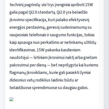
techninį pagrindą: visi trys įrenginiai apriboti 15W
galia pagal Qi2.0 standartą. Qi2.0 yra belaidžio
įkrovimo specifikacija, kuri palaiko efektyvesnį
energijos perdavimą, geresnį suderinamumą su
naujesniais telefonais ir saugumo funkcijas, tokias
kaip apsauga nuo perkaitimo ar netinkamų užtildų
identifikavimas. 15W pakanka kasdieniam
naudotojui — lėtiniam įkrovimui naktį arba greitam
pakrovimui per dieną — bet neprilygsta kai kuriems
flagmanų įkrovikliams, kurie gali pasiekti žymiai
didesnius vatų rodiklius laidiniu būdu ar
belaidžiuose sprendimuose su daugiau galios.