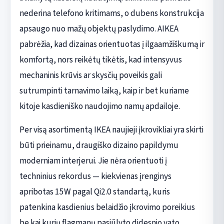
nederina telefono kritimams, o dubens konstrukcija
apsaugo nuo mažų objektų paslydimo. AIKEA
pabrėžia, kad dizainas orientuotas į ilgaamžiškumą ir
komfortą, nors reikėtų tikėtis, kad intensyvus
mechaninis krūvis ar skysčių poveikis gali
sutrumpinti tarnavimo laiką, kaip ir bet kuriame
kitoje kasdieniško naudojimo namų apdailoje.
Per visą asortimentą IKEA naujieji įkrovikliai yra skirti
būti prieinamu, draugiško dizaino papildymu
moderniam interjerui. Jie nėra orientuoti į
techninius rekordus — kiekvienas įrenginys
apribotas 15W pagal Qi2.0 standartą, kuris
patenkina kasdienius belaidžio įkrovimo poreikius
be kai kurių flagmanų pasiūlyto didesnio vato.