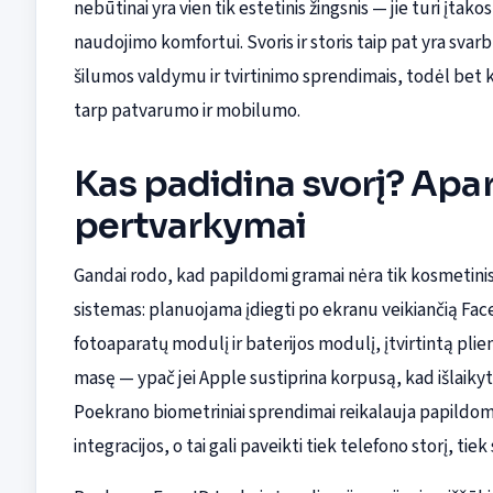
nebūtinai yra vien tik estetinis žingsnis — jie turi įta
naudojimo komfortui. Svoris ir storis taip pat yra sva
šilumos valdymu ir tvirtinimo sprendimais, todėl bet
tarp patvarumo ir mobilumo.
Kas padidina svorį? Apa
pertvarkymai
Gandai rodo, kad papildomi gramai nėra tik kosmetinis
sistemas: planuojama įdiegti po ekranu veikiančią Fac
fotoaparatų modulį ir baterijos modulį, įtvirtintą plien
masę — ypač jei Apple sustiprina korpusą, kad išlaikyt
Poekrano biometriniai sprendimai reikalauja papildomų 
integracijos, o tai gali paveikti tiek telefono storį, tiek 