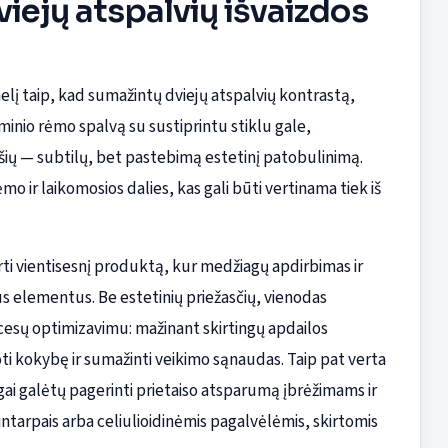
viejų atspalvių išvaizdos
anelį taip, kad sumažintų dviejų atspalvių kontrastą,
nio rėmo spalvą su sustiprintu stiklu gale,
ršių — subtilų, bet pastebimą estetinį patobulinimą.
o ir laikomosios dalies, kas gali būti vertinama tiek iš
rti vientisesnį produktą, kur medžiagų apdirbimas ir
s elementus. Be estetinių priežasčių, vienodas
ocesų optimizavimu: mažinant skirtingų apdailos
i kokybę ir sumažinti veikimo sąnaudas. Taip pat verta
gai galėtų pagerinti prietaiso atsparumą įbrėžimams ir
intarpais arba celiulioidinėmis pagalvėlėmis, skirtomis