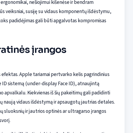
kos ergonomikai, nešiojimui kišenėse ir bendram
rbūs veiksniai, susiję su vidaus komponentų išdėstymu,
 koks padidėjimas gali būti apgalvotas kompromisas
ratinės įrangos
 efektas. Apple tariamai pertvarko kelis pagrindinius
e ID sistemą (under-display Face ID), atnaujintą
o apvalkalu. Kiekvienas iš šių pakeitimų gali padidinti
ų naują vidaus išdėstymą ir apsaugotų jautrias detales.
sluoksnių ir jautrios optinės ar ultragarso įrangos
svorį.