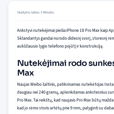
Skaitymo laikas: 5 Minutės
Ankstyvi nutekėjimai piešia iPhone 18 Pro Max kaip App
Sklandantys gandai nurodo didesnį svorį, storesnį rėmą 
aukščiausio lygio telefono pojūtį ir konstrukciją.
Nutekėjimai rodo sunkesn
Max
Naujas Weibo šaltinis, patikrinamas nutekėtojas Instant
daugiau nei 240 gramų, aplenkdamas ankstesnius sunki
Pro Max. Tai reikštų, kad naujasis Pro Max būtų mažd
kad jo rėmo storis artėtų prie 9 mm, palyginti su dabar