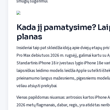
smūgių sugėrimui.
Kada jį pamatysime? La
planas
Insideriai taip pat skleidžia idėją apie dviejų etapų pr
Pro Max debiutuos 2026 m. rugsėjį, galimai kartu su
Standartinis iPhone 18 ir įvestaus lygio iPhone 18e var
laipsniškas leidimo modelis leidžia Apple sutelkti ište
prieinamumo langus mažesniems, pigesniems modeliams,
vėliau atsiųsti prekybai.
Vienas papildomas niuansas: antrosios kartos iPhone Ai
2026 metų flagmanais, dabar, regis, yra atidėtas neri