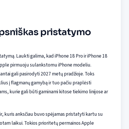
ipsniškas pristatymo
istatymą. Laukti galima, kad iPhone 18 Pro ir iPhone 18
 Apple pirmuoju sulankstomu iPhone modeliu.
iantai gali pasirodyti 2027 metų pradžioje. Toks
klius į flagmanų gamybą ir tuo pačiu praplėsti
 kurie gali būti gaminami kitose tiekimo linijose ar
r, kuris anksčiau buvo spėjamas pristatyti kartu su
botam laikui. Tokios prioritetų permainos Apple