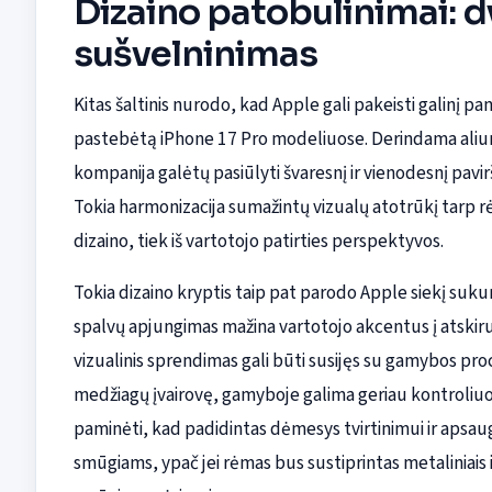
Dizaino patobulinimai: d
sušvelninimas
Kitas šaltinis nurodo, kad Apple gali pakeisti galinį p
pastebėtą iPhone 17 Pro modeliuose. Derindama aliumi
kompanija galėtų pasiūlyti švaresnį ir vienodesnį pavi
Tokia harmonizacija sumažintų vizualų atotrūkį tarp rėm
dizaino, tiek iš vartotojo patirties perspektyvos.
Tokia dizaino kryptis taip pat parodo Apple siekį suku
spalvų apjungimas mažina vartotojo akcentus į atskiru
vizualinis sprendimas gali būti susijęs su gamybos pr
medžiagų įvairovę, gamyboje galima geriau kontroliuot
paminėti, kad padidintas dėmesys tvirtinimui ir apsau
smūgiams, ypač jei rėmas bus sustiprintas metaliniais 