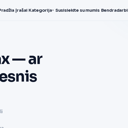
Pradžia
Įrašai
Kategorija
Susisiekite su mumis
Bendradarbi
x — ar
resnis
li