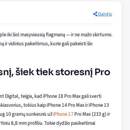
Dalytis
le iki šiol masyviausią flagmaną — ir ne mažo skirtumo.
ir vidinius pakeitimus, kurie gali pakeisti šio
į, šiek tiek storesnį Pro
 Digital, teigia, kad iPhone 18 Pro Max gali sverti
asvorius, tokius kaip iPhone 14 Pro Max ir iPhone 13
aug 10 gramų sunkesnis už
iPhone 17
Pro Max (233 g) ir
tiniu 8,8 mm profiliu. Tokie dydžio pasikeitimai