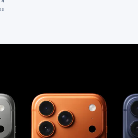
rą
as