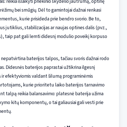
is: reikia išlaikyti priekinio skydelio jautrumą, optinę
brėžimų bei smūgių. Dėl to gamintojai dažnai renkasi
mentus, kurie prisideda prie bendro svorio. Be to,
 jutiklius, stabilizacijas ar naujas optines dalis (pvz.,
), taip pat gali lemti didesnį modulio poveikį korpuso
 nepatvirtina baterijos talpos, tačiau svoris dažnai rodo
. Didesnės baterijos paprastai užtikrina ilgesnį
s ir efektyviomis valdant šilumą programinėmis
rtotojams, kurie prioritetu laiko baterijos tarnavimo
ant talpą reikia balansavimo: platesnė baterija užima
ymo kitų komponentų, o tai galiausiai gali vesti prie
mentų.