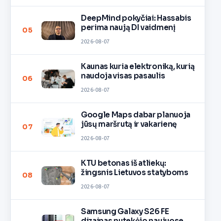
DeepMind pokyčiai: Hassabis
perima naują DI vaidmenį
05
2026-08-07
Kaunas kuria elektroniką, kurią
naudoja visas pasaulis
06
2026-08-07
Google Maps dabar planuoja
jūsų maršrutą ir vakarienę
07
2026-08-07
KTU betonas iš atliekų:
žingsnis Lietuvos statyboms
08
2026-08-07
Samsung Galaxy S26 FE
dizainas nutekėjo naujuose