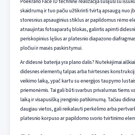
Poekrano Face ID techninė realizacija susijusi su iššūkia
skaidrumą ir tuo pačiu užtikrinti tvirtą apsaugą nuo į
storesnius apsauginius stiklus ar papildomus rėmo ele
atnaujintas fotoaparatų blokas, galintis apimti didesnius
periskopinius lęšius ar platesnio diapazono diafragmas
pločiui ir masės paskirstymui.
Ar didesnė baterija yra plano dalis? Nutekėjimai aiškiai
didesnes elementų talpas arba tvirtesnes konstrukcijas
veikimo laiką, ypač kartu su energijos taupymo lustai
priemonėmis. Tai gali būti svarbus privalumas tiems va
laiką ir visapusišką įrenginio patikimumą. Tačiau didin
daugiau vietos, gali reikalauti perkėlimo arba pertvark
platesnio korpuso ar papildomo svorio tvirtinimo ele