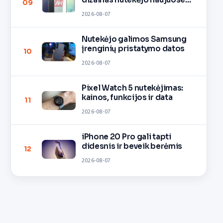
09
vaizduose
2026-08-07
Nutekėjo galimos Samsung
įrenginių pristatymo datos
10
2026-08-07
Pixel Watch 5 nutekėjimas:
kainos, funkcijos ir data
11
2026-08-07
iPhone 20 Pro gali tapti
didesnis ir beveik berėmis
12
2026-08-07