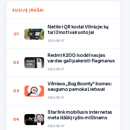
SUSIJĘ ĮRAŠAI
Netikri QR kodai Vilniuje: ką
turi žinoti vairuotojai
01
2026-08-07
Redmi K200: kodėl naujas
vardas gali pakeisti flagmanus
02
2026-08-07
Vilniaus „Bug Bounty“ bumas:
saugumo pamoka Lietuvai
03
2026-08-07
Starlink mobilusis internetas
meta iššūkį ryšio milžinams
04
2026-08-07