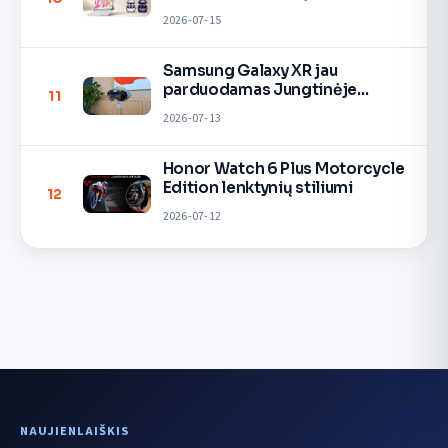
2026-07-15
Samsung Galaxy XR jau
parduodamas Jungtinėje
11
Karalystėje
2026-07-13
Honor Watch 6 Plus Motorcycle
Edition lenktynių stiliumi
12
2026-07-12
NAUJIENLAIŠKIS