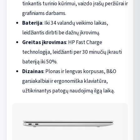
tinkantis turinio kūrimui, vaizdo įrašų peržiūrai ir
grafiniams darbams.
Baterija
: Iki 34 valandų veikimo laikas,
leidžiantis dirbti be dažnų įkrovimų.
Greitas įkrovimas
: HP Fast Charge
technologija, leidžianti per 30 minučių įkrauti
bateriją iki 50%.
Dizainas
: Plonas ir lengvas korpusas, B&O
garsiakalbiai ir ergonomiška klaviatūra,
užtikrinantys patogų naudojimą ilgą laiką.