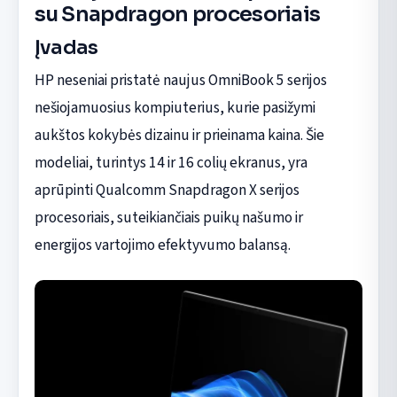
su Snapdragon procesoriais
Įvadas
HP neseniai pristatė naujus OmniBook 5 serijos
nešiojamuosius kompiuterius, kurie pasižymi
aukštos kokybės dizainu ir prieinama kaina. Šie
modeliai, turintys 14 ir 16 colių ekranus, yra
aprūpinti Qualcomm Snapdragon X serijos
procesoriais, suteikiančiais puikų našumo ir
energijos vartojimo efektyvumo balansą.