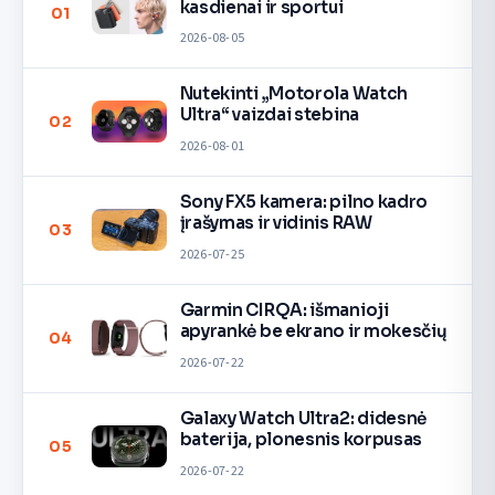
kasdienai ir sportui
01
2026-08-05
Nutekinti „Motorola Watch
Ultra“ vaizdai stebina
02
2026-08-01
Sony FX5 kamera: pilno kadro
įrašymas ir vidinis RAW
03
2026-07-25
Garmin CIRQA: išmanioji
apyrankė be ekrano ir mokesčių
04
2026-07-22
Galaxy Watch Ultra2: didesnė
baterija, plonesnis korpusas
05
2026-07-22