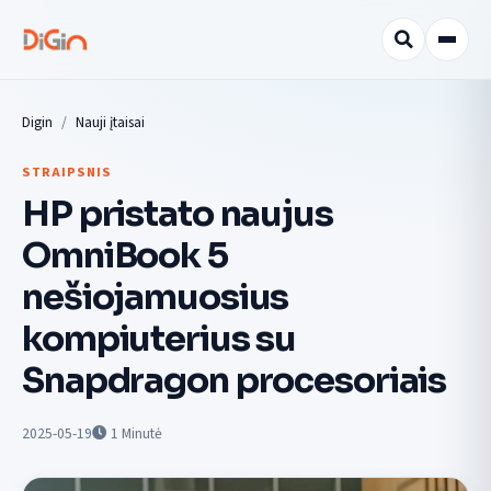
Digin
Nauji įtaisai
STRAIPSNIS
HP pristato naujus
OmniBook 5
nešiojamuosius
kompiuterius su
Snapdragon procesoriais
2025-05-19
1
Minutė