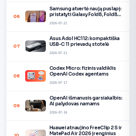
Samsung atvertė naują puslapį:
pristatyti Galaxy Fold8, Fold8
06
Ultra ir Flip8 lankstieji
2026-07-22
flagmanai.
Asus Adol HC112: kompaktiška
USB-C 11 prievadų stotelė
07
2026-07-21
Codex Micro: fizinis valdiklis
OpenAI Codex agentams
08
2026-07-17
OpenAI išmanusis garsiakalbis:
AI palydovas namams
09
2026-07-16
Huawei atnaujino FreeClip 2 S ir
MatePad Air 2026 įrenginius
10