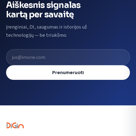
Aiškesnis signalas
kartą per savaitę
Įrenginiai, DI, saugumas ir istorijos už
technologijų — be triukšmo.
El. pašto adresas
Prenumeruoti