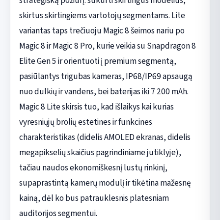
strategišką požiūrį: sukurti skirtingus modelius,
skirtus skirtingiems vartotojų segmentams. Lite
variantas taps trečiuoju Magic 8 šeimos nariu po
Magic 8 ir Magic 8 Pro, kurie veikia su Snapdragon 8
Elite Gen 5 ir orientuoti į premium segmentą,
pasiūlantys trigubas kameras, IP68/IP69 apsaugą
nuo dulkių ir vandens, bei baterijas iki 7 200 mAh.
Magic 8 Lite skirsis tuo, kad išlaikys kai kurias
vyresniųjų brolių estetines ir funkcines
charakteristikas (didelis AMOLED ekranas, didelis
megapikselių skaičius pagrindiniame jutiklyje),
tačiau naudos ekonomiškesnį lustų rinkinį,
supaprastintą kamerų modulį ir tikėtina mažesnę
kainą, dėl ko bus patrauklesnis platesniam
auditorijos segmentui.