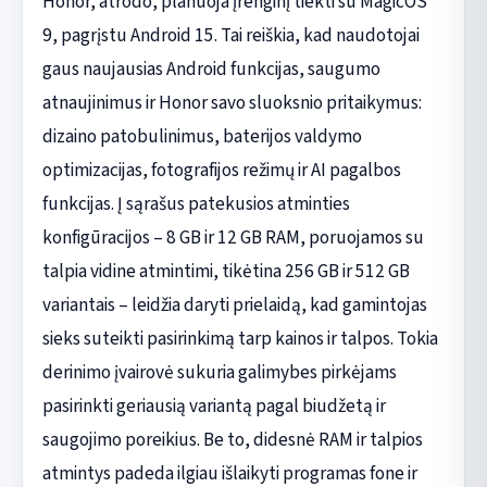
Honor, atrodo, planuoja įrenginį tiekti su MagicOS
9, pagrįstu Android 15. Tai reiškia, kad naudotojai
gaus naujausias Android funkcijas, saugumo
atnaujinimus ir Honor savo sluoksnio pritaikymus:
dizaino patobulinimus, baterijos valdymo
optimizacijas, fotografijos režimų ir AI pagalbos
funkcijas. Į sąrašus patekusios atminties
konfigūracijos – 8 GB ir 12 GB RAM, poruojamos su
talpia vidine atmintimi, tikėtina 256 GB ir 512 GB
variantais – leidžia daryti prielaidą, kad gamintojas
sieks suteikti pasirinkimą tarp kainos ir talpos. Tokia
derinimo įvairovė sukuria galimybes pirkėjams
pasirinkti geriausią variantą pagal biudžetą ir
saugojimo poreikius. Be to, didesnė RAM ir talpios
atmintys padeda ilgiau išlaikyti programas fone ir