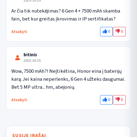
2025-10-25
Ar čia tik nutekėjimas? 6 Gen 4 + 7500 mAh skamba 
fain, bet kur greitas įkrovimas ir IP sertifikatas?
0
0
Atsakyti
bitinis
2025-10-25
Wow, 7500 mAh?! Neįtikėtina, Honor eina į baterijų 
karą. Jei kaina neperlenks, 6 Gen 4 užteks daugumai. 
Bet 5 MP ultra... hm, abejonių.
0
0
Atsakyti
SUSIJĘ ĮRAŠAI