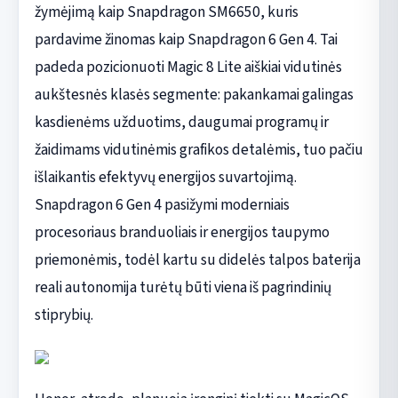
žymėjimą kaip Snapdragon SM6650, kuris
pardavime žinomas kaip Snapdragon 6 Gen 4. Tai
padeda pozicionuoti Magic 8 Lite aiškiai vidutinės
aukštesnės klasės segmente: pakankamai galingas
kasdienėms užduotims, daugumai programų ir
žaidimams vidutinėmis grafikos detalėmis, tuo pačiu
išlaikantis efektyvų energijos suvartojimą.
Snapdragon 6 Gen 4 pasižymi moderniais
procesoriaus branduoliais ir energijos taupymo
priemonėmis, todėl kartu su didelės talpos baterija
reali autonomija turėtų būti viena iš pagrindinių
stiprybių.