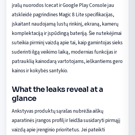
įrašų nuorodos Icecat ir Google Play Console jau
atskleidė pagrindines Magic 8 Lite specifikacijas,
įskaitant naudojamą lustų rinkinį, ekraną, kamerų
komplektaciją ir įspūdingą bateriją. Šie nutekėjimai
suteikia pirminį vaizdą apie tai, kaip gamintojas sieks
suderinti ilgą veikimo laiką, modernias funkcijas ir
patrauklią kainodarą vartotojams, ieškantiems gero
kainos ir kokybės santykio.
What the leaks reveal at a
glance
Ankstyvas produktų sąrašas nubrėžia aiškų
aparatinės įrangos profilį ir leidžia susidaryti pirmąjį
vaizdą apie įrenginio prioritetus. Jei pateikti