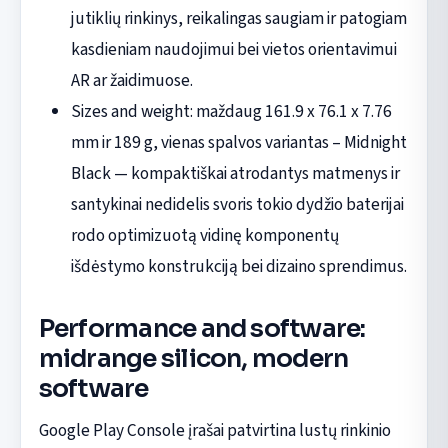
jutiklių rinkinys, reikalingas saugiam ir patogiam
kasdieniam naudojimui bei vietos orientavimui
AR ar žaidimuose.
Sizes and weight: maždaug 161.9 x 76.1 x 7.76
mm ir 189 g, vienas spalvos variantas – Midnight
Black — kompaktiškai atrodantys matmenys ir
santykinai nedidelis svoris tokio dydžio baterijai
rodo optimizuotą vidinę komponentų
išdėstymo konstrukciją bei dizaino sprendimus.
Performance and software:
midrange silicon, modern
software
Google Play Console įrašai patvirtina lustų rinkinio