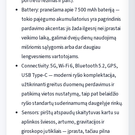
portreto režimas ir pan.).
Battery: pranešama apie 7 500 mAh bateriją —
tokio pajėgumo akumuliatorius yra pagrindinis
pardavimo akcentas: jis žada ilgesnį nei įprastai
veikimo laiką, galimai dvejų dienų naudojimą
mišriomis sąlygomis arba dar daugiau
lengvesniems vartotojams.
Connectivity: 5G, Wi‑Fi 6, Bluetooth 5.2, GPS,
USB Type‑C — moderni ryšio komplektacija,
užtikrinanti greitus duomenų perdavimus ir
patikimą vietos nustatymą, taip pat belaidžio
ryšio standartų suderinamumą daugelyje rinkų.
Sensors: pirštų atspaudų skaitytuvas kartu su
aplinkos šviesos, artumo, gravitacijos ir
giroskopo jutikliais — įprasta, tačiau pilna