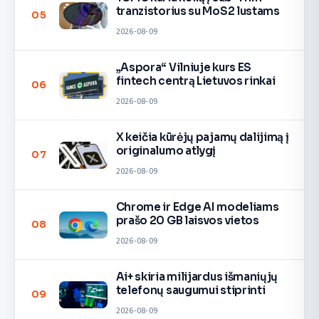
tranzistorius su MoS2 lustams
05
2026-08-09
„Aspora“ Vilniuje kurs ES
fintech centrą Lietuvos rinkai
06
2026-08-09
X keičia kūrėjų pajamų dalijimą į
originalumo atlygį
07
2026-08-09
Chrome ir Edge AI modeliams
prašo 20 GB laisvos vietos
08
2026-08-09
Ai+ skiria milijardus išmaniųjų
telefonų saugumui stiprinti
09
2026-08-09