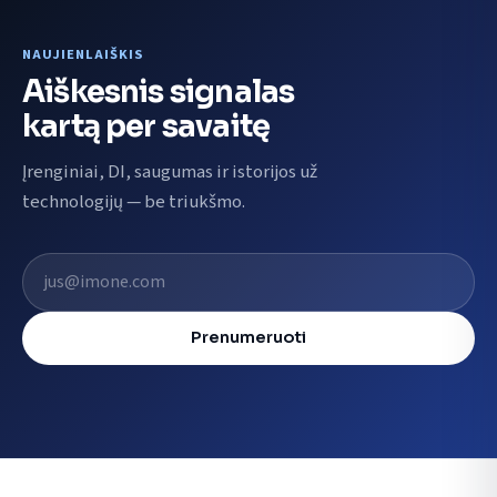
NAUJIENLAIŠKIS
Aiškesnis signalas
kartą per savaitę
Įrenginiai, DI, saugumas ir istorijos už
technologijų — be triukšmo.
El. pašto adresas
Prenumeruoti