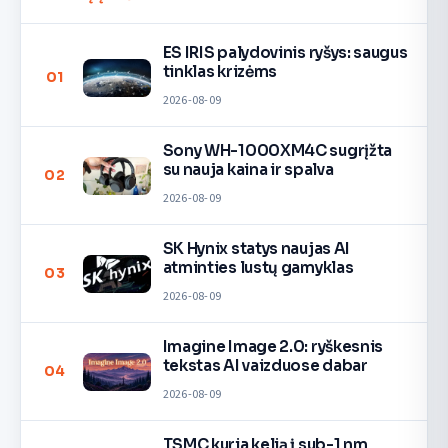
ES IRIS palydovinis ryšys: saugus
tinklas krizėms
01
2026-08-09
Sony WH-1000XM4C sugrįžta
su nauja kaina ir spalva
02
2026-08-09
SK Hynix statys naujas AI
atminties lustų gamyklas
03
2026-08-09
Imagine Image 2.0: ryškesnis
tekstas AI vaizduose dabar
04
2026-08-09
TSMC kuria kelią į sub-1 nm