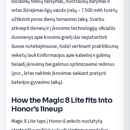
socialinių tinklų naršymas, nuotraukų darymas ir
retas žiūrėjimas ilgų vaizdo įrašų – 7 500 mAh turėtų
užtikrinti poros dienų tarnavimo laiką. Svarbu
atkreipti dėmesį ir į įkrovimo technologiją: oficialūs
duomenys apie krovimo greitį dar nepatvirtinti
šiuose nutekėjimuose, todėl vertinant praktiškumą
reikėtų laukti informacijos apie kabelinį ir galimą
belaidį įkrovimą bei galimus optimizavimo režimus
(pvz., lėtas naktinis įkrovimas siekiant pratęsti
baterijos gyvavimo laiką).
How the Magic 8 Lite fits into
Honor's lineup
Magic 8 Lite taps į Honor iš anksto nustatytą