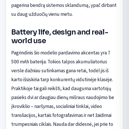
pagerina bendrą sistemos sklandumą, ypač dirbant
su daug užduočių vienu metu.
Battery life, design and real-
world use
Pagrindinis šio modelio pardavimo akcentas yra 7
500 mAh baterija. Tokios talpos akumuliatorius
versle dažniau sutinkamas gana retai, todėl jis iš
karto išsiskiria tarp konkurentų vidutinėje klasėje.
Praktikoje tai gali reikšti, kad dauguma vartotojų
pasieks dvi ar daugiau dienų mišraus naudojimo be
įkroviklio – naršymas, socialiniai tinklai, video
transliacijos, kartais fotografavimas ir net žaidimai
trumpesniais ciklais. Nauda dar didesnė, jei prie to