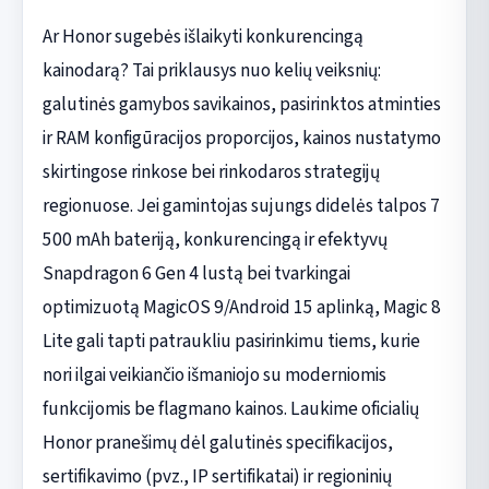
Ar Honor sugebės išlaikyti konkurencingą
kainodarą? Tai priklausys nuo kelių veiksnių:
galutinės gamybos savikainos, pasirinktos atminties
ir RAM konfigūracijos proporcijos, kainos nustatymo
skirtingose rinkose bei rinkodaros strategijų
regionuose. Jei gamintojas sujungs didelės talpos 7
500 mAh bateriją, konkurencingą ir efektyvų
Snapdragon 6 Gen 4 lustą bei tvarkingai
optimizuotą MagicOS 9/Android 15 aplinką, Magic 8
Lite gali tapti patraukliu pasirinkimu tiems, kurie
nori ilgai veikiančio išmaniojo su moderniomis
funkcijomis be flagmano kainos. Laukime oficialių
Honor pranešimų dėl galutinės specifikacijos,
sertifikavimo (pvz., IP sertifikatai) ir regioninių