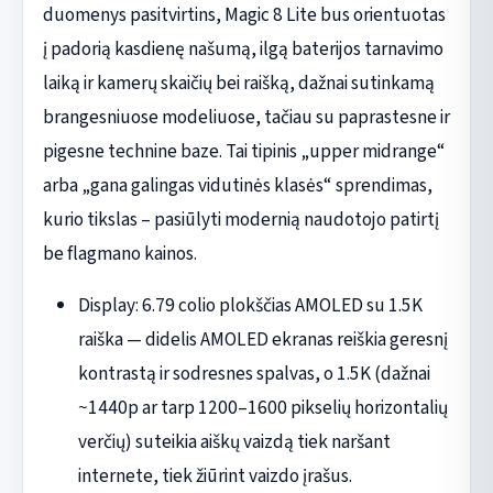
duomenys pasitvirtins, Magic 8 Lite bus orientuotas
į padorią kasdienę našumą, ilgą baterijos tarnavimo
laiką ir kamerų skaičių bei raišką, dažnai sutinkamą
brangesniuose modeliuose, tačiau su paprastesne ir
pigesne technine baze. Tai tipinis „upper midrange“
arba „gana galingas vidutinės klasės“ sprendimas,
kurio tikslas – pasiūlyti modernią naudotojo patirtį
be flagmano kainos.
Display: 6.79 colio plokščias AMOLED su 1.5K
raiška — didelis AMOLED ekranas reiškia geresnį
kontrastą ir sodresnes spalvas, o 1.5K (dažnai
~1440p ar tarp 1200–1600 pikselių horizontalių
verčių) suteikia aiškų vaizdą tiek naršant
internete, tiek žiūrint vaizdo įrašus.