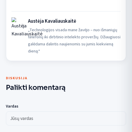
Austėja Kavaliauskaitė
„Technologijos visada mane žavėjo – nuo išmaniųjų
telefonų iki dirbtinio intelekto proveržių. Džiaugiuosi
galėdama dalintis naujienomis su jumis kiekvieną
dieną.“
DISKUSIJA
Palikti komentarą
Vardas