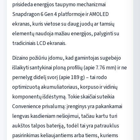
prisideda energijos taupymo mechanizmai
Snapdragon 6 Gen 4 platformoje ir AMOLED
ekranas, kuris vietose su daug juodų ar tamsių
elementų naudoja mažiau energijos, palyginti su
tradiciniais LCD ekranais.
Dizaino požiūriu įdomu, kad gamintojas sugebėjo
išlaikyti santykinai ploną profilių (apie 7.76 mm) ir ne
pernelyg didelį svorį (apie 189 g) – tai rodo
optimizuotą akumuliatoriaus, korpuso ir vidinių
komponentų išdėstymą. Tokie skaičiai suteikia
Convenience privalumą: įrenginys yra pakankamai
lengvas kasdieniam nešiojimui, tačiau kartu turi
aukštos talpos bateriją, todėl tai yra patrauklus
pasirinkimas keliaujantiems arba tiems, kuriems