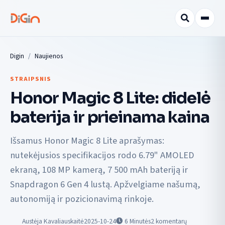
Digin
Naujienos
STRAIPSNIS
Honor Magic 8 Lite: didelė
baterija ir prieinama kaina
Išsamus Honor Magic 8 Lite aprašymas:
nutekėjusios specifikacijos rodo 6.79" AMOLED
ekraną, 108 MP kamerą, 7 500 mAh bateriją ir
Snapdragon 6 Gen 4 lustą. Apžvelgiame našumą,
autonomiją ir pozicionavimą rinkoje.
Austėja Kavaliauskaitė
2025-10-24
6
Minutės
2 komentarų