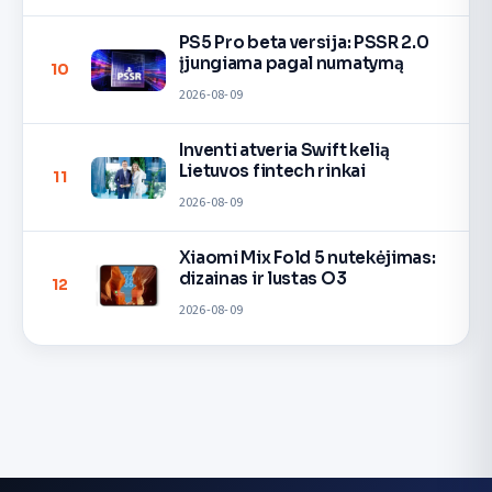
PS5 Pro beta versija: PSSR 2.0
įjungiama pagal numatymą
10
2026-08-09
Inventi atveria Swift kelią
Lietuvos fintech rinkai
11
2026-08-09
Xiaomi Mix Fold 5 nutekėjimas:
dizainas ir lustas O3
12
2026-08-09