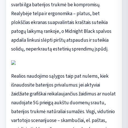
svarbi ilga baterijos trukmė be kompromisų.
Realybėje telpa ir ergonomika – platus, bet
plokščias ekranas suapvalintais kraštais suteikia
patogų laikymą rankoje, o Midnight Black spalvos
apdaila linkusi slėpti pirštų atspaudus ir suteikia
solidų, neperkrautą estetinių sprendimų įspūdį.
Realios naudojimo sąlygos taip pat nulems, kiek
išnaudosite baterijos privalumus: jei aktyviai
žaidžiate grafiškai reikalaujančius žaidimus ar nuolat
naudojate 5G prieigą aukštu duomenų srautu,
baterijos trukmė natūraliai sumažės. Visgi, vidutinio
vartotojo scenarijuose – skambučiai, el. paštas,