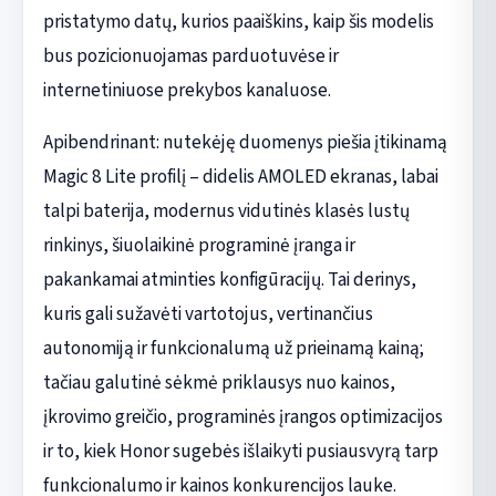
pristatymo datų, kurios paaiškins, kaip šis modelis
bus pozicionuojamas parduotuvėse ir
internetiniuose prekybos kanaluose.
Apibendrinant: nutekėję duomenys piešia įtikinamą
Magic 8 Lite profilį – didelis AMOLED ekranas, labai
talpi baterija, modernus vidutinės klasės lustų
rinkinys, šiuolaikinė programinė įranga ir
pakankamai atminties konfigūracijų. Tai derinys,
kuris gali sužavėti vartotojus, vertinančius
autonomiją ir funkcionalumą už prieinamą kainą;
tačiau galutinė sėkmė priklausys nuo kainos,
įkrovimo greičio, programinės įrangos optimizacijos
ir to, kiek Honor sugebės išlaikyti pusiausvyrą tarp
funkcionalumo ir kainos konkurencijos lauke.