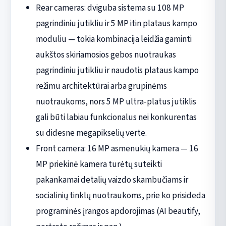
Rear cameras: dviguba sistema su 108 MP
pagrindiniu jutikliu ir 5 MP itin plataus kampo
moduliu — tokia kombinacija leidžia gaminti
aukštos skiriamosios gebos nuotraukas
pagrindiniu jutikliu ir naudotis plataus kampo
režimu architektūrai arba grupinėms
nuotraukoms, nors 5 MP ultra-platus jutiklis
gali būti labiau funkcionalus nei konkurentas
su didesne megapikselių verte.
Front camera: 16 MP asmenukių kamera — 16
MP priekinė kamera turėtų suteikti
pakankamai detalių vaizdo skambučiams ir
socialinių tinklų nuotraukoms, prie ko prisideda
programinės įrangos apdorojimas (AI beautify,