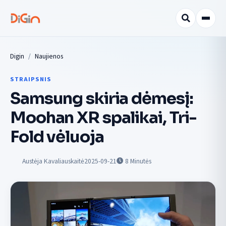
Digin
Naujienos
STRAIPSNIS
Samsung skiria dėmesį:
Moohan XR spalikai, Tri-
Fold vėluoja
Austėja Kavaliauskaitė
2025-09-21
8
Minutės