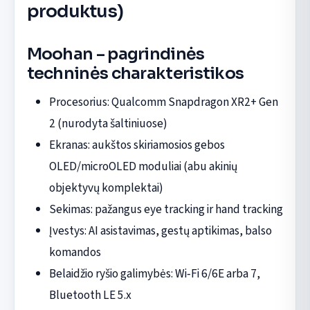
produktus)
Moohan – pagrindinės
techninės charakteristikos
Procesorius: Qualcomm Snapdragon XR2+ Gen
2 (nurodyta šaltiniuose)
Ekranas: aukštos skiriamosios gebos
OLED/microOLED moduliai (abu akinių
objektyvų komplektai)
Sekimas: pažangus eye tracking ir hand tracking
Įvestys: AI asistavimas, gestų aptikimas, balso
komandos
Belaidžio ryšio galimybės: Wi‑Fi 6/6E arba 7,
Bluetooth LE 5.x