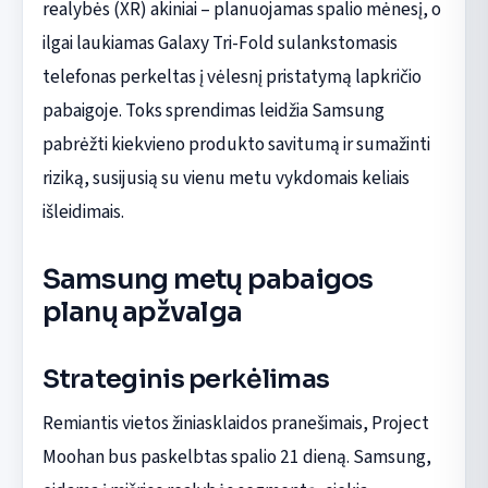
realybės (XR) akiniai – planuojamas spalio mėnesį, o
ilgai laukiamas Galaxy Tri-Fold sulankstomasis
telefonas perkeltas į vėlesnį pristatymą lapkričio
pabaigoje. Toks sprendimas leidžia Samsung
pabrėžti kiekvieno produkto savitumą ir sumažinti
riziką, susijusią su vienu metu vykdomais keliais
išleidimais.
Samsung metų pabaigos
planų apžvalga
Strateginis perkėlimas
Remiantis vietos žiniasklaidos pranešimais, Project
Moohan bus paskelbtas spalio 21 dieną. Samsung,