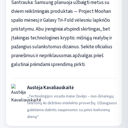
Santrauka: Samsung planuoja užbaigti metus su
dviem reikšmingais produktais — Project Moohan
spalio mėnesį ir Galaxy Tri-Fold vėlesniu lapkričio
pristatymu. Abu įrenginiai atspindi skirtingas, bet
įtakingas technologines kryptis: mišriąją realybę ir
pažangius sulankstomus dizainus. Sekite oficialius
pranešimus ir nepriklausomas apžvalgas prieš
galutinai priimdami sprendimą pirkti.
Austėja Kavaliauskaitė
„Technologijos visada mane žavėjo – nuo išmaniųjų
telefonų iki dirbtinio intelekto proveržių. Džiaugiuosi
galėdama dalintis naujienomis su jumis kiekvieną
dieną.“