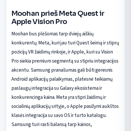
Moohan prieš Meta Quest ir
Apple Vision Pro
Moohan bus plėšomas tarp dviejų aiškių
konkurentų: Meta, kuri jau turi Quest šeimą ir stiprų
pozicijų VR žaidimų rinkoje, ir Apple, kuri su Vision
Pro siekia premium segmentą su stipriu integracijos
akcentu. Samsung pranašumas gali būti geresnis
Android aplikacijų palaikymas, platesnė teikiamų
paslaugų integracija su Galaxy ekosistema ir
konkurencinga kaina. Meta yra stipri žaidimų ir
socialinių aplikacijų srityje, o Apple pasižymi aukštos
klasės integracija su savo OS ir turto katalogu.
Samsung turi rasti balansą tarp kainos,