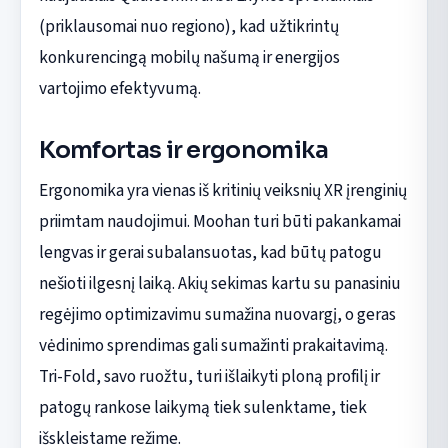
(priklausomai nuo regiono), kad užtikrintų
konkurencingą mobilų našumą ir energijos
vartojimo efektyvumą.
Komfortas ir ergonomika
Ergonomika yra vienas iš kritinių veiksnių XR įrenginių
priimtam naudojimui. Moohan turi būti pakankamai
lengvas ir gerai subalansuotas, kad būtų patogu
nešioti ilgesnį laiką. Akių sekimas kartu su panasiniu
regėjimo optimizavimu sumažina nuovargį, o geras
vėdinimo sprendimas gali sumažinti prakaitavimą.
Tri-Fold, savo ruožtu, turi išlaikyti ploną profilį ir
patogų rankose laikymą tiek sulenktame, tiek
išskleistame režime.