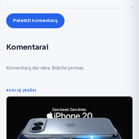
Pateikti komentarą
Komentarai
Komentarų dar nėra. Būkite pirmas.
SUSIJĘ ĮRAŠAI