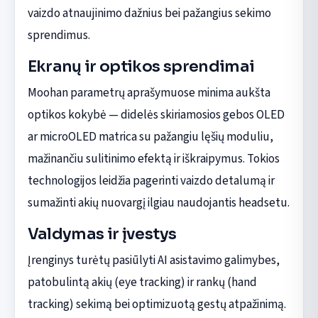
vaizdo atnaujinimo dažnius bei pažangius sekimo
sprendimus.
Ekranų ir optikos sprendimai
Moohan parametrų aprašymuose minima aukšta
optikos kokybė — didelės skiriamosios gebos OLED
ar microOLED matrica su pažangiu lęšių moduliu,
mažinančiu sulitinimo efektą ir iškraipymus. Tokios
technologijos leidžia pagerinti vaizdo detalumą ir
sumažinti akių nuovargį ilgiau naudojantis headsetu.
Valdymas ir įvestys
Įrenginys turėtų pasiūlyti AI asistavimo galimybes,
patobulintą akių (eye tracking) ir rankų (hand
tracking) sekimą bei optimizuotą gestų atpažinimą.