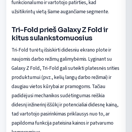
funkcionalumo ir vartotojo patirties, kad
užsitikrintų vietą šiame augančiame segmente.
Tri-Fold prieš Galaxy Z Fold ir
kitus sulankstomuosius
Tri-Fold turėtų išsiskirti didesniu ekrano plote ir
naujomis darbo režimų galimybėmis. Lyginant su
Galaxy Z Fold, Tri-Fold gali suteikti platesnės srities
produktumui (pvz., kelių langų darbo režimai) ir
daugiau vietos kūrybai ar pramogoms. Tačiau
padidėjusi mechanikos sudėtingumas reiškia
didesnį inžinerinį iššūkį ir potencialiai didesnę kainą,
tad vartotojo pasirinkimas priklausys nuo to, ar
papildoma funkcija pateisina kainos ir patvarumo