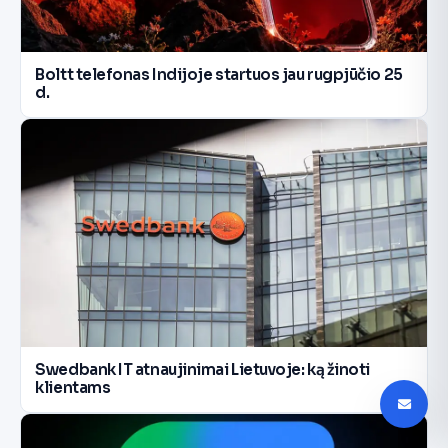
Boltt telefonas Indijoje startuos jau rugpjūčio 25
d.
Swedbank IT atnaujinimai Lietuvoje: ką žinoti
klientams