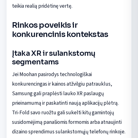
teikia realią pridėtinę vertę.
Rinkos poveikis ir
konkurencinis kontekstas
Įtaka XR ir sulankstomų
segmentams
Jei Moohan pasirodys technologiškai
konkurencingas ir kainos atžvilgiu patrauklus,
Samsung gali praplėsti lauko XR paslaugų
prieinamumą ir paskatinti naują aplikacijų plėtrą.
Tri-Fold savo ruožtu gali sukelti kitų gamintojų
susidomėjimą panašiomis formomis arba atnaujinti
dizaino sprendimus sulankstomųjų telefonų rinkoje.