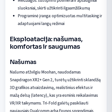
Medžiagos: sustiprinti polimerai ir apsauginiai
sluoksniai, skirti užtikrinti ilgaamžiškumą
Programinė įranga: optimizuotas multitasking ir
adaptuojami langų režimai
Eksploatacija: našumas,
komfortas ir saugumas
Našumas
Našumo atžvilgiu Moohan, naudodamas
Snapdragon XR2+ Gen 2, turėtų užtikrinti sklandžią
3D grafikos atvaizdavimą, realistinius efektus ir
mažą delsą (latency), kas yra esminis reikalavimas
VR/XR taikymams. Tri-Fold galėtų pasikliauti
naujausiais Qualcomm arba Exynos sprendimais