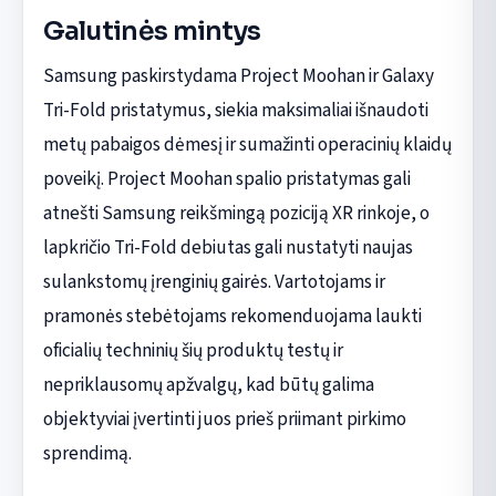
Galutinės mintys
Samsung paskirstydama Project Moohan ir Galaxy
Tri-Fold pristatymus, siekia maksimaliai išnaudoti
metų pabaigos dėmesį ir sumažinti operacinių klaidų
poveikį. Project Moohan spalio pristatymas gali
atnešti Samsung reikšmingą poziciją XR rinkoje, o
lapkričio Tri-Fold debiutas gali nustatyti naujas
sulankstomų įrenginių gairės. Vartotojams ir
pramonės stebėtojams rekomenduojama laukti
oficialių techninių šių produktų testų ir
nepriklausomų apžvalgų, kad būtų galima
objektyviai įvertinti juos prieš priimant pirkimo
sprendimą.