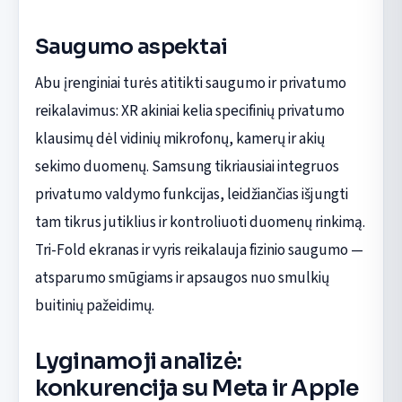
Saugumo aspektai
Abu įrenginiai turės atitikti saugumo ir privatumo
reikalavimus: XR akiniai kelia specifinių privatumo
klausimų dėl vidinių mikrofonų, kamerų ir akių
sekimo duomenų. Samsung tikriausiai integruos
privatumo valdymo funkcijas, leidžiančias išjungti
tam tikrus jutiklius ir kontroliuoti duomenų rinkimą.
Tri-Fold ekranas ir vyris reikalauja fizinio saugumo —
atsparumo smūgiams ir apsaugos nuo smulkių
buitinių pažeidimų.
Lyginamoji analizė:
konkurencija su Meta ir Apple