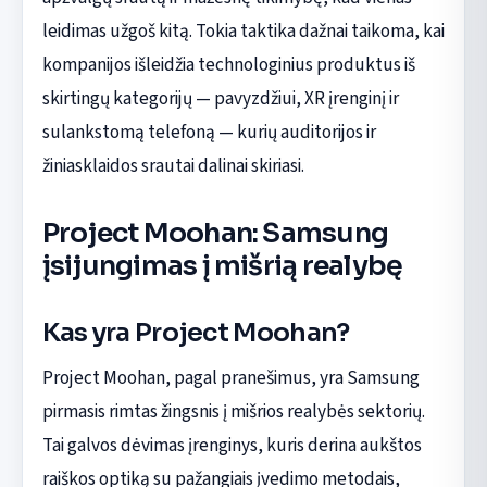
leidimas užgoš kitą. Tokia taktika dažnai taikoma, kai
kompanijos išleidžia technologinius produktus iš
skirtingų kategorijų — pavyzdžiui, XR įrenginį ir
sulankstomą telefoną — kurių auditorijos ir
žiniasklaidos srautai dalinai skiriasi.
Project Moohan: Samsung
įsijungimas į mišrią realybę
Kas yra Project Moohan?
Project Moohan, pagal pranešimus, yra Samsung
pirmasis rimtas žingsnis į mišrios realybės sektorių.
Tai galvos dėvimas įrenginys, kuris derina aukštos
raiškos optiką su pažangiais įvedimo metodais,