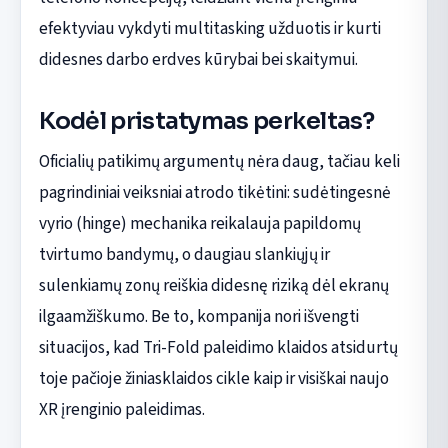
efektyviau vykdyti multitasking užduotis ir kurti
didesnes darbo erdves kūrybai bei skaitymui.
Kodėl pristatymas perkeltas?
Oficialių patikimų argumentų nėra daug, tačiau keli
pagrindiniai veiksniai atrodo tikėtini: sudėtingesnė
vyrio (hinge) mechanika reikalauja papildomų
tvirtumo bandymų, o daugiau slankiųjų ir
sulenkiamų zonų reiškia didesnę riziką dėl ekranų
ilgaamžiškumo. Be to, kompanija nori išvengti
situacijos, kad Tri-Fold paleidimo klaidos atsidurtų
toje pačioje žiniasklaidos cikle kaip ir visiškai naujo
XR įrenginio paleidimas.