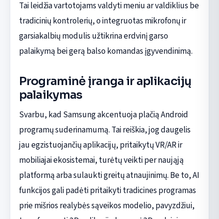
Tai leidžia vartotojams valdyti meniu ar valdiklius be
tradicinių kontrolerių, o integruotas mikrofonų ir
garsiakalbių modulis užtikrina erdvinį garso
palaikymą bei gerą balso komandas įgyvendinimą.
Programinė įranga ir aplikacijų
palaikymas
Svarbu, kad Samsung akcentuoja plačią Android
programų suderinamumą. Tai reiškia, jog daugelis
jau egzistuojančių aplikacijų, pritaikytų VR/AR ir
mobiliajai ekosistemai, turėtų veikti per naująją
platformą arba sulaukti greitų atnaujinimų. Be to, AI
funkcijos gali padėti pritaikyti tradicines programas
prie mišrios realybės sąveikos modelio, pavyzdžiui,