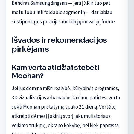
Bendras Samsung žingsnis — įeiti į XR ir tuo pat
metu tobulinti foldable segmentą — dar labiau
sustiprintų jos pozicijas mobiliųjų inovacijų fronte.
Išvados ir rekomendacijos
pirkėjams
Kam verta atidžiai stebėti
Moohan?
Jei jus domina mišri realybė, kūrybinės programos,
3D vizualizacijos arba naujos žaidimų patirtys, verta
sekti Moohan pristatymą spalio 21 dieną. Vertėtų
atkreipti dėmesį į akinių svorį, akumuliatoriaus
veikimo trukmę, ekrano kokybę, bei kiek paprasta