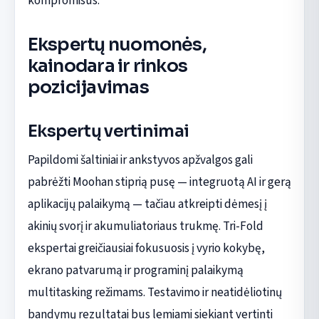
kompromisus.
Ekspertų nuomonės,
kainodara ir rinkos
pozicijavimas
Ekspertų vertinimai
Papildomi šaltiniai ir ankstyvos apžvalgos gali
pabrėžti Moohan stiprią pusę — integruotą AI ir gerą
aplikacijų palaikymą — tačiau atkreipti dėmesį į
akinių svorį ir akumuliatoriaus trukmę. Tri-Fold
ekspertai greičiausiai fokusuosis į vyrio kokybę,
ekrano patvarumą ir programinį palaikymą
multitasking režimams. Testavimo ir neatidėliotinų
bandymų rezultatai bus lemiami siekiant vertinti