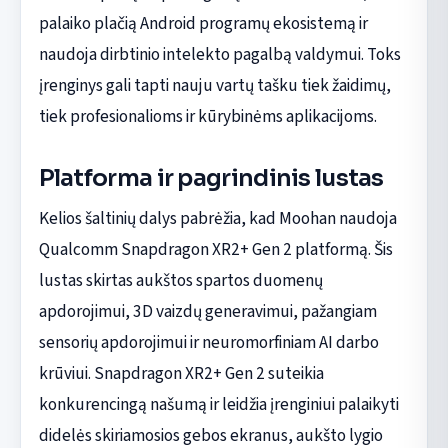
palaiko plačią Android programų ekosistemą ir
naudoja dirbtinio intelekto pagalbą valdymui. Toks
įrenginys gali tapti nauju vartų tašku tiek žaidimų,
tiek profesionalioms ir kūrybinėms aplikacijoms.
Platforma ir pagrindinis lustas
Kelios šaltinių dalys pabrėžia, kad Moohan naudoja
Qualcomm Snapdragon XR2+ Gen 2 platformą. Šis
lustas skirtas aukštos spartos duomenų
apdorojimui, 3D vaizdų generavimui, pažangiam
sensorių apdorojimui ir neuromorfiniam AI darbo
krūviui. Snapdragon XR2+ Gen 2 suteikia
konkurencingą našumą ir leidžia įrenginiui palaikyti
didelės skiriamosios gebos ekranus, aukšto lygio