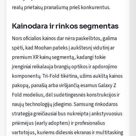
realų prietaisų pranašumą prieš konkurentus.
Kainodara ir rinkos segmentas
Nors oficialios kainos dar nėra paskelbtos, galima
spėti, kad Moohan pateks į aukštesnį vidutinį ar
premium XR kainų segmentą, kadangi tokie
įrenginiai reikalauja brangių optikos ir apdorojimo
komponentų. Tri-Fold tikėtina, užims aukštą kainos
pakopą, panašią arba viršijančią esamus Galaxy Z
Fold modelius, dėl sudėtingesnės konstrukcijos ir
naujų technologijų įdiegimo. Samsung rinkodaros
strategija greičiausiai bus nukreipta į ankstyvuosius
priėmėjus (early adopters) ir profesionalius
vartotojus, kuriems didesnis ekranas ir multitasking