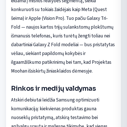
eidama į mišrios realybės segmentą, siekia
konkuruoti su tokiais žaidėjais kaip Meta (Quest
šeima) ir Apple (Vision Pro). Tuo pačiu Galaxy Tri-
Fold — naujos kartos trijų sulankstomų plokštumų
išmanusis telefonas, kuris turėtų žengti toliau nei
dabartiniai Galaxy Z Fold modeliai — bus pristatytas
vėliau, siekiant papildomų kokybės ir
ilgaamžiškumo patikrinimų bei tam, kad Projektas
Moohan išsiskirtų žiniasklaidos dėmesyje.
Rinkos ir medijų valdymas
Atskiri debiutai leidžia Samsung optimizuoti
komunikaciją: kiekvienas produktas gauna
nuoseklų pristatymą, atskirą testavimo bei
apžvalgų srautą ir mažesnę tikimybę, kad vienas