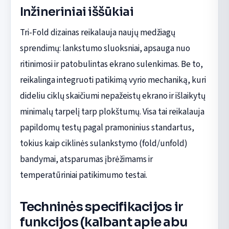
Inžineriniai iššūkiai
Tri-Fold dizainas reikalauja naujų medžiagų
sprendimų: lankstumo sluoksniai, apsauga nuo
ritinimosi ir patobulintas ekrano sulenkimas. Be to,
reikalinga integruoti patikimą vyrio mechaniką, kuri
dideliu ciklų skaičiumi nepažeistų ekrano ir išlaikytų
minimalų tarpelį tarp plokštumų. Visa tai reikalauja
papildomų testų pagal pramoninius standartus,
tokius kaip ciklinės sulankstymo (fold/unfold)
bandymai, atsparumas įbrėžimams ir
temperatūriniai patikimumo testai.
Techninės specifikacijos ir
funkcijos (kalbant apie abu