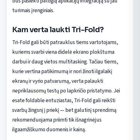
bus pasiekti patogią aplikacijų integraciją su jau
turimais įrenginiais.
Kam verta laukti Tri-Fold?
Tri-Fold gali būti patrauklus tiems vartotojams,
kuriems svarbi viena didelė ekrano plokštuma
darbui ir daug vietos multitasking. Tačiau tiems,
kurie vertina patikimumą ir nori žinoti ilgalaikį
ekranų ir vyrio patvarumą, verta palaukti
nepriklausomų testų po lapkričio pristatymo. Jei
esate foldable entuziastas, Tri-Fold gali reikšti
svarbų žingsnį į priekį — bet galutinį sprendimą
rekomenduojama priimti tik išnagrinėjus
ilgaamžiškumo duomenis ir kainą.