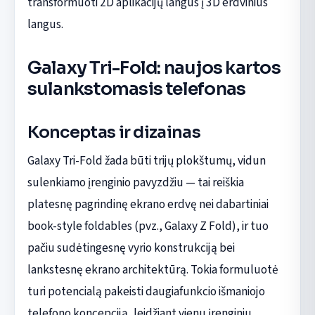
transformuoti 2D aplikacijų langus į 3D erdvinius
langus.
Galaxy Tri-Fold: naujos kartos
sulankstomasis telefonas
Konceptas ir dizainas
Galaxy Tri-Fold žada būti trijų plokštumų, vidun
sulenkiamo įrenginio pavyzdžiu — tai reiškia
platesnę pagrindinę ekrano erdvę nei dabartiniai
book-style foldables (pvz., Galaxy Z Fold), ir tuo
pačiu sudėtingesnę vyrio konstrukciją bei
lankstesnę ekrano architektūrą. Tokia formuluotė
turi potencialą pakeisti daugiafunkcio išmaniojo
telefono koncepciją, leidžiant vienu įrenginiu