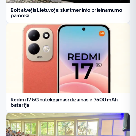
Bolt atvejis Lietuvoje: skaitmeninio prieinamumo
pamoka
Redmi 17 5G nutekėjimas: dizainas ir 7500 mAh
baterija