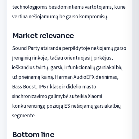
technologijomis besidomintiems vartotojams, kurie
vertina nešiojamumą be garso kompromisų.
Market relevance
Sound Party atsiranda perpildytoje nešiojamų garso
įrenginių rinkoje, tačiau orientuojasi į pirkėjus,
ieškančius tvirtų, garsių ir funkcionalių garsiakalbių
už prieinamą kainą. Harman AudioEFX derinimas,
Bass Boost, IP67 klasė ir didelio masto
sinchronizavimo galimybė suteikia Xiaomi
konkurencingą poziciją ES nešiojamų garsiakalbių
segmente.
Bottom line