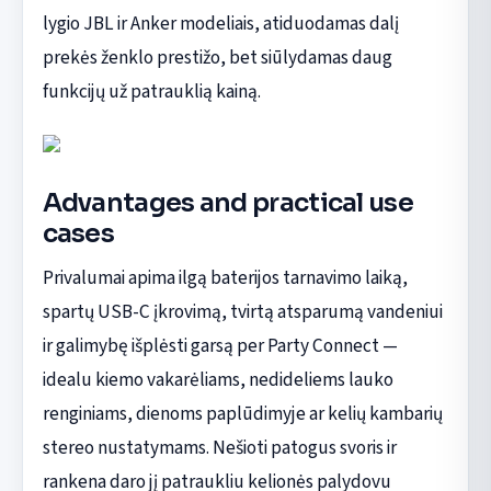
lygio JBL ir Anker modeliais, atiduodamas dalį
prekės ženklo prestižo, bet siūlydamas daug
funkcijų už patrauklią kainą.
Advantages and practical use
cases
Privalumai apima ilgą baterijos tarnavimo laiką,
spartų USB-C įkrovimą, tvirtą atsparumą vandeniui
ir galimybę išplėsti garsą per Party Connect —
idealu kiemo vakarėliams, nedideliems lauko
renginiams, dienoms paplūdimyje ar kelių kambarių
stereo nustatymams. Nešioti patogus svoris ir
rankena daro jį patraukliu kelionės palydovu