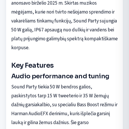
anonsavo birželio 2025 m. Skirtas muzikos
mėgėjams, kurie nori tvirto nešiojamo sprendimo ir
vakarėliams tinkamų funkcijų, Sound Party sujungia
50 W galią, IP67 apsaugą nuo dulkių ir vandens bei
platų prijungimo galimybių spektrą kompaktiškame
korpuse.
Key Features
Audio performance and tuning
Sound Party tiekia 50 W bendros galios,
paskirstytos tarp 15 W tweeterio ir 35 W žemųjų
dažnių garsiakalbio, su specialiu Bass Boost režimu ir
Harman AudioEFX derinimu, kuris išplečia garsinį
lauką ir gilina žemus dažnius. Šie garso