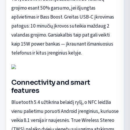
grojimo esant 50% garsumo, jei išjungtas
apšvietimas ir Bass Boost. Greitas USB-C įkrovimas
patogus: 10 minučių įkrovos suteikia maždaug 2
valandas grojimo. Garsiakalbis taip pat gali veikti
kaip 15W power bankas — įkraunant išmaniuosius
telefonus ir kitus įrenginius kelyje.
Connectivity and smart
features
Bluetooth 5.4 užtikrina belaidį ryšį, o NFC leidžia
vienu palietimu poruoti Android įrenginius, kuriuose
veikia 8.1 versija ir naujesnės. True Wireless Stereo
(TWS) palaiko dviejų vienetų sujungimą atskiroms