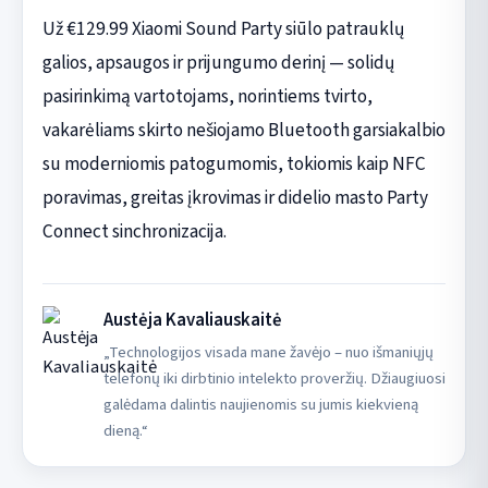
Už €129.99 Xiaomi Sound Party siūlo patrauklų
galios, apsaugos ir prijungumo derinį — solidų
pasirinkimą vartotojams, norintiems tvirto,
vakarėliams skirto nešiojamo Bluetooth garsiakalbio
su moderniomis patogumomis, tokiomis kaip NFC
poravimas, greitas įkrovimas ir didelio masto Party
Connect sinchronizacija.
Austėja Kavaliauskaitė
„Technologijos visada mane žavėjo – nuo išmaniųjų
telefonų iki dirbtinio intelekto proveržių. Džiaugiuosi
galėdama dalintis naujienomis su jumis kiekvieną
dieną.“