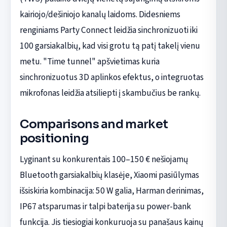
kairiojo/dešiniojo kanalų laidoms. Didesniems
renginiams Party Connect leidžia sinchronizuoti iki
100 garsiakalbių, kad visi grotu tą patį takelį vienu
metu. "Time tunnel" apšvietimas kuria
sinchronizuotus 3D aplinkos efektus, o integruotas
mikrofonas leidžia atsiliepti į skambučius be rankų.
Comparisons and market
positioning
Lyginant su konkurentais 100–150 € nešiojamų
Bluetooth garsiakalbių klasėje, Xiaomi pasiūlymas
išsiskiria kombinacija: 50 W galia, Harman derinimas,
IP67 atsparumas ir talpi baterija su power-bank
funkcija. Jis tiesiogiai konkuruoja su panašaus kainų