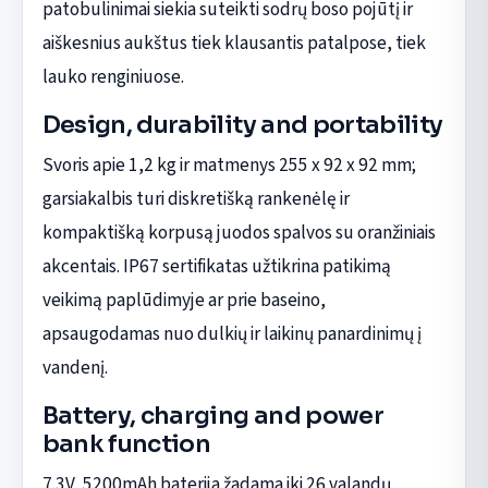
patobulinimai siekia suteikti sodrų boso pojūtį ir
aiškesnius aukštus tiek klausantis patalpose, tiek
lauko renginiuose.
Design, durability and portability
Svoris apie 1,2 kg ir matmenys 255 x 92 x 92 mm;
garsiakalbis turi diskretišką rankenėlę ir
kompaktišką korpusą juodos spalvos su oranžiniais
akcentais. IP67 sertifikatas užtikrina patikimą
veikimą paplūdimyje ar prie baseino,
apsaugodamas nuo dulkių ir laikinų panardinimų į
vandenį.
Battery, charging and power
bank function
7.3V, 5200mAh baterija žadama iki 26 valandų