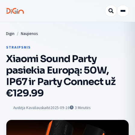
Digin
Naujienos
STRAIPSNIS
Xiaomi Sound Party
pasiekia Europą: 50W,
IP67 ir Party Connect už
€129.99
Austėja Kavaliauskaitė
2025-09-16
3
Minutės