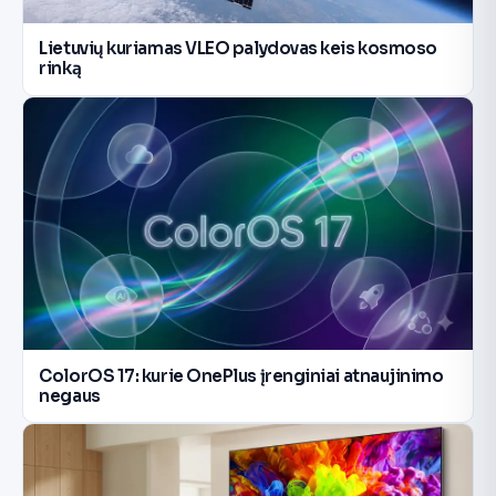
Lietuvių kuriamas VLEO palydovas keis kosmoso
rinką
ColorOS 17: kurie OnePlus įrenginiai atnaujinimo
negaus