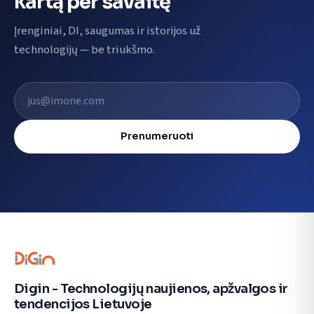
kartą per savaitę
Įrenginiai, DI, saugumas ir istorijos už
technologijų — be triukšmo.
El. pašto adresas
Prenumeruoti
Digin - Technologijų naujienos, apžvalgos ir
tendencijos Lietuvoje