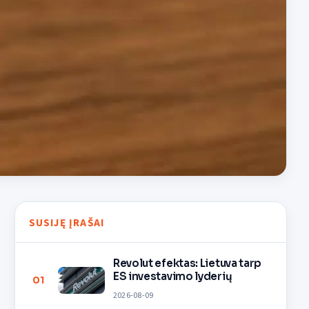
SUSIJĘ ĮRAŠAI
Revolut efektas: Lietuva tarp
ES investavimo lyderių
01
2026-08-09