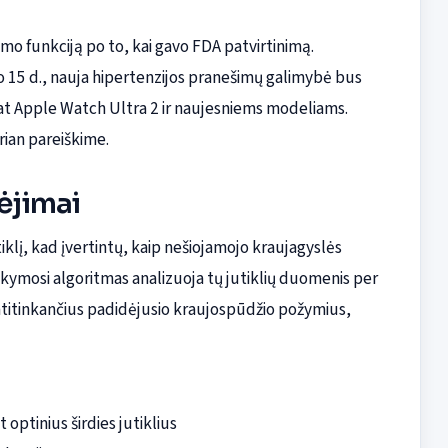
mo funkciją po to, kai gavo FDA patvirtinimą.
o 15 d., nauja hipertenzijos pranešimų galimybė bus
pat Apple Watch Ultra 2 ir naujesniems modeliams.
rian pareiškime.
pėjimai
klį, kad įvertintų, kaip nešiojamojo kraujagyslės
okymosi algoritmas analizuoja tų jutiklių duomenis per
 atitinkančius padidėjusio kraujospūdžio požymius,
optinius širdies jutiklius