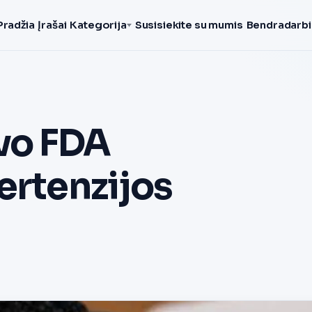
Pradžia
Įrašai
Kategorija
Susisiekite su mumis
Bendradarbi
vo FDA
ertenzijos