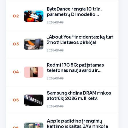
ByteDance rengia 10 trln.
parametrų DI modelio
02
mokymą
2026-08-09
„About You“ incidentas: ką turi
žinoti Lietuvos pirkėjai
03
2026-08-09
Redmi 17C 5G: pažįstamas
telefonas nauju vardu ir
04
spalvomis
2026-08-09
Samsung didina DRAM rinkos
atotrūkį 2026 m. II ketv.
05
2026-08-09
Apple padidino įrenginių
keitimo įskaitas JAV rinkoje