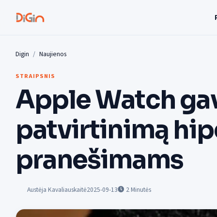
Digin
Naujienos
STRAIPSNIS
Apple Watch ga
patvirtinimą hip
pranešimams
Austėja Kavaliauskaitė
2025-09-13
2
Minutės