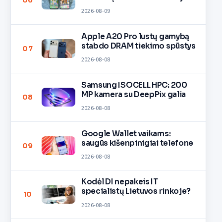
06
2026-08-09
Apple A20 Pro lustų gamybą
stabdo DRAM tiekimo spūstys
07
2026-08-08
Samsung ISOCELL HPC: 200
MP kamera su DeepPix galia
08
2026-08-08
Google Wallet vaikams:
saugūs kišenpinigiai telefone
09
2026-08-08
Kodėl DI nepakeis IT
specialistų Lietuvos rinkoje?
10
2026-08-08