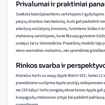
Privalumai ir praktiniai pan
Sveikata besirūpinantiems vartotojams ir gydytojams h
pasyvų atrankos mechanizmą, kuris gali paskatinti med
ankstyvą nustatymą žmonėms, turintiems širdies ir kr
stebėseną vartotojams, kurie fiksuoja gyvenimo būdo 
susiejus tai su telemedicina. Pranešimų modelis taip p
vienu anomaliniu matavimu, nes sprendimas grindžiam
Rinkos svarba ir perspektyv
Atsiradus kartu su naujų Apple Watch SE3, Series 11 ir
pranešimams sustiprina Apple poziciją nešiojamosios s
nei 150 šalių ir tvirto įrenginių ekosistemos Apple gali 
kraujagyslių stebėsenos srityje bei padidinti paklaus
sprendimams.