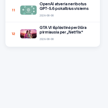
OpenAI atveria neribotus
GPT-5.6 pokalbius visiems
11
2026-08-08
GTA VI išplėstinė peržiūra
pirmiausia per „Netflix“
12
2026-08-08