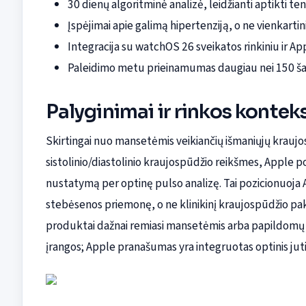
30 dienų algoritminė analizė, leidžianti aptikti te
Įspėjimai apie galimą hipertenziją, o ne vienkartin
Integracija su watchOS 26 sveikatos rinkiniu ir Ap
Paleidimo metu prieinamumas daugiau nei 150 šali
Palyginimai ir rinkos kontek
Skirtingai nuo mansetėmis veikiančių išmaniųjų kraujo
sistolinio/diastolinio kraujospūdžio reikšmes, Apple poži
nustatymą per optinę pulso analizę. Tai pozicionuoja 
stebėsenos priemonę, o ne klinikinį kraujospūdžio paka
produktai dažnai remiasi mansetėmis arba papildomų ju
įrangos; Apple pranašumas yra integruotas optinis jutik