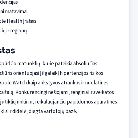
ndencijas
iai matavimai
ple Health įrašais
ų ir regionų
stas
spūdžio matuoklių, kurie pateikia absoliučias
ūris orientuojasi į ilgalaikį hipertenzijos rizikos
Apple Watch kaip ankstyvos atrankos ir nuolatinės
italą. Konkurencingi nešiojami įrenginiai ir sveikatos
tiklių rinkiniu, reikalaujančiu papildomos aparatinės
lis ir didelė įdiegta vartotojų bazė.