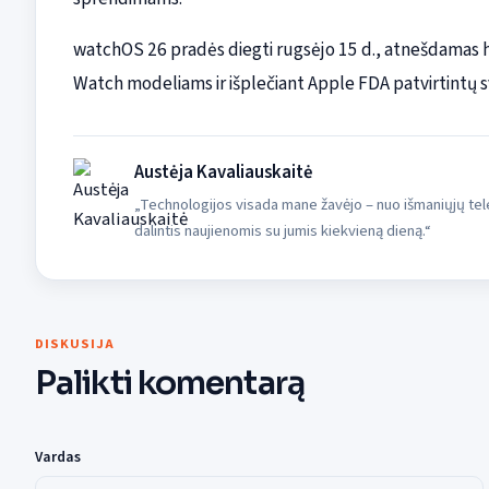
watchOS 26 pradės diegti rugsėjo 15 d., atnešdamas 
Watch modeliams ir išplečiant Apple FDA patvirtintų s
Austėja Kavaliauskaitė
„Technologijos visada mane žavėjo – nuo išmaniųjų tele
dalintis naujienomis su jumis kiekvieną dieną.“
DISKUSIJA
Palikti komentarą
Vardas