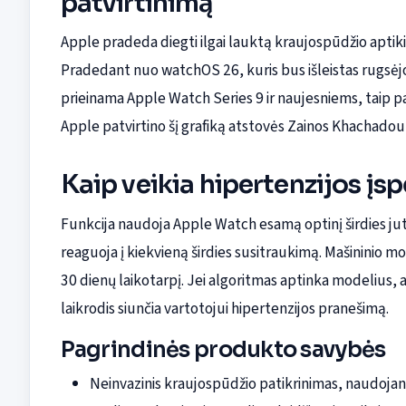
patvirtinimą
Apple pradeda diegti ilgai lauktą kraujospūdžio aptiki
Pradedant nuo watchOS 26, kuris bus išleistas rugsėj
prieinama Apple Watch Series 9 ir naujesniems, taip 
Apple patvirtino šį grafiką atstovės Zainos Khachadou
Kaip veikia hipertenzijos įs
Funkcija naudoja Apple Watch esamą optinį širdies juti
reaguoja į kiekvieną širdies susitraukimą. Mašininio m
30 dienų laikotarpį. Jei algoritmas aptinka modelius,
laikrodis siunčia vartotojui hipertenzijos pranešimą.
Pagrindinės produkto savybės
Neinvazinis kraujospūdžio patikrinimas, naudojant 