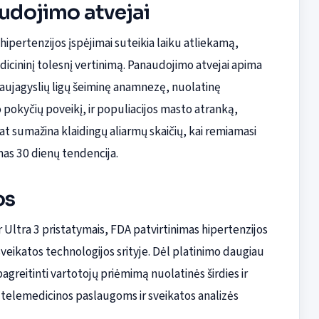
audojimo atvejai
ipertenzijos įspėjimai suteikia laiku atliekamą,
icininį tolesnį vertinimą. Panaudojimo atvejai apima
aujagyslių ligų šeiminę anamnezę, nuolatinę
pokyčių poveikį, ir populiacijos masto atranką,
at sumažina klaidingų aliarmų skaičių, kai remiamasi
as 30 dienų tendencija.
os
 Ultra 3 pristatymais, FDA patvirtinimas hipertenzijos
veikatos technologijos srityje. Dėl platinimo daugiau
pagreitinti vartotojų priėmimą nuolatinės širdies ir
ą telemedicinos paslaugoms ir sveikatos analizės