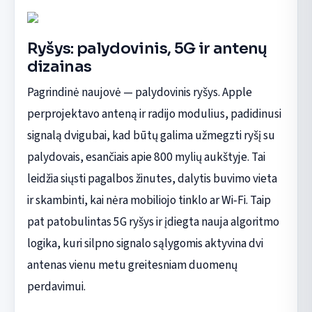
Ryšys: palydovinis, 5G ir antenų
dizainas
Pagrindinė naujovė — palydovinis ryšys. Apple
perprojektavo anteną ir radijo modulius, padidinusi
signalą dvigubai, kad būtų galima užmegzti ryšį su
palydovais, esančiais apie 800 mylių aukštyje. Tai
leidžia siųsti pagalbos žinutes, dalytis buvimo vieta
ir skambinti, kai nėra mobiliojo tinklo ar Wi‑Fi. Taip
pat patobulintas 5G ryšys ir įdiegta nauja algoritmo
logika, kuri silpno signalo sąlygomis aktyvina dvi
antenas vienu metu greitesniam duomenų
perdavimui.