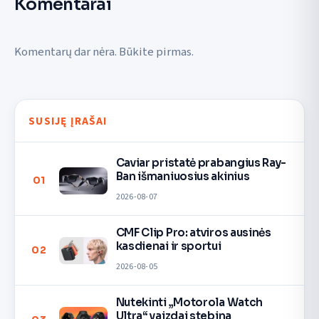
Komentarai
Komentarų dar nėra. Būkite pirmas.
SUSIJĘ ĮRAŠAI
Caviar pristatė prabangius Ray-
Ban išmaniuosius akinius
01
2026-08-07
CMF Clip Pro: atviros ausinės
kasdienai ir sportui
02
2026-08-05
Nutekinti „Motorola Watch
Ultra“ vaizdai stebina