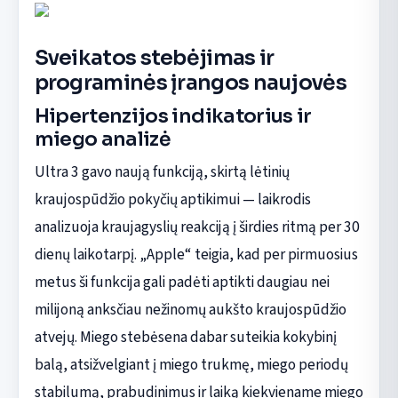
Sveikatos stebėjimas ir
programinės įrangos naujovės
Hipertenzijos indikatorius ir
miego analizė
Ultra 3 gavo naują funkciją, skirtą lėtinių
kraujospūdžio pokyčių aptikimui — laikrodis
analizuoja kraujagyslių reakciją į širdies ritmą per 30
dienų laikotarpį. „Apple“ teigia, kad per pirmuosius
metus ši funkcija gali padėti aptikti daugiau nei
milijoną anksčiau nežinomų aukšto kraujospūdžio
atvejų. Miego stebėsena dabar suteikia kokybinį
balą, atsižvelgiant į miego trukmę, miego periodų
stabilumą, prabudinimus ir laiką kiekviename miego