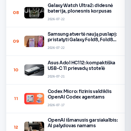
Galaxy Watch Ultra2: didesnė
baterija, plonesnis korpusas
08
2026-07-22
Samsung atvertė naują puslapį:
pristatyti Galaxy Fold8, Fold8
09
Ultra ir Flip8 lankstieji
2026-07-22
flagmanai.
Asus Adol HC112: kompaktiška
USB-C 11 prievadų stotelė
10
2026-07-21
Codex Micro: fizinis valdiklis
OpenAI Codex agentams
11
2026-07-17
OpenAI išmanusis garsiakalbis:
AI palydovas namams
12