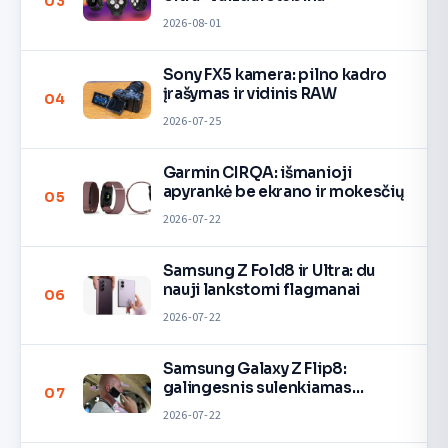
03
2026-08-01
Sony FX5 kamera: pilno kadro
įrašymas ir vidinis RAW
04
2026-07-25
Garmin CIRQA: išmanioji
apyrankė be ekrano ir mokesčių
05
2026-07-22
Samsung Z Fold8 ir Ultra: du
nauji lankstomi flagmanai
06
2026-07-22
Samsung Galaxy Z Flip8:
galingesnis sulenkiamas
07
telefonas
2026-07-22