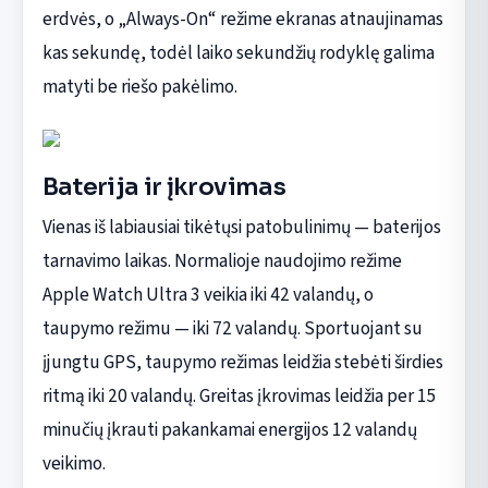
erdvės, o „Always-On“ režime ekranas atnaujinamas
kas sekundę, todėl laiko sekundžių rodyklę galima
matyti be riešo pakėlimo.
Baterija ir įkrovimas
Vienas iš labiausiai tikėtųsi patobulinimų — baterijos
tarnavimo laikas. Normalioje naudojimo režime
Apple Watch Ultra 3 veikia iki 42 valandų, o
taupymo režimu — iki 72 valandų. Sportuojant su
įjungtu GPS, taupymo režimas leidžia stebėti širdies
ritmą iki 20 valandų. Greitas įkrovimas leidžia per 15
minučių įkrauti pakankamai energijos 12 valandų
veikimo.