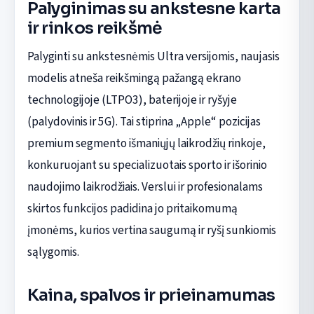
Palyginimas su ankstesne karta
ir rinkos reikšmė
Palyginti su ankstesnėmis Ultra versijomis, naujasis
modelis atneša reikšmingą pažangą ekrano
technologijoje (LTPO3), baterijoje ir ryšyje
(palydovinis ir 5G). Tai stiprina „Apple“ pozicijas
premium segmento išmaniųjų laikrodžių rinkoje,
konkuruojant su specializuotais sporto ir išorinio
naudojimo laikrodžiais. Verslui ir profesionalams
skirtos funkcijos padidina jo pritaikomumą
įmonėms, kurios vertina saugumą ir ryšį sunkiomis
sąlygomis.
Kaina, spalvos ir prieinamumas