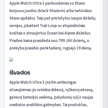
Apple Watch Ultra 3 parduodamas su titano
korpusu juodos (black titanium) arba natūralios
titano apdailos. Taip pat pristatytos naujos dirželių
versijos, įskaitant Trail Loop su atspindinčiais
kraštais ir atnaujintus Ocean bei Alpine dirželius.
Pradinė kaina prasideda nuo 799 JAV dolerių, o
prekyba prasidės penktadienį, rugsėjo 19 dieną.
Išvados
Apple Watch Ultra 3 yra itin ambicingas
atnaujinimas: jis suteikia didesnį, ryškesnį ekraną,
geresnį baterijos veikimą, palydovinį ryšį ir naujas
sveikatos analitikos galimybes. Tai produktas,