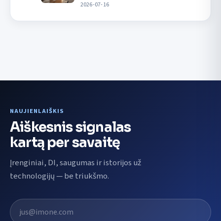
2026-07-16
NAUJIENLAIŠKIS
Aiškesnis signalas
kartą per savaitę
Įrenginiai, DI, saugumas ir istorijos už
technologijų — be triukšmo.
El. pašto adresas