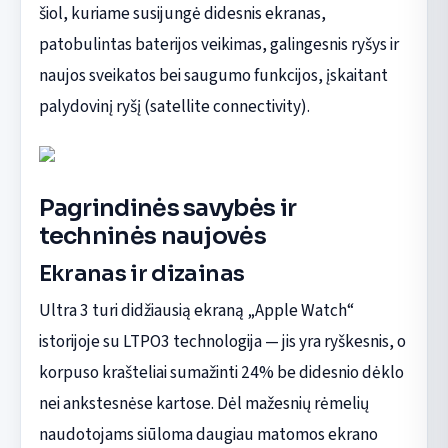
šiol, kuriame susijungė didesnis ekranas,
patobulintas baterijos veikimas, galingesnis ryšys ir
naujos sveikatos bei saugumo funkcijos, įskaitant
palydovinį ryšį (satellite connectivity).
Pagrindinės savybės ir
techninės naujovės
Ekranas ir dizainas
Ultra 3 turi didžiausią ekraną „Apple Watch“
istorijoje su LTPO3 technologija — jis yra ryškesnis, o
korpuso krašteliai sumažinti 24% be didesnio dėklo
nei ankstesnėse kartose. Dėl mažesnių rėmelių
naudotojams siūloma daugiau matomos ekrano