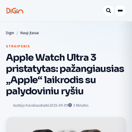
Digin
Nauji įtaisai
STRAIPSNIS
Apple Watch Ultra 3
pristatytas: pažangiausias
„Apple“ laikrodis su
palydoviniu ryšiu
Austėja Kavaliauskaitė
2025-09-09
3
Minutės