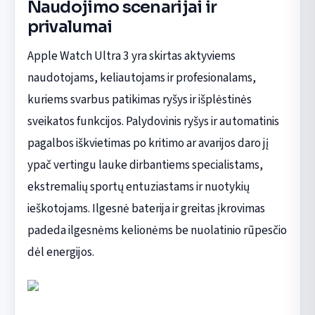
Naudojimo scenarijai ir
privalumai
Apple Watch Ultra 3 yra skirtas aktyviems
naudotojams, keliautojams ir profesionalams,
kuriems svarbus patikimas ryšys ir išplėstinės
sveikatos funkcijos. Palydovinis ryšys ir automatinis
pagalbos iškvietimas po kritimo ar avarijos daro jį
ypač vertingu lauke dirbantiems specialistams,
ekstremalių sportų entuziastams ir nuotykių
ieškotojams. Ilgesnė baterija ir greitas įkrovimas
padeda ilgesnėms kelionėms be nuolatinio rūpesčio
dėl energijos.