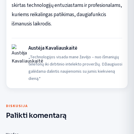
skirtas technologijų entuziastams ir profesionalams,
kuriems reikalingas patikimas, daugiafunkcis
išmanusis laikrodis.
Austėja Kavaliauskaitė
„Technologijos visada mane žavėjo – nuo išmaniųjų
telefonų iki dirbtinio intelekto proveržių. Džiaugiuosi
galėdama dalintis naujienomis su jumis kiekvieną
dieną.“
DISKUSIJA
Palikti komentarą