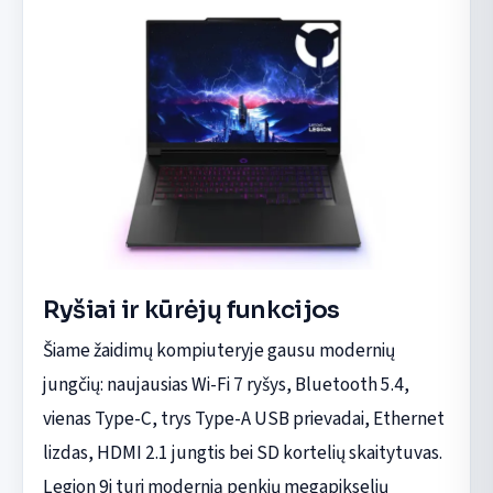
Ryšiai ir kūrėjų funkcijos
Šiame žaidimų kompiuteryje gausu modernių
jungčių: naujausias Wi-Fi 7 ryšys, Bluetooth 5.4,
vienas Type-C, trys Type-A USB prievadai, Ethernet
lizdas, HDMI 2.1 jungtis bei SD kortelių skaitytuvas.
Legion 9i turi modernią penkių megapikselių