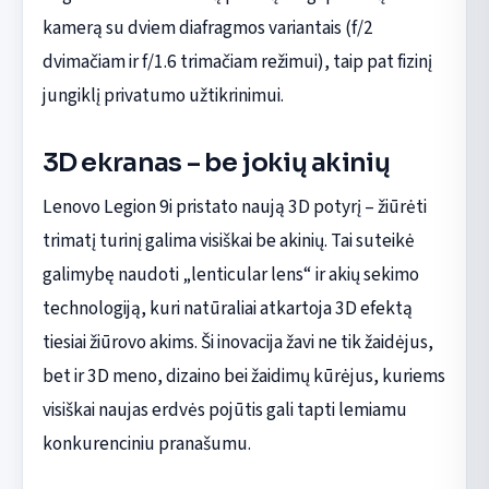
kamerą su dviem diafragmos variantais (f/2
dvimačiam ir f/1.6 trimačiam režimui), taip pat fizinį
jungiklį privatumo užtikrinimui.
3D ekranas – be jokių akinių
Lenovo Legion 9i pristato naują 3D potyrį – žiūrėti
trimatį turinį galima visiškai be akinių. Tai suteikė
galimybę naudoti „lenticular lens“ ir akių sekimo
technologiją, kuri natūraliai atkartoja 3D efektą
tiesiai žiūrovo akims. Ši inovacija žavi ne tik žaidėjus,
bet ir 3D meno, dizaino bei žaidimų kūrėjus, kuriems
visiškai naujas erdvės pojūtis gali tapti lemiamu
konkurenciniu pranašumu.