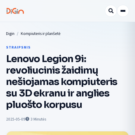
Digin
Kompiuteris ir planšetė
STRAIPSNIS
Lenovo Legion 9i:
revoliucinis žaidimų
nešiojamas kompiuteris
su 3D ekranu ir anglies
pluošto korpusu
2025-05-09
3
Minutės