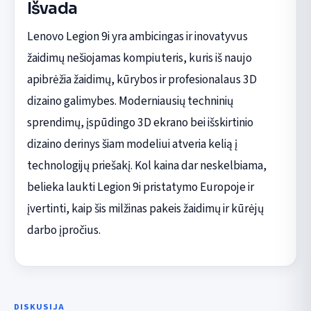
Išvada
Lenovo Legion 9i yra ambicingas ir inovatyvus
žaidimų nešiojamas kompiuteris, kuris iš naujo
apibrėžia žaidimų, kūrybos ir profesionalaus 3D
dizaino galimybes. Moderniausių techninių
sprendimų, įspūdingo 3D ekrano bei išskirtinio
dizaino derinys šiam modeliui atveria kelią į
technologijų priešakį. Kol kaina dar neskelbiama,
belieka laukti Legion 9i pristatymo Europoje ir
įvertinti, kaip šis milžinas pakeis žaidimų ir kūrėjų
darbo įpročius.
DISKUSIJA