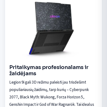
Pritaikymas profesionalams ir
žaidėjams
Legion 9i gali 3D režimu paleisti jau trisdešimt
populiariausių žaidimų, tarp kurių – Cyberpunk
2077, Black Myth: Wukong, Forza Horizon 5,
Genshin Impact ir God of War Ragnarök. Tai idealus