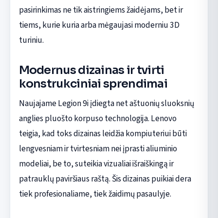
pasirinkimas ne tik aistringiems žaidėjams, bet ir
tiems, kurie kuria arba mėgaujasi moderniu 3D
turiniu.
Modernus dizainas ir tvirti
konstrukciniai sprendimai
Naujajame Legion 9i įdiegta net aštuonių sluoksnių
anglies pluošto korpuso technologija. Lenovo
teigia, kad toks dizainas leidžia kompiuteriui būti
lengvesniam ir tvirtesniam nei įprasti aliuminio
modeliai, be to, suteikia vizualiai išraiškingą ir
patrauklų paviršiaus raštą. Šis dizainas puikiai dera
tiek profesionaliame, tiek žaidimų pasaulyje.