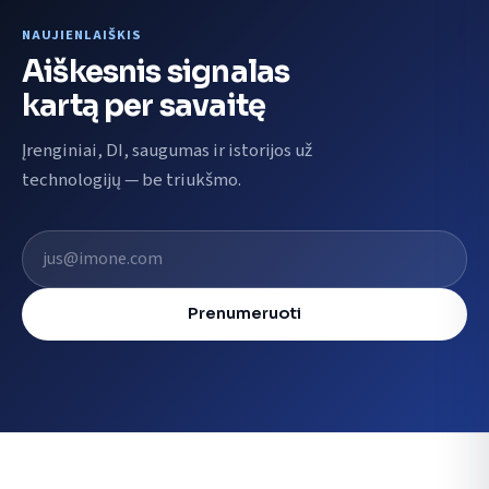
NAUJIENLAIŠKIS
Aiškesnis signalas
kartą per savaitę
Įrenginiai, DI, saugumas ir istorijos už
technologijų — be triukšmo.
El. pašto adresas
Prenumeruoti