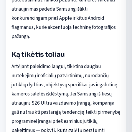
atnaujinimas padeda Samsung išlikti
konkurencingam prieš Apple ir kitus Android
flagmanus, kurie akcentuoja techninę fotografijos
pažangą.
Ką tikėtis toliau
Artėjant paleidimo langui, tikėtina daugiau
nutekėjimų ir oficialių patvirtinimų, nurodančių
jutiklių dydžius, objektyvų specifikacijas ir galutinę
kameros salelės išdėstymą. Jei Samsung iš tiesų
atnaujins S26 Ultra vaizdavimo įrangą, kompanija
gali nutraukti pastarąją tendenciją teikti pirmenybę
programinei įrangai prieš esminius jutiklių
pakeitimus — pokytį, kuris galėtų perstumti