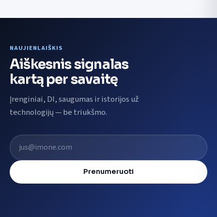
NAUJIENLAIŠKIS
Aiškesnis signalas
kartą per savaitę
Įrenginiai, DI, saugumas ir istorijos už
technologijų — be triukšmo.
El. pašto adresas
Prenumeruoti