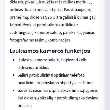
didesnių pikselių ir aukštesnės raiškos modulių,
būtinas dizaino persvarstymas. Pasak naujausių
pranešimų, didesnis S26 Ultra galinis iškilimas gali
talpinti ženkliai patobulintus jutiklius ir
sudėtingesnę kameros salelę, palaikančią įvairias
fotografavimo režimų kombinacijas.
Laukiamos kameros funkcijos
Išplėsta kameros salelė, talpinanti kelis
didesnius jutiklius
Galimi patobulinimai optiniam telefoto
priartinimui ir periskopo objektyvo našumui
Geresnis našumas silpno apšvietimo sąlygomis
dėl didesnių pikselių ir patobulintų skaičiavimo
procesų