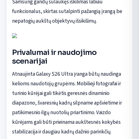
Samsung gandų sulaukęs iškilimas labiau
funkcionalus, skirtas sutalpinti pažangią įrangą be
nepatogių aukštų objektyvų išsikišimų.
Privalumai ir naudojimo
scenarijai
Atnaujinta Galaxy S26 Ultra įranga būtų naudinga
kelioms naudotojų grupėms. Mobilieji fotografai ir
turinio kūrėjai gali tikėtis geresnės dinaminio
diapazono, švaresnių kadrų silpname apšvietime ir
patikimesnio ilgų nuotolių priartinimo. Vaizdo
kūrėjams gali būti prieinama aukštesnės kokybės
stabilizacija ir daugiau kadrų dažnio parinkčių.