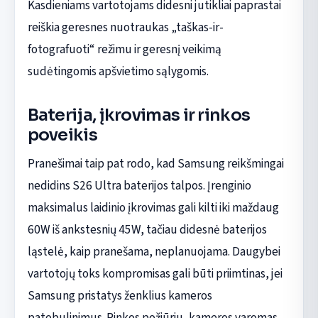
Kasdieniams vartotojams didesni jutikliai paprastai
reiškia geresnes nuotraukas „taškas-ir-
fotografuoti“ režimu ir geresnį veikimą
sudėtingomis apšvietimo sąlygomis.
Baterija, įkrovimas ir rinkos
poveikis
Pranešimai taip pat rodo, kad Samsung reikšmingai
nedidins S26 Ultra baterijos talpos. Įrenginio
maksimalus laidinio įkrovimas gali kilti iki maždaug
60W iš ankstesnių 45W, tačiau didesnė baterijos
ląstelė, kaip pranešama, neplanuojama. Daugybei
vartotojų toks kompromisas gali būti priimtinas, jei
Samsung pristatys ženklius kameros
patobulinimus. Rinkos požiūriu, kameros varomas