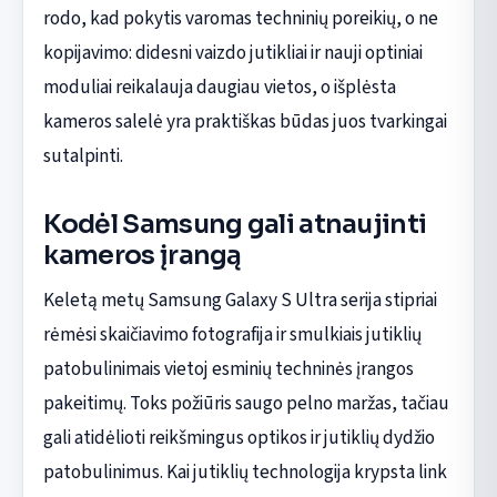
rodo, kad pokytis varomas techninių poreikių, o ne
kopijavimo: didesni vaizdo jutikliai ir nauji optiniai
moduliai reikalauja daugiau vietos, o išplėsta
kameros salelė yra praktiškas būdas juos tvarkingai
sutalpinti.
Kodėl Samsung gali atnaujinti
kameros įrangą
Keletą metų Samsung Galaxy S Ultra serija stipriai
rėmėsi skaičiavimo fotografija ir smulkiais jutiklių
patobulinimais vietoj esminių techninės įrangos
pakeitimų. Toks požiūris saugo pelno maržas, tačiau
gali atidėlioti reikšmingus optikos ir jutiklių dydžio
patobulinimus. Kai jutiklių technologija krypsta link