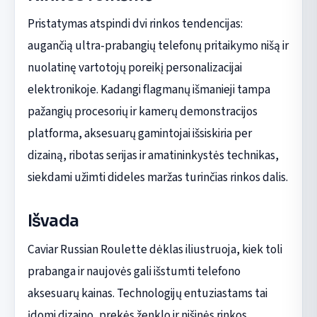
Pristatymas atspindi dvi rinkos tendencijas:
augančią ultra-prabangių telefonų pritaikymo nišą ir
nuolatinę vartotojų poreikį personalizacijai
elektronikoje. Kadangi flagmanų išmanieji tampa
pažangių procesorių ir kamerų demonstracijos
platforma, aksesuarų gamintojai išsiskiria per
dizainą, ribotas serijas ir amatininkystės technikas,
siekdami užimti dideles maržas turinčias rinkos dalis.
Išvada
Caviar Russian Roulette dėklas iliustruoja, kiek toli
prabanga ir naujovės gali išstumti telefono
aksesuarų kainas. Technologijų entuziastams tai
įdomi dizaino, prekės ženklo ir nišinės rinkos