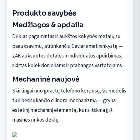
Produkto savybės
Medžiagos & apdaila
Dėklas pagamintas iš aukštos kokybės metalų su
paauksavimu, atitinkančiu Caviar amatininkystę —
24K auksuotos detalės ir individualus apdirbimas,
skirtas kolekcionieriams ir prabangos vartotojams.
Mechaninė naujovė
Skirtingai nuo įprastų telefono korpusų, šis modelis
turi besisukančio cilindro mechanizmą — grynai
estetinį mechaninį elementą, kuris išskiria jį iš
masinės rinkos dėklų.