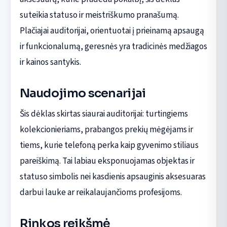
suteikia statuso ir meistriškumo pranašumą.
Plačiajai auditorijai, orientuotai į prieinamą apsaugą
ir funkcionalumą, geresnės yra tradicinės medžiagos
ir kainos santykis.
Naudojimo scenarijai
Šis dėklas skirtas siaurai auditorijai: turtingiems
kolekcionieriams, prabangos prekių mėgėjams ir
tiems, kurie telefoną perka kaip gyvenimo stiliaus
pareiškimą. Tai labiau eksponuojamas objektas ir
statuso simbolis nei kasdienis apsauginis aksesuaras
darbui lauke ar reikalaujančioms profesijoms.
Rinkos reikšmė