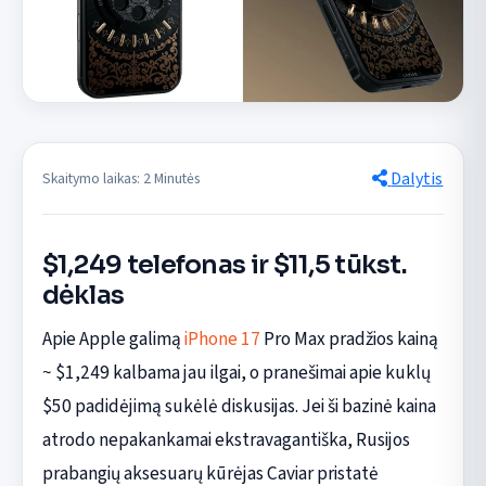
Dalytis
Skaitymo laikas: 2 Minutės
$1,249 telefonas ir $11,5 tūkst.
dėklas
Apie Apple galimą
iPhone 17
Pro Max pradžios kainą
~ $1,249 kalbama jau ilgai, o pranešimai apie kuklų
$50 padidėjimą sukėlė diskusijas. Jei ši bazinė kaina
atrodo nepakankamai ekstravagantiška, Rusijos
prabangių aksesuarų kūrėjas Caviar pristatė