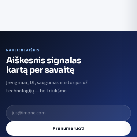
NAUJIENLAIŠKIS
Aiškesnis signalas
kartą per savaitę
Įrenginiai, DI, saugumas ir istorijos už
technologijų — be triukšmo.
El. pašto adresas
Prenumeruoti