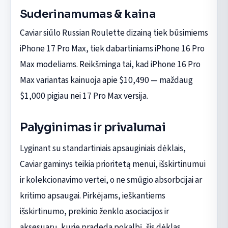
Suderinamumas & kaina
Caviar siūlo Russian Roulette dizainą tiek būsimiems
iPhone 17 Pro Max, tiek dabartiniams iPhone 16 Pro
Max modeliams. Reikšminga tai, kad iPhone 16 Pro
Max variantas kainuoja apie $10,490 — maždaug
$1,000 pigiau nei 17 Pro Max versija.
Palyginimas ir privalumai
Lyginant su standartiniais apsauginiais dėklais,
Caviar gaminys teikia prioritetą menui, išskirtinumui
ir kolekcionavimo vertei, o ne smūgio absorbcijai ar
kritimo apsaugai. Pirkėjams, ieškantiems
išskirtinumo, prekinio ženklo asociacijos ir
aksesuarų, kurie pradeda pokalbį, šis dėklas