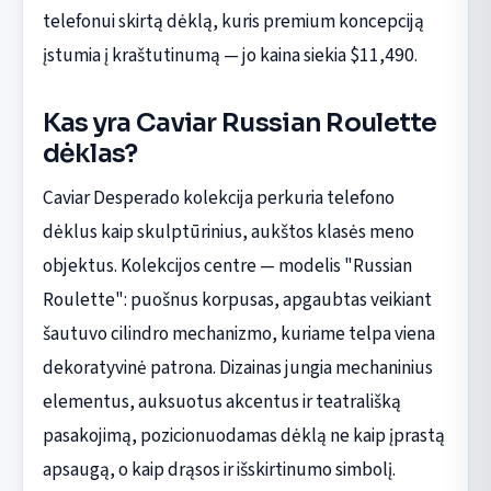
telefonui skirtą dėklą, kuris premium koncepciją
įstumia į kraštutinumą — jo kaina siekia $11,490.
Kas yra Caviar Russian Roulette
dėklas?
Caviar Desperado kolekcija perkuria telefono
dėklus kaip skulptūrinius, aukštos klasės meno
objektus. Kolekcijos centre — modelis "Russian
Roulette": puošnus korpusas, apgaubtas veikiant
šautuvo cilindro mechanizmo, kuriame telpa viena
dekoratyvinė patrona. Dizainas jungia mechaninius
elementus, auksuotus akcentus ir teatrališką
pasakojimą, pozicionuodamas dėklą ne kaip įprastą
apsaugą, o kaip drąsos ir išskirtinumo simbolį.