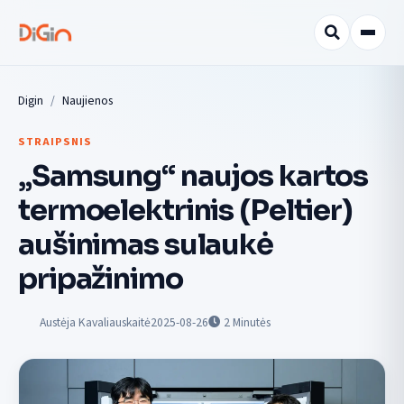
Digin
Naujienos
STRAIPSNIS
„Samsung“ naujos kartos
termoelektrinis (Peltier)
aušinimas sulaukė
pripažinimo
Austėja Kavaliauskaitė
2025-08-26
2
Minutės