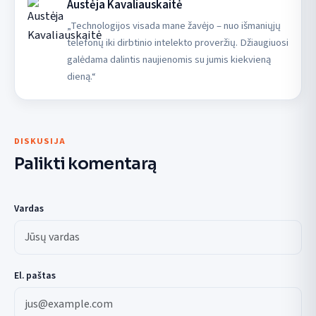
Austėja Kavaliauskaitė
„Technologijos visada mane žavėjo – nuo išmaniųjų
telefonų iki dirbtinio intelekto proveržių. Džiaugiuosi
galėdama dalintis naujienomis su jumis kiekvieną
dieną.“
DISKUSIJA
Palikti komentarą
Vardas
El. paštas