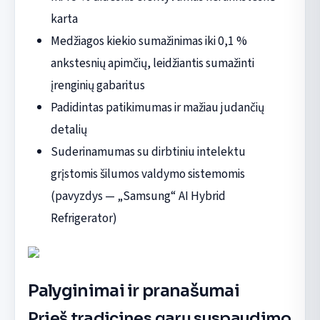
karta
Medžiagos kiekio sumažinimas iki 0,1 %
ankstesnių apimčių, leidžiantis sumažinti
įrenginių gabaritus
Padidintas patikimumas ir mažiau judančių
detalių
Suderinamumas su dirbtiniu intelektu
grįstomis šilumos valdymo sistemomis
(pavyzdys — „Samsung“ AI Hybrid
Refrigerator)
Palyginimai ir pranašumai
Prieš tradicines garų suspaudimo