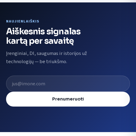
NAUJIENLAIŠKIS
Aiškesnis signalas
kartą per savaitę
Įrenginiai, DI, saugumas ir istorijos už
technologijų — be triukšmo.
El. pašto adresas
Prenumeruoti