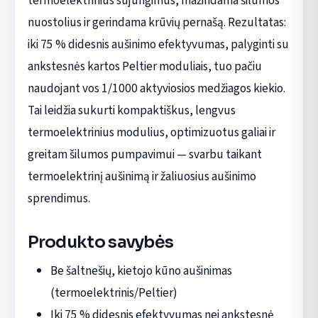
termoelektrinius sujungimus, mažindama šilumos
nuostolius ir gerindama krūvių pernašą. Rezultatas:
iki 75 % didesnis aušinimo efektyvumas, palyginti su
ankstesnės kartos Peltier moduliais, tuo pačiu
naudojant vos 1/1000 aktyviosios medžiagos kiekio.
Tai leidžia sukurti kompaktiškus, lengvus
termoelektrinius modulius, optimizuotus galiai ir
greitam šilumos pumpavimui — svarbu taikant
termoelektrinį aušinimą ir žaliuosius aušinimo
sprendimus.
Produkto savybės
Be šaltnešių, kietojo kūno aušinimas
(termoelektrinis/Peltier)
Iki 75 % didesnis efektyvumas nei ankstesnė