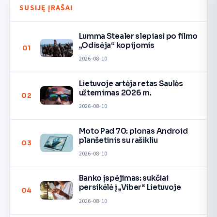
SUSIJĘ ĮRAŠAI
Lumma Stealer slepiasi po filmo
„Odisėja“ kopijomis
01
2026-08-10
Lietuvoje artėja retas Saulės
užtemimas 2026 m.
02
2026-08-10
Moto Pad 70: plonas Android
planšetinis su rašikliu
03
2026-08-10
Banko įspėjimas: sukčiai
persikėlė į „Viber“ Lietuvoje
04
2026-08-10