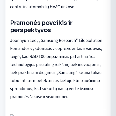
centrų ir automobilių HVAC rinkose.
Pramonės poveikis ir
perspektyvos
Joonhyun Lee, „Samsung Research“ Life Solution
komandos vykdomasis viceprezidentas ir vadovas,
teigė, kad R&D 100 pripažinimas patvirtina šios
technologijos pasaulinę reikšmę tiek inovacijoms,
tiek praktiniam diegimui. „Samsung“ ketina toliau
tobulinti termoelektrinius kietojo kūno aušinimo
sprendimus, kad sukurtų naują vertę įvairiose
pramonės šakose ir visuomenei.