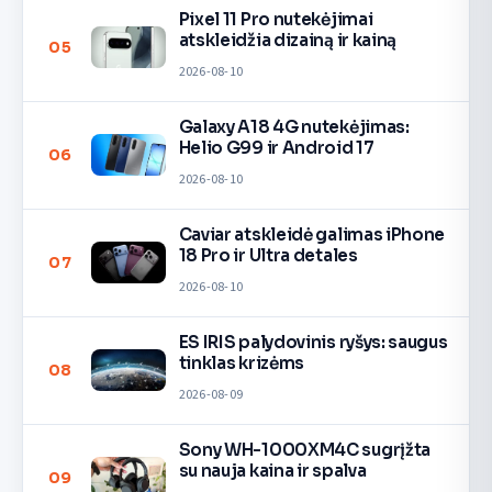
Pixel 11 Pro nutekėjimai
atskleidžia dizainą ir kainą
05
2026-08-10
Galaxy A18 4G nutekėjimas:
Helio G99 ir Android 17
06
2026-08-10
Caviar atskleidė galimas iPhone
18 Pro ir Ultra detales
07
2026-08-10
ES IRIS palydovinis ryšys: saugus
tinklas krizėms
08
2026-08-09
Sony WH-1000XM4C sugrįžta
su nauja kaina ir spalva
09