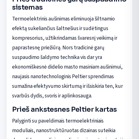
sistemas
Termoelektrinis aušinimas eliminuoja šiltnamio
efektą sukeliančius šaltnešius ir sudėtingus
kompresorius, užtikrindamas švaresnį veikimą ir
paprastesnę priežiūrą. Nors tradicinė garų
suspaudimo šaldymo technika vis dar yra
ekonomiškesnė didelio masto masiniam aušinimui,
naujasis nanotechnologinis Peltier sprendimas
sumažina efektyvumo skirtumą ir išsiskiria ten, kur
svarbūs dydis, svoris ir aplinkosauga.
Prieš ankstesnes Peltier kartas
Palyginti su paveldimais termoelektriniais
moduliais, nanostruktūruotas dizainas suteikia