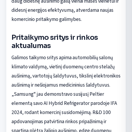
daug didesnę aušinimo galią vienai masės vienetui ir
didesnį energijos efektyvumą, atverdama naujas
komercinio pritaikymo galimybes.
Pritaikymo sritys ir rinkos
aktualumas
Galimos taikymo sritys apima automobilių salonų
klimato valdymą, vietinį duomenų centro stelažų
aušinimą, vartotojų šaldytuvus, tikslinį elektronikos
aušinimą ir nešiojamus medicininius šaldytuvus.
„Samsung“ jau demonstravo susijusį Peltier
elementą savo AI Hybrid Refrigerator parodoje IFA
2024, rodant komercinį susidomėjimą. R&D 100
apdovanojimas patvirtina rinkos pripažinimą ir
spartina plėtrą žaliojo aušinimo, edge duomenų