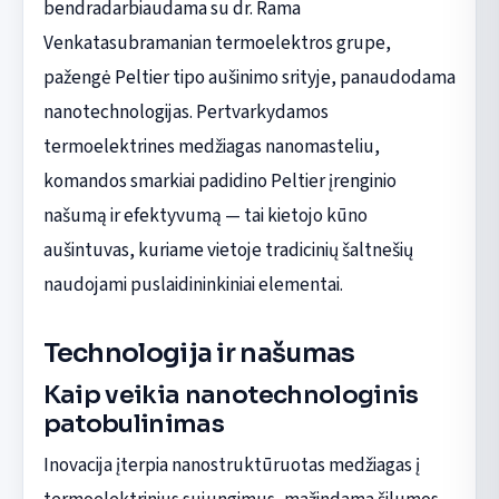
bendradarbiaudama su dr. Rama
Venkatasubramanian termoelektros grupe,
pažengė Peltier tipo aušinimo srityje, panaudodama
nanotechnologijas. Pertvarkydamos
termoelektrines medžiagas nanomasteliu,
komandos smarkiai padidino Peltier įrenginio
našumą ir efektyvumą — tai kietojo kūno
aušintuvas, kuriame vietoje tradicinių šaltnešių
naudojami puslaidininkiniai elementai.
Technologija ir našumas
Kaip veikia nanotechnologinis
patobulinimas
Inovacija įterpia nanostruktūruotas medžiagas į