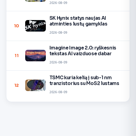
2026-08-09
SK Hynix statys naujas AI
atminties lustų gamyklas
10
2026-08-09
Imagine Image 2.0: ryškesnis
tekstas AI vaizduose dabar
11
2026-08-09
TSMC kuria kelią į sub-1 nm
tranzistorius su MoS2 lustams
12
2026-08-09