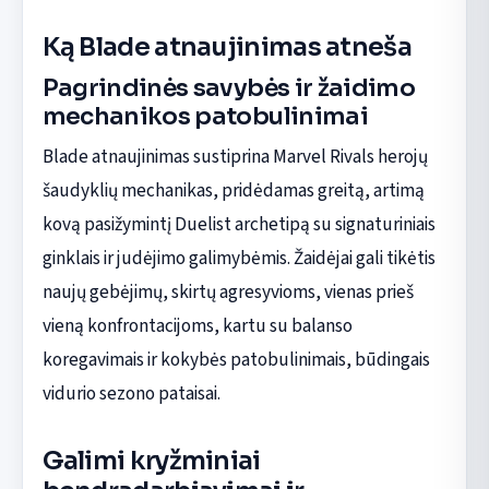
Ką Blade atnaujinimas atneša
Pagrindinės savybės ir žaidimo
mechanikos patobulinimai
Blade atnaujinimas sustiprina Marvel Rivals herojų
šaudyklių mechanikas, pridėdamas greitą, artimą
kovą pasižymintį Duelist archetipą su signaturiniais
ginklais ir judėjimo galimybėmis. Žaidėjai gali tikėtis
naujų gebėjimų, skirtų agresyvioms, vienas prieš
vieną konfrontacijoms, kartu su balanso
koregavimais ir kokybės patobulinimais, būdingais
vidurio sezono pataisai.
Galimi kryžminiai