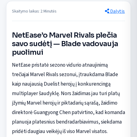
Dalytis
Skaitymo laikas: 2 Minutės
NetEase’o Marvel Rivals plečia
savo sudėtį — Blade vadovauja
puolimui
NetEase pristatė sezono vidurio atnaujinimą
trečiajai Marvel Rivals sezonui, įtraukdama Blade
kaip naujausią Duelist herojų į konkurencingą
multiplayer šaudyklę. Nors žaidimas jau turi platų
įžymių Marvel herojų ir piktadarių sąrašą, žaidimo
direktorė Guangyong Chen patvirtino, kad komanda
planuoja platesnius bendradarbiavimus, siekdama
pridėti daugiau veikėjų iš viso Marvel visatos.