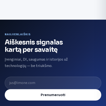
NAUJIENLAIŠKIS
Aiškesnis signalas
kartą per savaitę
Įrenginiai, DI, saugumas ir istorijos už
technologijų — be triukšmo.
El. pašto adresas
Prenumeruoti