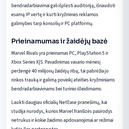
bendradarbiavimai gali išplėsti auditoriją, išnaudoti
esamą IP vertę ir kurti kryžmines reklamos
galimybes tarp konsolių ir PC platformų.
Prieinamumas ir žaidėjų bazė
Marvel Rivals yra prieinamas PC, PlayStation 5 ir
Xbox Series X|S. Pavadinimas vasario mėnesį
peržengė 40 milijonų žaidėjų ribą, tai pabrėžia jo
rinkos trauką ir galimą poveikį ateities kryžminiams
bendradarbiavimams bei turinio išleidimams.
Laukti daugiau oficialių NetEase pranešimų, kai
studija nurodys, kurios Marvel franšizės pasirodys
netrukus ir kokie žaidimo apdovanojimai ar režimai