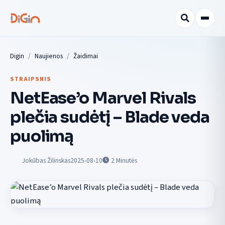
Digin
Naujienos
Žaidimai
STRAIPSNIS
NetEase’o Marvel Rivals
plečia sudėtį – Blade veda
puolimą
Jokūbas Žilinskas
2025-08-10
2
Minutės