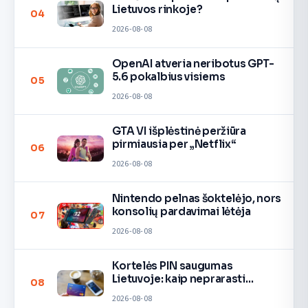
Lietuvos rinkoje?
04
2026-08-08
OpenAI atveria neribotus GPT-
5.6 pokalbius visiems
05
2026-08-08
GTA VI išplėstinė peržiūra
pirmiausia per „Netflix“
06
2026-08-08
Nintendo pelnas šoktelėjo, nors
konsolių pardavimai lėtėja
07
2026-08-08
Kortelės PIN saugumas
Lietuvoje: kaip neprarasti
08
pinigų
2026-08-08