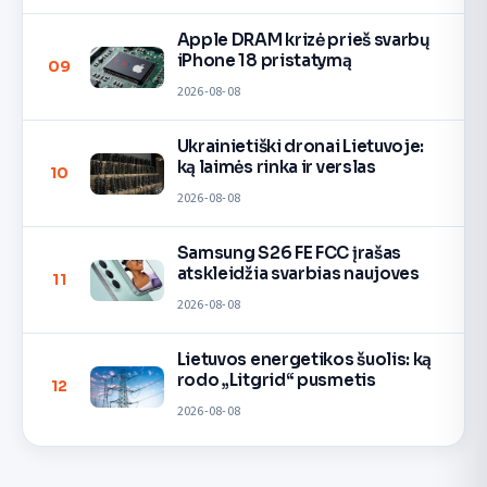
Apple DRAM krizė prieš svarbų
iPhone 18 pristatymą
09
2026-08-08
Ukrainietiški dronai Lietuvoje:
ką laimės rinka ir verslas
10
2026-08-08
Samsung S26 FE FCC įrašas
atskleidžia svarbias naujoves
11
2026-08-08
Lietuvos energetikos šuolis: ką
rodo „Litgrid“ pusmetis
12
2026-08-08