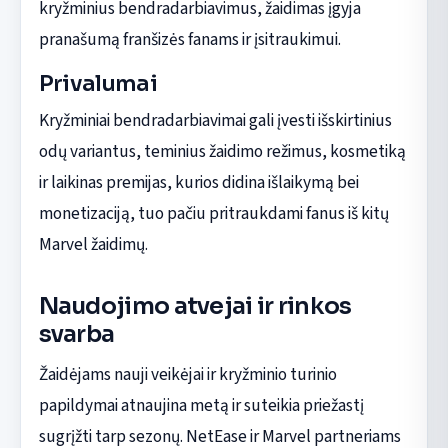
kryžminius bendradarbiavimus, žaidimas įgyja
pranašumą franšizės fanams ir įsitraukimui.
Privalumai
Kryžminiai bendradarbiavimai gali įvesti išskirtinius
odų variantus, teminius žaidimo režimus, kosmetiką
ir laikinas premijas, kurios didina išlaikymą bei
monetizaciją, tuo pačiu pritraukdami fanus iš kitų
Marvel žaidimų.
Naudojimo atvejai ir rinkos
svarba
Žaidėjams nauji veikėjai ir kryžminio turinio
papildymai atnaujina metą ir suteikia priežastį
sugrįžti tarp sezonų. NetEase ir Marvel partneriams