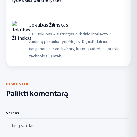
lydės šias partnerystes.
Jokūbas Žilinskas
Esu Jokūbas – aistringas dirbtinio intelekto ir
žaidimų pasaulio tyrinėtojas. Digin.lt dalinuosi
naujienomis ir analizėmis, kurios padeda suprasti
technologijų ateitį.
DISKUSIJA
Palikti komentarą
Vardas