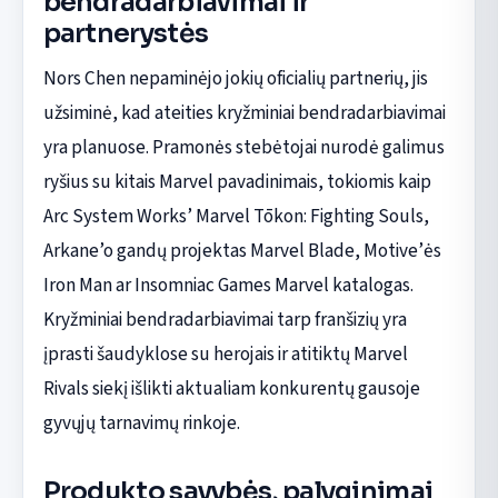
bendradarbiavimai ir
partnerystės
Nors Chen nepaminėjo jokių oficialių partnerių, jis
užsiminė, kad ateities kryžminiai bendradarbiavimai
yra planuose. Pramonės stebėtojai nurodė galimus
ryšius su kitais Marvel pavadinimais, tokiomis kaip
Arc System Works’ Marvel Tōkon: Fighting Souls,
Arkane’o gandų projektas Marvel Blade, Motive’ės
Iron Man ar Insomniac Games Marvel katalogas.
Kryžminiai bendradarbiavimai tarp franšizių yra
įprasti šaudyklose su herojais ir atitiktų Marvel
Rivals siekį išlikti aktualiam konkurentų gausoje
gyvųjų tarnavimų rinkoje.
Produkto savybės, palyginimai