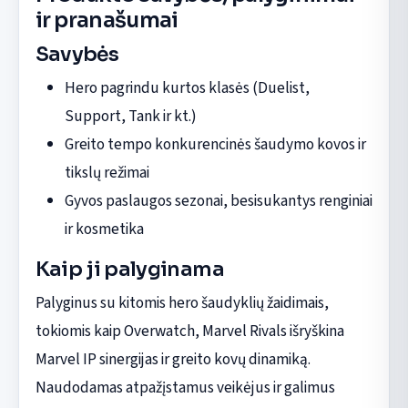
ir pranašumai
Savybės
Hero pagrindu kurtos klasės (Duelist,
Support, Tank ir kt.)
Greito tempo konkurencinės šaudymo kovos ir
tikslų režimai
Gyvos paslaugos sezonai, besisukantys renginiai
ir kosmetika
Kaip ji palyginama
Palyginus su kitomis hero šaudyklių žaidimais,
tokiomis kaip Overwatch, Marvel Rivals išryškina
Marvel IP sinergijas ir greito kovų dinamiką.
Naudodamas atpažįstamus veikėjus ir galimus