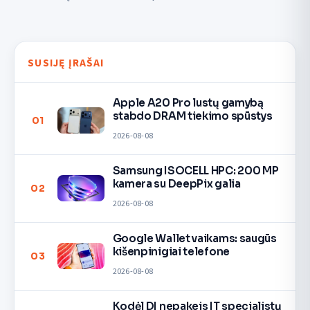
SUSIJĘ ĮRAŠAI
Apple A20 Pro lustų gamybą
stabdo DRAM tiekimo spūstys
01
2026-08-08
Samsung ISOCELL HPC: 200 MP
kamera su DeepPix galia
02
2026-08-08
Google Wallet vaikams: saugūs
kišenpinigiai telefone
03
2026-08-08
Kodėl DI nepakeis IT specialistų