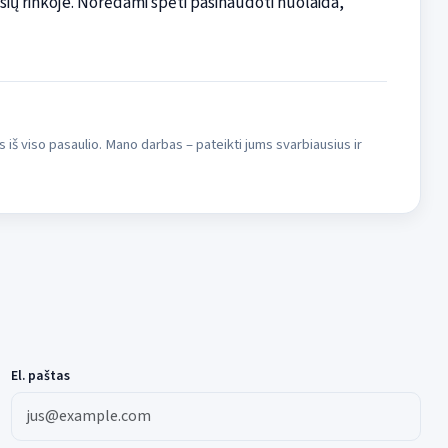
sių rinkoje. Norėdami spėti pasinaudoti nuolaida,
s iš viso pasaulio. Mano darbas – pateikti jums svarbiausius ir
El. paštas