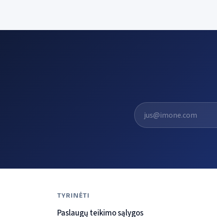
El. pašto adresas
TYRINĖTI
Paslaugų teikimo sąlygos