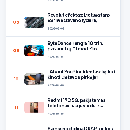
2026-08-09
Revolut efektas: Lietuva tarp
ES investavimo lyderių
08
2026-08-09
ByteDance rengia 10 trln.
parametrų DI modelio
09
mokymą
2026-08-09
„About You“ incidentas: ką turi
žinoti Lietuvos pirkėjai
10
2026-08-09
Redmi 17C 5G: pažįstamas
telefonas nauju vardu ir
11
spalvomis
2026-08-09
Samsung didina DRAM rinkos