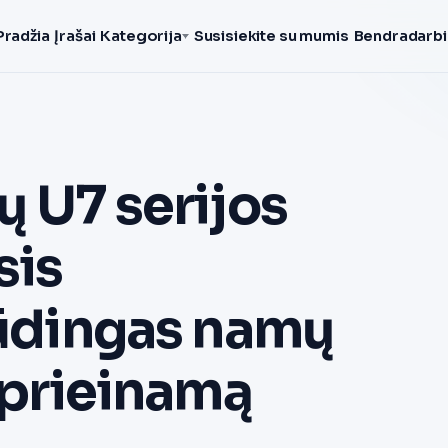
Pradžia
Įrašai
Kategorija
Susisiekite su mumis
Bendradarbi
ų U7 serijos
sis
pūdingas namų
ž prieinamą