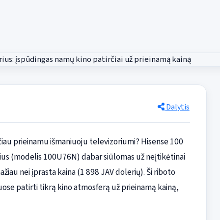
Dalytis
tačiau prieinamu išmaniuoju televizoriumi? Hisense 100
rius (modelis 100U76N) dabar siūlomas už neįtikėtinai
žiau nei įprasta kaina (1 898 JAV dolerių). Ši riboto
ose patirti tikrą kino atmosferą už prieinamą kainą,