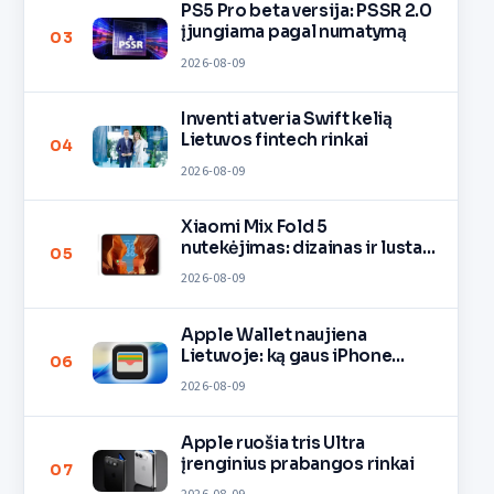
PS5 Pro beta versija: PSSR 2.0
įjungiama pagal numatymą
03
2026-08-09
Inventi atveria Swift kelią
Lietuvos fintech rinkai
04
2026-08-09
Xiaomi Mix Fold 5
nutekėjimas: dizainas ir lustas
05
O3
2026-08-09
Apple Wallet naujiena
Lietuvoje: ką gaus iPhone
06
savininkai?
2026-08-09
Apple ruošia tris Ultra
įrenginius prabangos rinkai
07