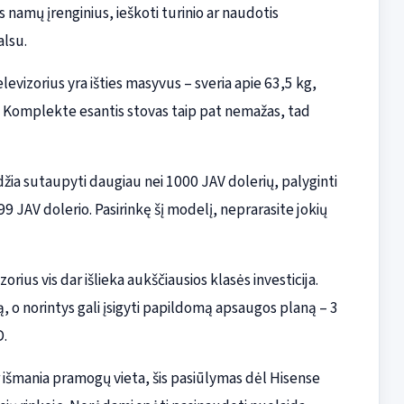
s namų įrenginius, ieškoti turinio ar naudotis
alsu.
levizorius yra išties masyvus – sveria apie 63,5 kg,
 Komplekte esantis stovas taip pat nemažas, tad
džia sutaupyti daugiau nei 1000 JAV dolerių, palyginti
JAV dolerio. Pasirinkę šį modelį, neprarasite jokių
ius vis dar išlieka aukščiausios klasės investicija.
, o norintys gali įsigyti papildomą apsaugos planą – 3
.
r išmania pramogų vieta, šis pasiūlymas dėl Hisense