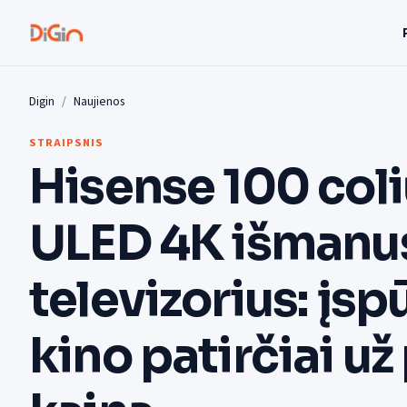
Digin
Naujienos
STRAIPSNIS
Hisense 100 coli
ULED 4K išmanu
televizorius: įs
kino patirčiai u