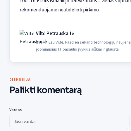
100” ULED 4K išmaniojo televizoriaus – vienas stipriau
rekomenduojame neatidėlioti pirkimo.
Viltė Petrauskaitė
Sveiki! Esu Viltė, kasdien sekanti technologijų naujiena
įdomiausius IT pasaulio įvykius aiškiai ir glaustai.
DISKUSIJA
Palikti komentarą
Vardas