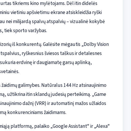
urtas tikriems kino mylėtojams. Dėl itin didelės
niniu vietiniu apšvietimu ekrane atsiskleidžia ryški
au nei milijardą spalvų atspalvių – vizualinė kokybė
us, tiek sporto varžybas.
levizorių iš konkurentų. Galėsite mėgautis „Dolby Vision
tspalvius, ryškesnius šviesos taškus ir detalesnes
ukuria erdvinę ir daugiamatę garsų aplinką,
 svetainės.
us žaidimų galimybes. Natūralus 144 Hz atsinaujinimo
ą, užtikrina itin sklandų judesių perteikimą. „Game
inaujinimo dažnį (VRR) ir automatinį mažos užlaidos
šumą konkurenciniams žaidimams.
iąją platformą, palaiko „Google Assistant“ ir „Alexa“