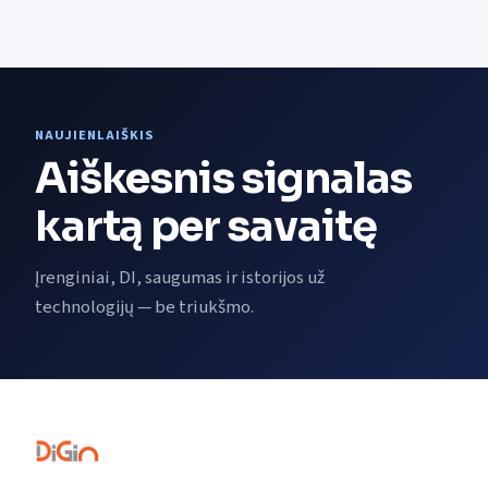
NAUJIENLAIŠKIS
Aiškesnis signalas
kartą per savaitę
Įrenginiai, DI, saugumas ir istorijos už
technologijų — be triukšmo.