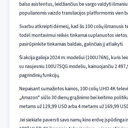
balso asistentus, leidžiančius be vargo valdyti išmaniu
populiariomis vaizdo transliacijos platformomis vien b
Svarbu atkreipti dėmesį, kad šis 100 colių išmanusis te
todėl montavimui reikės tinkamai suplanuotos vietos.
pasirūpinkite tinkamais baldais, galinčiais jį atlaikyti.
Ši akcija galioja 2024 m. modeliui (100U76N), kuris lei
su naujesniu 100U75QG modeliu, kainuojančiu 2 497,99 
pagrindinių funkcijų.
Nepaisant sumažintos kainos, 100 colių UHD 4K televizor
„Amazon“ siūlo 30 dienų grąžinimo bei keitimo politiką
metams už 129,99 USD arba 4 metams už 169,99 USD
Jei siekiate paversti savo namų kino erdvę įspūdinga i