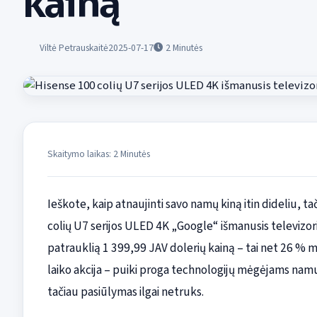
kainą
Viltė Petrauskaitė
2025-07-17
2
Minutės
Skaitymo laikas: 2 Minutės
Ieškote, kaip atnaujinti savo namų kiną itin dideliu, 
colių U7 serijos ULED 4K „Google“ išmanusis televizo
patrauklią 1 399,99 JAV dolerių kainą – tai net 26 % ma
laiko akcija – puiki proga technologijų mėgėjams namu
tačiau pasiūlymas ilgai netruks.