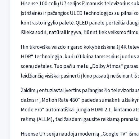
Hisense 100 colių U7 serijos išmanusis televizorius suk
įstrižainės ir pažangios ULED technologijos su pilnai zo
kontrasto ir gylio paletė. QLED panelė perteikia daugi
išlieka sodri, natūrali ir gyva, žiūrint tiek veiksmo film
Itin tikroviška vaizdo ir garso kokybė išskiria šį 4K te
HDR“ technologija, kuri užtikrina tamsesnius juodus a
scenų detales. Tuo pačiu metu „Dolby Atmos“ garsas s
leidžiančią visiškai pasinerti į kino pasaulį neišeinant iš
Žaidimų entuziastai įvertins pažangias šio televizoria
dažnis ir „Motion Rate 480“ padeda sumažinti užlaikym
Mode Pro“ automatiškai įjungia HDMI 2.1, kintamo ats
režimą (ALLM), tad žaisdami gausite reikiamą prana
Hisense U7 serija naudoja modernią „Google TV“ išman