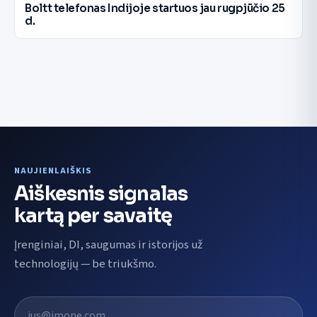
Boltt telefonas Indijoje startuos jau rugpjūčio 25
d.
NAUJIENLAIŠKIS
Aiškesnis signalas
kartą per savaitę
Įrenginiai, DI, saugumas ir istorijos už
technologijų — be triukšmo.
El. pašto adresas