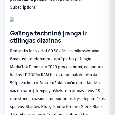
Subscriptions.
Galinga techninė įranga ir
stilingas dizainas
Remiantis Infinix Hot 60 5G oficialia mikrosvetaine,
išmanusis telefonas bus aprūpintas pažangiu
MediaTek Dimensity 7020 procesoriumi, naujausios
kartos LPDDR5x RAM bei ekranu, palaikančiu iki
90fps žaidimo režimą ir užtikrinančiu itin sklandžią
vaizdo patirtį. Įrenginys išlieka itin plonas – vos 7.8
mm storio, o pasirinkimui siūlomos trys elegantiškos
spalvos: Shadow Blue, Tundra Green ir Sleek Black.
Tai puikus derinys ieškantiems tiek aukštos