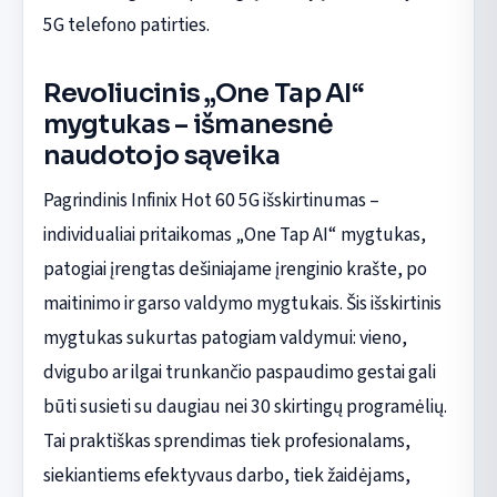
5G telefono patirties.
Revoliucinis „One Tap AI“
mygtukas – išmanesnė
naudotojo sąveika
Pagrindinis Infinix Hot 60 5G išskirtinumas –
individualiai pritaikomas „One Tap AI“ mygtukas,
patogiai įrengtas dešiniajame įrenginio krašte, po
maitinimo ir garso valdymo mygtukais. Šis išskirtinis
mygtukas sukurtas patogiam valdymui: vieno,
dvigubo ar ilgai trunkančio paspaudimo gestai gali
būti susieti su daugiau nei 30 skirtingų programėlių.
Tai praktiškas sprendimas tiek profesionalams,
siekiantiems efektyvaus darbo, tiek žaidėjams,