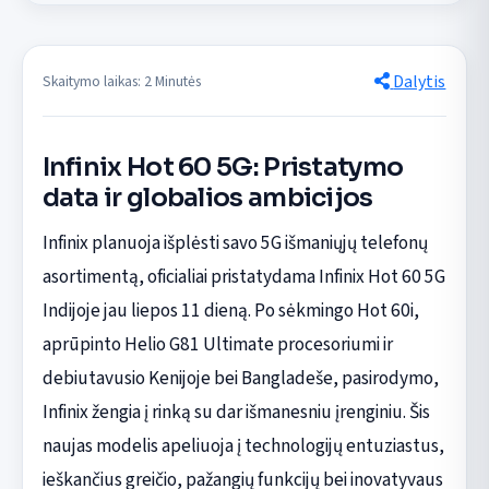
Dalytis
Skaitymo laikas: 2 Minutės
Infinix Hot 60 5G: Pristatymo
data ir globalios ambicijos
Infinix planuoja išplėsti savo 5G išmaniųjų telefonų
asortimentą, oficialiai pristatydama Infinix Hot 60 5G
Indijoje jau liepos 11 dieną. Po sėkmingo Hot 60i,
aprūpinto Helio G81 Ultimate procesoriumi ir
debiutavusio Kenijoje bei Bangladeše, pasirodymo,
Infinix žengia į rinką su dar išmanesniu įrenginiu. Šis
naujas modelis apeliuoja į technologijų entuziastus,
ieškančius greičio, pažangių funkcijų bei inovatyvaus