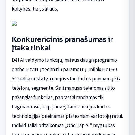
kokybės, tiek stiliaus.
Konkurencinis pranašumas ir
įtaka rinkai
Dėl AI valdymo funkcijų, našaus daugiaprogramio
darbo ir tvirtų techninių parametrų, Infinix Hot 60
5G siekia nustatyti naujus standartus prieinamų 5G
telefonų segmente. Šis išmanusis telefonas siūlo
pažangias funkcijas, paprastai randamas tik
flagmanuose, taip padarydamas naujos kartos
technologijas prieinamas platesniam vartotojų ratui.
Individualiai pritaikomas „One Tap AI“ mygtukas
tampa inovacijų šuoliu, žadančiu asmeniškesnę ir