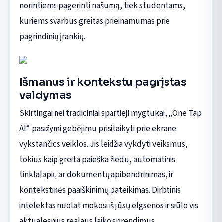
norintiems pagerinti našumą, tiek studentams,
kuriems svarbus greitas prieinamumas prie
pagrindinių įrankių.
Išmanus ir kontekstu pagrįstas
valdymas
Skirtingai nei tradiciniai spartieji mygtukai, „One Tap
AI“ pasižymi gebėjimu prisitaikyti prie ekrane
vykstančios veiklos. Jis leidžia vykdyti veiksmus,
tokius kaip greita paieška žiedu, automatinis
tinklalapių ar dokumentų apibendrinimas, ir
kontekstinės paaiškinimų pateikimas. Dirbtinis
intelektas nuolat mokosi iš jūsų elgsenos ir siūlo vis
aktualesnius realaus laiko sprendimus,