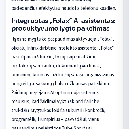
padedančius efektyviau naudotis telefonu kasdien.
Integruotas „Folax“ AI asistentas:
produktyvumo lygio pakėlimas
Ilgesnis mygtuko paspaudimas aktyvuoja „Folax“,
oficialų Infinix dirbtinio intelekto asistentą. „Folax“
pasirūpina užduočių, tokių kaip susitikimų
protokolų santrauka, dokumentų vertimas,
priminimų kūrimas, užduočių sąrašų organizavimas
bei greitų atsakymų į balso užklausas pateikimu.
Žaidimų mėgėjams AI optimizuoja sistemos
resursus, kad žaidimai vyktų sklandžiai ir be
trukdžių. Mygtukas leidžia sukurti ir konkrečių
programėlių trumpinius – pavyzdžiui, vienu
paspaudimu paleisti YouTube Shorts ar