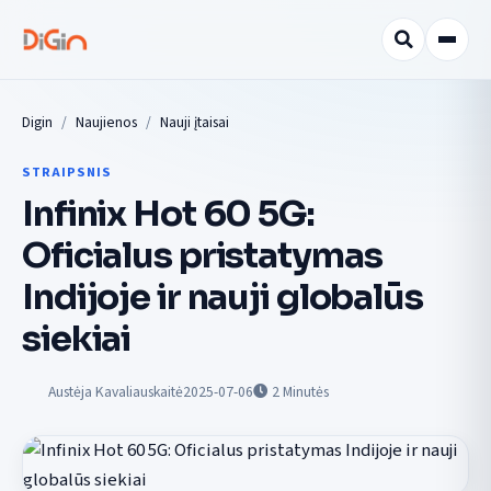
Digin
Naujienos
Nauji įtaisai
STRAIPSNIS
Infinix Hot 60 5G:
Oficialus pristatymas
Indijoje ir nauji globalūs
siekiai
Austėja Kavaliauskaitė
2025-07-06
2
Minutės