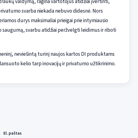
raukų valdymą, ragina vartotojus atidžiai įvertinti,
privatumo svarba niekada nebuvo didesnė. Nors
riamos durys maksimaliai prieigai prie intymiausio
vo saugumą, svarbu atidžiai peržvelgti leidimus ir riboti
meninį, neviešintą turinį naujos kartos DI produktams
lansuoto kelio tarp inovacijų ir privatumo užtikrinimo.
El. paštas