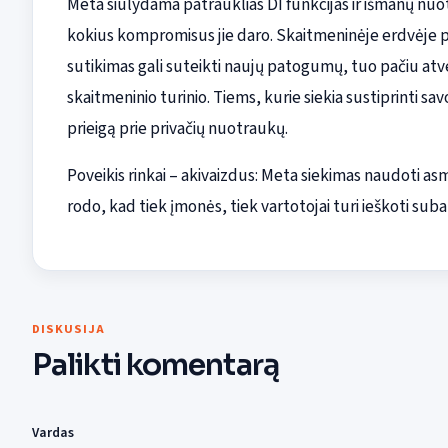
Meta siūlydama patrauklias DI funkcijas ir išmanų nuot
kokius kompromisus jie daro. Skaitmeninėje erdvėje 
sutikimas gali suteikti naujų patogumų, tuo pačiu atve
skaitmeninio turinio. Tiems, kurie siekia sustiprinti sa
prieigą prie privačių nuotraukų.
Poveikis rinkai – akivaizdus: Meta siekimas naudoti as
rodo, kad tiek įmonės, tiek vartotojai turi ieškoti suba
DISKUSIJA
Palikti komentarą
Vardas