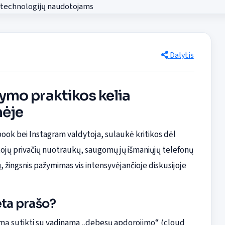
Dalytis
mo praktikos kelia
nėje
book bei Instagram valdytoja, sulaukė kritikos dėl
otojų privačių nuotraukų, saugomų jų išmaniųjų telefonų
, žingsnis pažymimas vis intensyvėjančioje diskusijoje
eta prašo?
imą sutikti su vadinama „debesų apdorojimo“ (cloud