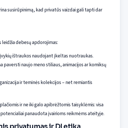
prina susirūpinimą, kad privatūs vaizdai gali tapti dar
s leidžia debesų apdorojimas:
vykių ištraukos naudojant įkeltas nuotraukas.
 paversti naujo meno stiliaus, animacijos ar komiksų
anizacija ir teminės kolekcijos – net remiantis
plačiomis ir ne iki galo apibrėžtomis taisyklėmis: visa
potencialiai panaudota įvairioms reikmėms ateityje.
is privatumas ir DI etika