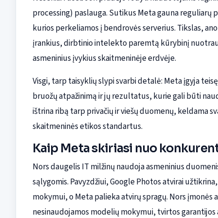
processing) paslauga. Sutikus Meta gauna reguliarų p
kurios perkeliamos į bendrovės serverius. Tikslas, an
įrankius, dirbtinio intelekto paremtą kūrybinį nuotrau
asmeninius įvykius skaitmeninėje erdvėje.
Visgi, tarp taisyklių slypi svarbi detalė: Meta įgyja te
bruožų atpažinimą ir jų rezultatus, kurie gali būti nau
ištrina ribą tarp privačių ir viešų duomenų, keldama sv
skaitmeninės etikos standartus.
Kaip Meta skiriasi nuo konkuren
Nors daugelis IT milžinų naudoja asmeninius duomenis 
sąlygomis. Pavyzdžiui, Google Photos atvirai užtikrina
mokymui, o Meta palieka atvirų spragų. Nors įmonės a
nesinaudojamos modelių mokymui, tvirtos garantijos a