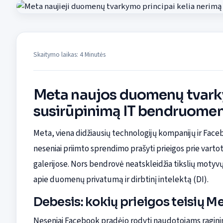
Skaitymo laikas: 4 Minutės
Meta naujos duomenų tvarky
susirūpinimą IT bendruome
Meta, viena didžiausių technologijų kompanijų ir Face
neseniai priimto sprendimo prašyti prieigos prie vart
galerijose. Nors bendrovė neatskleidžia tikslių motyvų
apie duomenų privatumą ir dirbtinį intelektą (DI).
Debesis: kokių prieigos teisių M
Neseniai Facebook pradėjo rodyti naudotojams ragin