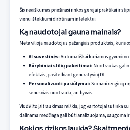
Šis neaiškumas priešinasi rinkos gerajai praktikai ir sti
vienu ištekliumi dirbtiniam intelektui.
Ką naudotojai gauna mainais?
Meta vilioja naudotojus pažangiais produktais, kuriuo
AI suvestinės:
Automatiškai kuriamos gyvenimo į
Kūrybiniai stilių pakeitimai:
Nuotraukas galima
efektais, pasitelkiant generatyvinį DI.
Personalizuoti pasiūlymai:
Sumani renginių org
senesniais nuotraukų archyvais.
Vis dėlto įsitraukimas reiškia, jog vartotojai sutinka su 
dalinama medžiaga gali būti analizuojama, saugoma ir 
Kokios rizikos laukia? Skaitmenin