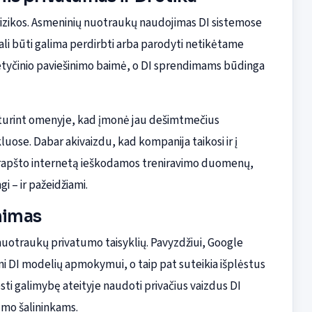
rizikos. Asmeninių nuotraukų naudojimas DI sistemose
gali būti galima perdirbti arba parodyti netikėtame
etyčinio paviešinimo baimė, o DI sprendimams būdinga
č turint omenyje, kad įmonė jau dešimtmečius
kluose. Dabar akivaizdu, kad kompanija taikosi ir į
jų krapšto internetą ieškodamos treniravimo duomenų,
gi – ir pažeidžiami.
inimas
ių nuotraukų privatumo taisyklių. Pavyzdžiui, Google
i DI modelių apmokymui, o taip pat suteikia išplėstus
ti galimybę ateityje naudoti privačius vaizdus DI
tumo šalininkams.