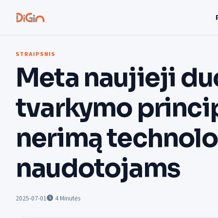
STRAIPSNIS
Meta naujieji 
tvarkymo princip
nerimą technolo
naudotojams
2025-07-01
4
Minutės