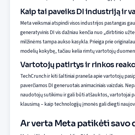
Kaip tai paveiks DI industriją ir 
Meta veiksmai atspindi visos industrijos pastangas gaut
generatyvinis DI vis dažniau kenčia nuo „dirbtinio užter
milžinėms tampa aukso kasykla. Prieiga prie originala
modelių kokybę, tačiau kelia rimtų vartotojų duome
Vartotojų patirtys ir rinkos reakc
TechCrunch ir kiti šaltiniai praneša apie vartotojų pa
paverčiamos DI generuotais animaciniais vaizdais. Nepai
naudotojų sutikimu ir gali būti atšauktos, vartotojai pa
klausimą – kaip technologijų įmonės gali diegti naujo
Ar verta Meta patikėti savo