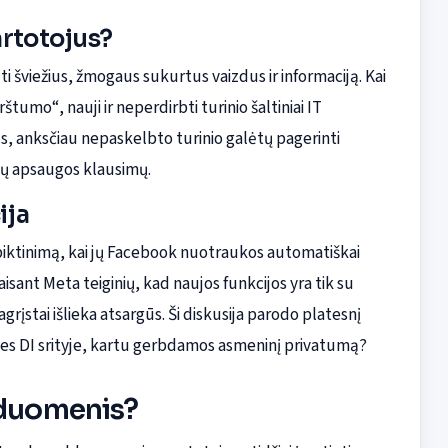
vartotojus?
i šviežius, žmogaus sukurtus vaizdus ir informaciją. Kai
štumo“, nauji ir neperdirbti turinio šaltiniai IT
us, anksčiau nepaskelbto turinio galėtų pagerinti
nų apsaugos klausimų.
ija
sipiktinimą, kai jų Facebook nuotraukos automatiškai
sant Meta teiginių, kad naujos funkcijos yra tik su
grįstai išlieka atsargūs. Ši diskusija parodo platesnį
ves DI srityje, kartu gerbdamos asmeninį privatumą?
 duomenis?