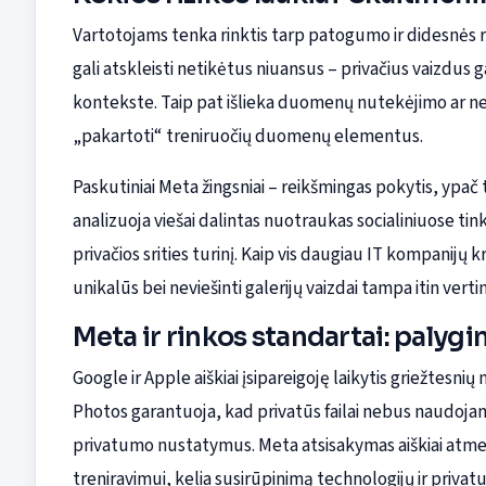
Vartotojams tenka rinktis tarp patogumo ir didesnės 
gali atskleisti netikėtus niuansus – privačius vaizdus 
kontekste. Taip pat išlieka duomenų nutekėjimo ar n
„pakartoti“ treniruočių duomenų elementus.
Paskutiniai Meta žingsniai – reikšmingas pokytis, ypa
analizuoja viešai dalintas nuotraukas socialiniuose tin
privačios srities turinį. Kaip vis daugiau IT kompani
unikalūs bei neviešinti galerijų vaizdai tampa itin vertin
Meta ir rinkos standartai: palyg
Google ir Apple aiškiai įsipareigoję laikytis griežtesn
Photos garantuoja, kad privatūs failai nebus naudojam
privatumo nustatymus. Meta atsisakymas aiškiai atmes
treniravimui, kelia susirūpinimą technologijų ir priva