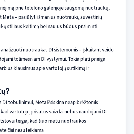
riėjimą prie telefono galerijoje saugomų nuotraukų,
ot Meta – pasiūlyti išmanius nuotraukų suvestinių
kų stiliaus keitimą bei naujus būdus prisiminti
isę analizuoti nuotraukas DI sistemomis – įskaitant veido
dojami tolimesniam DI vystymui. Tokia plati prieiga
arbius klausimus apie vartotojų sutikimą ir
tų?
DI tobulinimui, Meta išsiskiria neapibrėžtomis
, kad vartotojų privatūs vaizdai nebus naudojami DI
tstovai teigia, kad šiuo metu nuotraukos
teičiai nesuteikiama.