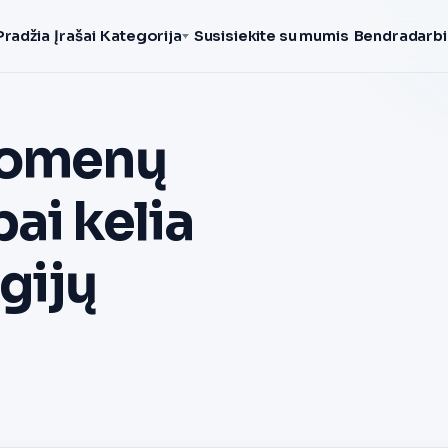
Pradžia
Įrašai
Kategorija
Susisiekite su mumis
Bendradarbi
duomenų
ai kelia
gijų