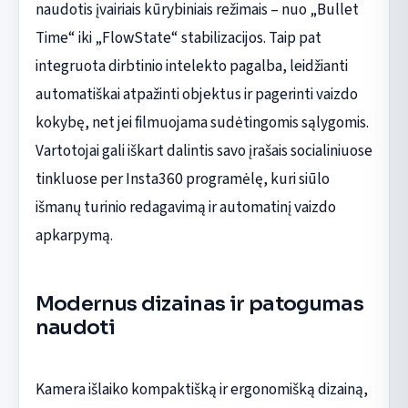
naudotis įvairiais kūrybiniais režimais – nuo „Bullet
Time“ iki „FlowState“ stabilizacijos. Taip pat
integruota dirbtinio intelekto pagalba, leidžianti
automatiškai atpažinti objektus ir pagerinti vaizdo
kokybę, net jei filmuojama sudėtingomis sąlygomis.
Vartotojai gali iškart dalintis savo įrašais socialiniuose
tinkluose per Insta360 programėlę, kuri siūlo
išmanų turinio redagavimą ir automatinį vaizdo
apkarpymą.
Modernus dizainas ir patogumas
naudoti
Kamera išlaiko kompaktišką ir ergonomišką dizainą,