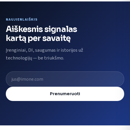
NAUJIENLAIŠKIS
Aiškesnis signalas
kartą per savaitę
Įrenginiai, DI, saugumas ir istorijos už
technologijų — be triukšmo.
El. pašto adresas
Prenumeruoti