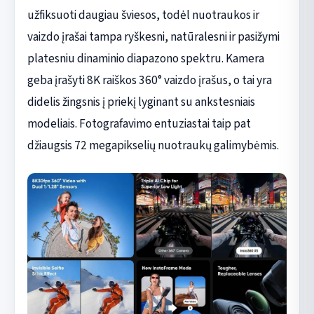
užfiksuoti daugiau šviesos, todėl nuotraukos ir
vaizdo įrašai tampa ryškesni, natūralesni ir pasižymi
platesniu dinaminio diapazono spektru. Kamera
geba įrašyti 8K raiškos 360° vaizdo įrašus, o tai yra
didelis žingsnis į priekį lyginant su ankstesniais
modeliais. Fotografavimo entuziastai taip pat
džiaugsis 72 megapikselių nuotraukų galimybėmis.