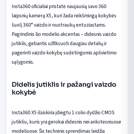
Insta360 oficialiai pristatė naujausią savo 360
laipsnių kamerą X5, kuri žada reikšmingą kokybės
šuolį 360° vaizdo ir nuotraukų entuziastams.
Pagrindinis šio modelio akcentas – didesnis vaizdo
jutiklis, gebantis užfiksuoti daugiau detalių ir
pagerinti vaizdo kokybę sudėtingomis apšvietimo
sąlygomis.
Didelis jutiklis ir pažangi vaizdo
kokybė
Insta360 X5 išsiskiria įdiegtu 1 colio dydžio CMOS
jutikliu, kuris yra gerokai didesnis nei ankstesniuose
modeliuose. Šis techninis sprendimas leidžia