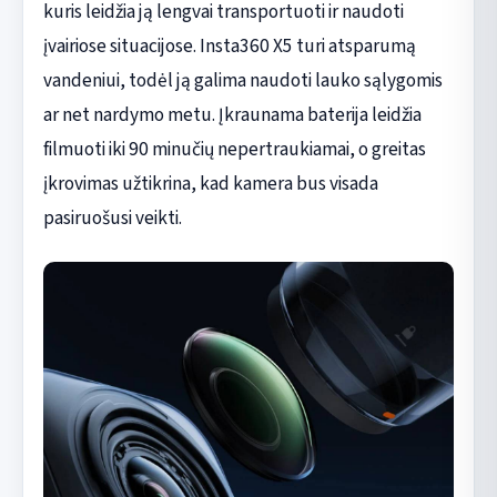
kuris leidžia ją lengvai transportuoti ir naudoti
įvairiose situacijose. Insta360 X5 turi atsparumą
vandeniui, todėl ją galima naudoti lauko sąlygomis
ar net nardymo metu. Įkraunama baterija leidžia
filmuoti iki 90 minučių nepertraukiamai, o greitas
įkrovimas užtikrina, kad kamera bus visada
pasiruošusi veikti.