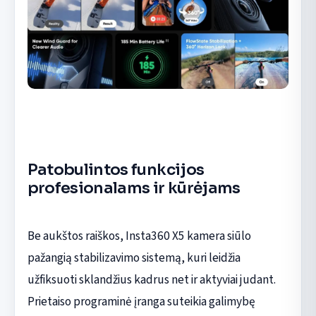
Patobulintos funkcijos
profesionalams ir kūrėjams
Be aukštos raiškos, Insta360 X5 kamera siūlo
pažangią stabilizavimo sistemą, kuri leidžia
užfiksuoti sklandžius kadrus net ir aktyviai judant.
Prietaiso programinė įranga suteikia galimybę