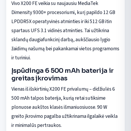
Vivo X200 FE veikia su naujausiu MediaTek
Dimensity 9300+ procesoriumi, kurį papildo 12 GB
LPDDR5X operatyvinės atminties ir iki 512 GB itin
spartaus UFS 3.1 vidinės atminties. Tai užtikrina
sklandų daugiafunkcinį darbą, aukščiausio lygio
žaidimų našumą bei pakankamai vietos programoms
ir turiniui.
Įspūdinga 6 500 mAh baterija ir
greitas įkrovimas
Vienas iš išskirtinių X200 FE privalumų – didžiulės 6
500 mAh talpos baterija, kurią retai sutiksime
plonuose aukštos klasės išmaniuosiuose. 90 W
greito įkrovimo pagalba užtikrinama ilgalaikė veikla
ir minimalūs pertraukos.