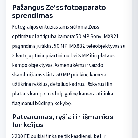
Pažangus Zeiss fotoaparato
sprendimas
Fotografijos entuziastams siūloma Zeiss
optimizuota triguba kamera: 50 MP Sony IMX921
pagrindinis jutiklis, 50 MP IMX882 teleobjektyvas su
3 kartų optiniu priartinimu bei 8 MP itin plataus
kampo objektyvas. Asmenukėms ir vaizdo
skambučiams skirta 50 MP priekinė kamera
užtikrina ryškius, detalius kadrus. Išskyrus itin
plataus kampo modulį, galinė kamera atitinka
flagmanui būdingą kokybę.
Patvarumas, ryšiai ir išmanios
funkcijos
X200 FE puikiai tinka ne tik kasdienai, bet ir