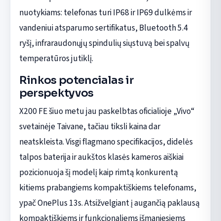
nuotykiams: telefonas turi IP68 ir IP69 dulkėms ir
vandeniui atsparumo sertifikatus, Bluetooth 5.4
ryšį, infraraudonųjų spindulių siųstuvą bei spalvų
temperatūros jutiklį.
Rinkos potencialas ir
perspektyvos
X200 FE šiuo metu jau paskelbtas oficialioje „Vivo“
svetainėje Taivane, tačiau tiksli kaina dar
neatskleista. Visgi flagmano specifikacijos, didelės
talpos baterija ir aukštos klasės kameros aiškiai
pozicionuoja šį modelį kaip rimtą konkurentą
kitiems prabangiems kompaktiškiems telefonams,
ypač OnePlus 13s. Atsižvelgiant į augančią paklausą
kompaktiškiems ir funkcionaliems išmaniesiems