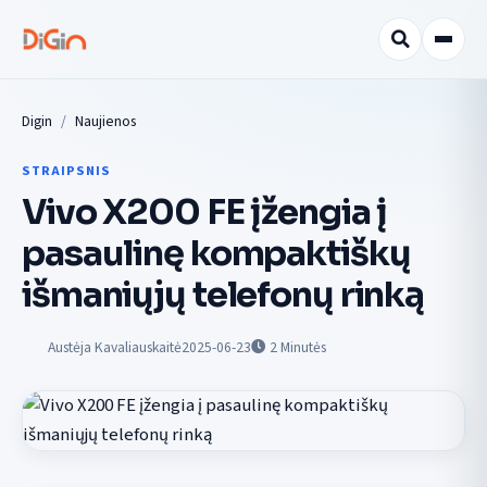
Digin
Naujienos
STRAIPSNIS
Vivo X200 FE įžengia į
pasaulinę kompaktiškų
išmaniųjų telefonų rinką
Austėja Kavaliauskaitė
2025-06-23
2
Minutės