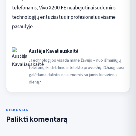
telefonams, Vivo X200 FE neabejotinai sudomins
technologijų entuziastus ir profesionalus visame
pasaulyje.
Austėja Kavaliauskaitė
„Technologijos visada mane žavėjo – nuo išmaniųjų
telefonų iki dirbtinio intelekto proveržių. Džiaugiuosi
galėdama dalintis naujienomis su jumis kiekvieną
dieną.“
DISKUSIJA
Palikti komentarą