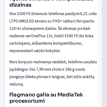
dizainas
Vivo X200 FE išmanusis telefonas pasižymi 6,31 colio
LTPO AMOLED ekranu su FHD+ raiška ir itin sparčiu
120 Hz atsinaujinimo dažniu. Šis ekranas yra kiek
mažesnis nei OnePlus 13s, todėl X200 FE itin tinka
vartotojams, ieškantiems kompaktiškumo,
neprarandant vaizdo kokybės.
Nors korpuso matmenys nedideli, telefono savybės
įspūdingos. Vos 7,99 mm storio ir 186 g svorio
įrenginys išlieka plonas ir lengvas, bet siūlo aukštą
našumą.
Flagmano galia su MediaTek
procesoriumi