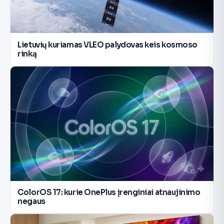
Lietuvių kuriamas VLEO palydovas keis kosmoso
rinką
ColorOS 17: kurie OnePlus įrenginiai atnaujinimo
negaus