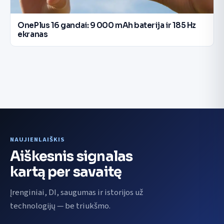
OnePlus 16 gandai: 9 000 mAh baterija ir 185 Hz
ekranas
NAUJIENLAIŠKIS
Aiškesnis signalas
kartą per savaitę
Įrenginiai, DI, saugumas ir istorijos už
technologijų — be triukšmo.