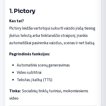
1.
Pictory
Kas tai?
Pictory leidžia vartotojui sukurti vaizdo įrašą tiesiog
įkėlus tekstą arba tinklaraščio straipsnį. Įrankis
automatiškai pasirenka vaizdus, scenas ir net balsą.
Pagrindinės funkcijos:
Automatinis scenų generavimas
Video subtitrai
Tekstas į kalbą (TTS)
Tinka:
Socialinių tinklų turiniui, mokomiesiems
video