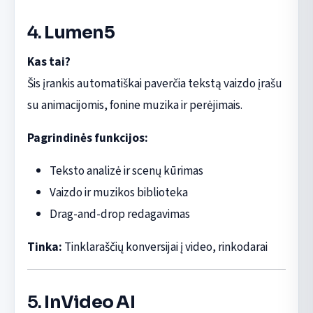
4.
Lumen5
Kas tai?
Šis įrankis automatiškai paverčia tekstą vaizdo įrašu
su animacijomis, fonine muzika ir perėjimais.
Pagrindinės funkcijos:
Teksto analizė ir scenų kūrimas
Vaizdo ir muzikos biblioteka
Drag-and-drop redagavimas
Tinka:
Tinklaraščių konversijai į video, rinkodarai
5.
InVideo AI