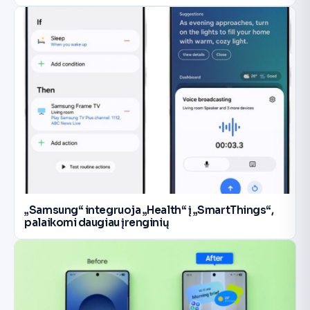
„Samsung“ integruoja „Health“ į „SmartThings“,
palaikomi daugiau įrenginių