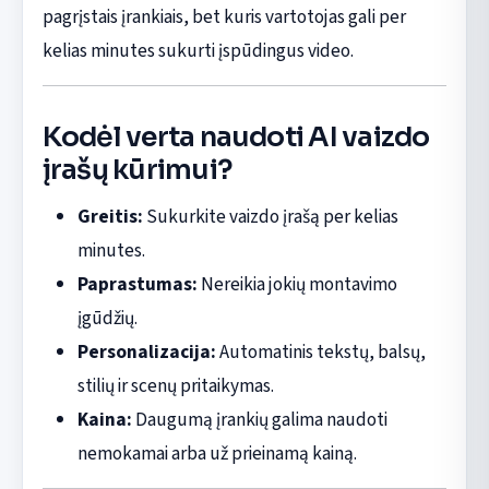
pagrįstais įrankiais, bet kuris vartotojas gali per
kelias minutes sukurti įspūdingus video.
Kodėl verta naudoti AI vaizdo
įrašų kūrimui?
Greitis:
Sukurkite vaizdo įrašą per kelias
minutes.
Paprastumas:
Nereikia jokių montavimo
įgūdžių.
Personalizacija:
Automatinis tekstų, balsų,
stilių ir scenų pritaikymas.
Kaina:
Daugumą įrankių galima naudoti
nemokamai arba už prieinamą kainą.