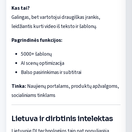
Kas tai?
Galingas, bet vartotojui draugiškas įrankis,
leidžiantis kurti video iš teksto ir šablonų.
Pagrindinės funkcijos:
5000+ šablonų
AI scenų optimizacija
Balso pasirinkimas ir subtitrai
Tinka:
Naujienų portalams, produktų apžvalgoms,
socialiniams tinklams
Lietuva ir dirbtinis intelektas
Lietuvoje DI technologijos taip pat populiarėja,