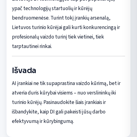
ypač technologijų startuolių ir kūrėjų
bendruomenėse. Turint tokį įrankių arsenalą,
Lietuvos turinio kūrėjai gali kurti konkurencingą ir
profesionalų vaizdo turinį tiek vietinei, tiek
tarptautinei rinkai.
Išvada
AI įrankiai ne tik supaprastina vaizdo kūrimą, bet ir
atveria duris kūrybai visiems – nuo verslininkų iki
turinio kūrėjų. Pasinaudokite šiais įrankiais ir
išbandykite, kaip DI gali pakeisti jūsų darbo
efektyvumą ir kūrybingumą.