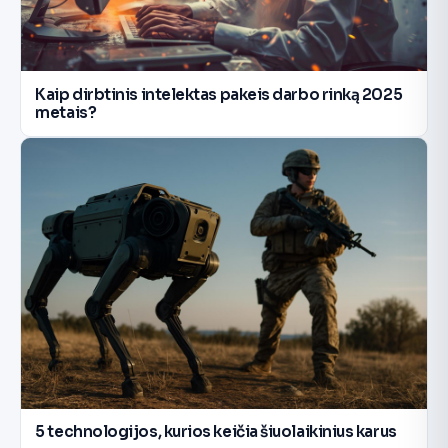
Kaip dirbtinis intelektas pakeis darbo rinką 2025
metais?
5 technologijos, kurios keičia šiuolaikinius karus