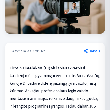
Dalytis
Skaitymo laikas: 2 Minutės
Dirbtinis intelektas (DI) vis labiau skverbiasi į
kasdienį mūsų gyvenimą ir verslo sritis. Viena iš sričių,
kurioje DI padarė didelę pažangą, yra vaizdo įrašų
kūrimas. Anksčiau profesionalaus lygio vaizdo
montažas ir animacijos reikalavo daug laiko, įgūdžių
ir brangios programinės įrangos. Tačiau dabar, su AI