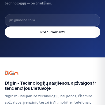
technologijų — be triukšmo.
El. pašto adresas
Prenumeruoti
Digin - Technologijų naujienos, apžvalgos ir
tendencijos Lietuvoje
digin.lt – naujausios technologijų naujienos, išsamios
apžvalgos, įrenginių testai ir AI, mobilieji telefonai,