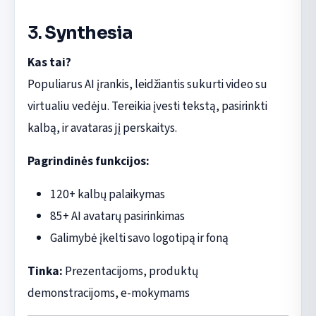
3.
Synthesia
Kas tai?
Populiarus AI įrankis, leidžiantis sukurti video su
virtualiu vedėju. Tereikia įvesti tekstą, pasirinkti
kalbą, ir avataras jį perskaitys.
Pagrindinės funkcijos:
120+ kalbų palaikymas
85+ AI avatarų pasirinkimas
Galimybė įkelti savo logotipą ir foną
Tinka:
Prezentacijoms, produktų
demonstracijoms, e-mokymams