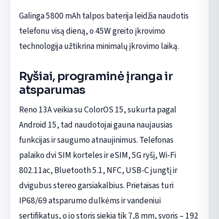
Galinga 5800 mAh talpos baterija leidžia naudotis
telefonu visą dieną, o 45W greito įkrovimo
technologija užtikrina minimalų įkrovimo laiką.
Ryšiai, programinė įranga ir
atsparumas
Reno 13A veikia su ColorOS 15, sukurta pagal
Android 15, tad naudotojai gauna naujausias
funkcijas ir saugumo atnaujinimus. Telefonas
palaiko dvi SIM korteles ir eSIM, 5G ryšį, Wi-Fi
802.11ac, Bluetooth 5.1, NFC, USB-C jungtį ir
dvigubus stereo garsiakalbius. Prietaisas turi
IP68/69 atsparumo dulkėms ir vandeniui
sertifikatus, o jo storis siekia tik 7,8 mm, svoris – 192