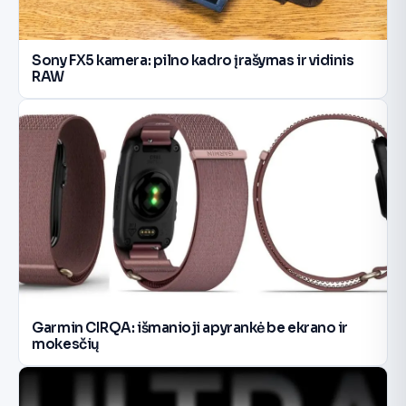
Sony FX5 kamera: pilno kadro įrašymas ir vidinis
RAW
Garmin CIRQA: išmanioji apyrankė be ekrano ir
mokesčių