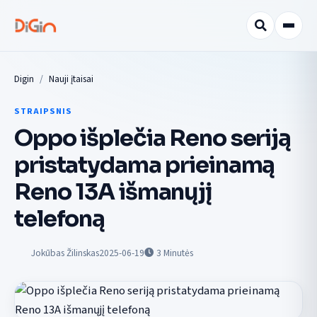
Digin
Nauji įtaisai
STRAIPSNIS
Oppo išplečia Reno seriją
pristatydama prieinamą
Reno 13A išmanųjį
telefoną
Jokūbas Žilinskas
2025-06-19
3
Minutės