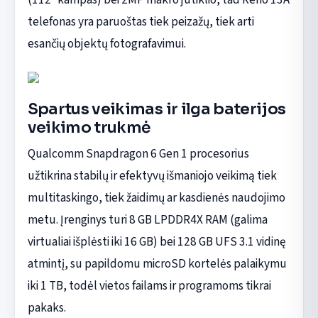
telefonas yra paruoštas tiek peizažų, tiek arti
esančių objektų fotografavimui.
Spartus veikimas ir ilga baterijos
veikimo trukmė
Qualcomm Snapdragon 6 Gen 1 procesorius
užtikrina stabilų ir efektyvų išmaniojo veikimą tiek
multitaskingo, tiek žaidimų ar kasdienės naudojimo
metu. Įrenginys turi 8 GB LPDDR4X RAM (galima
virtualiai išplėsti iki 16 GB) bei 128 GB UFS 3.1 vidinę
atmintį, su papildomu microSD kortelės palaikymu
iki 1 TB, todėl vietos failams ir programoms tikrai
pakaks.