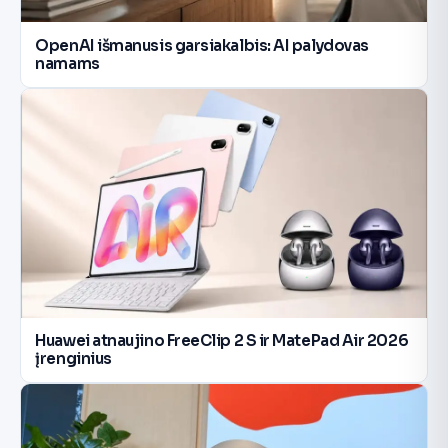
OpenAI išmanusis garsiakalbis: AI palydovas
namams
Huawei atnaujino FreeClip 2 S ir MatePad Air 2026
įrenginius