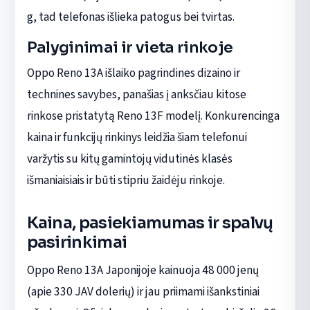
g, tad telefonas išlieka patogus bei tvirtas.
Palyginimai ir vieta rinkoje
Oppo Reno 13A išlaiko pagrindines dizaino ir
technines savybes, panašias į anksčiau kitose
rinkose pristatytą Reno 13F modelį. Konkurencinga
kaina ir funkcijų rinkinys leidžia šiam telefonui
varžytis su kitų gamintojų vidutinės klasės
išmaniaisiais ir būti stipriu žaidėju rinkoje.
Kaina, pasiekiamumas ir spalvų
pasirinkimai
Oppo Reno 13A Japonijoje kainuoja 48 000 jenų
(apie 330 JAV dolerių) ir jau priimami išankstiniai