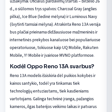
užsakymai. Oficialus pardavimų startas – birželio 26
d., o siūlomos trys spalvos: Charcoal Gray (anglies
pilka), Ice Blue (ledinė mėlyna) ir Luminous Navy
(švytinti tamsiai mėlyna). Atrakinta Reno 13A versija
bus plačiai prieinama didžiausiuose mažmeninės ir
internetinės prekybos kanaluose bei populiariuose
operatoriuose, tokiuose kaip UQ Mobile, Rakuten
Mobile, Y! Mobile ir įvairiose MVNO platformose.
Kodėl Oppo Reno 13A svarbus?
Reno 13A modelis išsiskiria dėl puikios kokybės ir
kainos santykio, todėl yra tinkamas tiek
technologijų entuziastams, tiek kasdieniams
vartotojams. Galinga techninė įranga, pažangios
kameros, ilgas baterijos veikimo laikas ir patvarus