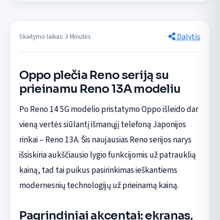
Dalytis
Skaitymo laikas: 3 Minutės
Oppo plečia Reno seriją su
prieinamu Reno 13A modeliu
Po Reno 14 5G modelio pristatymo Oppo išleido dar
vieną vertės siūlantį išmanųjį telefoną Japonijos
rinkai – Reno 13A. Šis naujausias Reno serijos narys
išsiskiria aukščiausio lygio funkcijomis už patrauklią
kainą, tad tai puikus pasirinkimas ieškantiems
modernesnių technologijų už prieinamą kainą.
Pagrindiniai akcentai: ekranas,