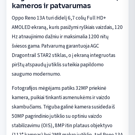
kameros ir patvarumas
Oppo Reno 13A turi didelį 6,7 colių Full HD+
AMOLED ekraną, kuris pasižymi ryškiais vaizdais, 120
Hz atnaujinimo dažniu ir maksimalia 1200 nitų
šviesos gama. Patvarumą garantuoja AGC
Dragontrail STAR2 stiklas, o į ekraną integruotas
pirštų atspaudų jutiklis suteikia papildomo
saugumo modernumo.
Fotografijos mėgėjams patiks 32MP priekinė
kamera, puikiai tinkanti asmenukėms ir vaizdo
skambučiams. Triguba galinė kamera susideda iš
50MP pagrindinio jutiklio su optiniu vaizdo
stabilizavimu (OIS), 8MP itin plataus objektyvo
(112° kampas) bei 2MP makro jutiklio, tad Reno 13A