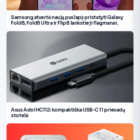
Samsung atvertė naują puslapį: pristatyti Galaxy
Fold8, Fold8 Ultra ir Flip8 lankstieji flagmanai.
Asus Adol HC112: kompaktiška USB-C 11 prievadų
stotelė